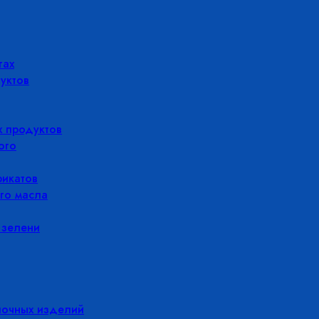
гах
уктов
 продуктов
ого
икатов
го масла
 зелени
лочных изделий