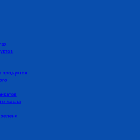
гах
уктов
 продуктов
ого
икатов
го масла
 зелени