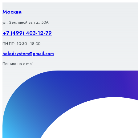
Перейти
к
Москва
содержимому
ул. Земляной вал д. 50А
+7 (499) 403-12-79
ПН-ПТ: 10:30 - 18:30
holodsystem@gmail.com
Пишите на e-mail