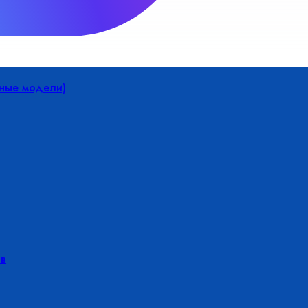
йные модели)
в