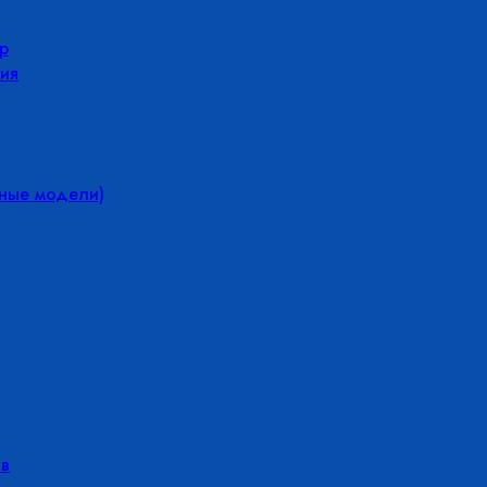
р
ия
йные модели)
в