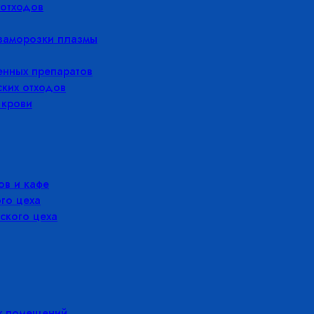
отходов
заморозки плазмы
енных препаратов
ких отходов
 крови
в и кафе
го цеха
ского цеха
х помещений