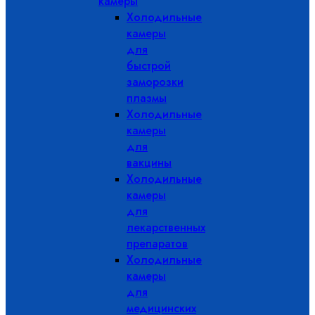
камеры
Холодильные
камеры
для
быстрой
заморозки
плазмы
Холодильные
камеры
для
вакцины
Холодильные
камеры
для
лекарственных
препаратов
Холодильные
камеры
для
медицинских