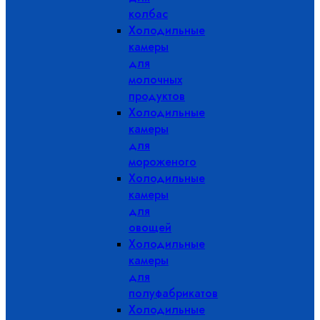
колбас
Холодильные
камеры
для
молочных
продуктов
Холодильные
камеры
для
мороженого
Холодильные
камеры
для
овощей
Холодильные
камеры
для
полуфабрикатов
Холодильные