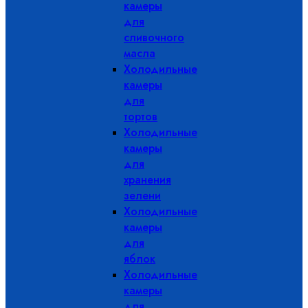
камеры
для
сливочного
масла
Холодильные
камеры
для
тортов
Холодильные
камеры
для
хранения
зелени
Холодильные
камеры
для
яблок
Холодильные
камеры
для