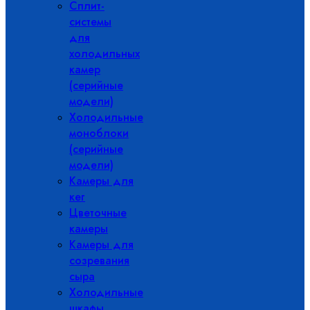
Сплит-
системы
для
холодильных
камер
(серийные
модели)
Холодильные
моноблоки
(серийные
модели)
Камеры для
кег
Цветочные
камеры
Камеры для
созревания
сыра
Холодильные
шкафы