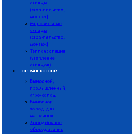
склады
(строительство,
монтаж)
Морозильные
склады
(строительство,
монтаж)
Теплоизоляция
(утепление
складов)
ПРОМЫШЛЕННЫЙ
Выносной,
промышленный,
агро-холод
Выносной
холод для
магазинов
Холодильное
оборудование