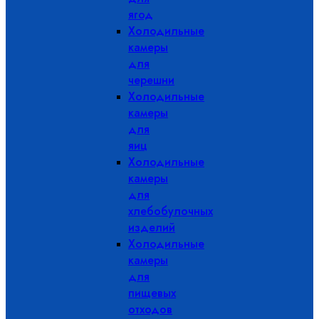
ягод
Холодильные
камеры
для
черешни
Холодильные
камеры
для
яиц
Холодильные
камеры
для
хлебобулочных
изделий
Холодильные
камеры
для
пищевых
отходов