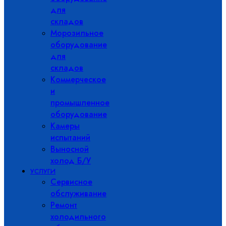
для
складов
Морозильное
оборудование
для
складов
Коммерческое
и
промышленное
оборудование
Камеры
испытаний
Выносной
холод Б/У
УСЛУГИ
Сервисное
обслуживание
Ремонт
холодильного