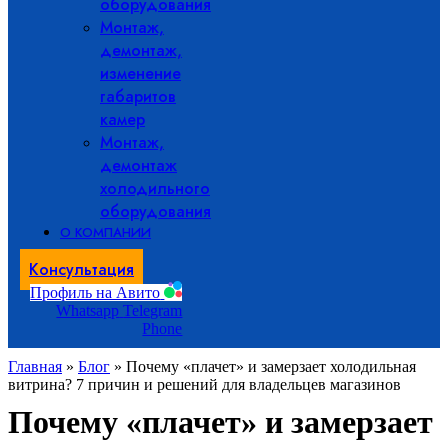
оборудования
Монтаж,
демонтаж,
изменение
габаритов
камер
Монтаж,
демонтаж
холодильного
оборудования
О КОМПАНИИ
Консультация
Профиль на Авито
Whatsapp
Telegram
Phone
Главная
»
Блог
»
Почему «плачет» и замерзает холодильная
витрина? 7 причин и решений для владельцев магазинов
Почему «плачет» и замерзает