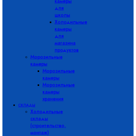
камеры
для
школы
Холодильные
камеры
для
магазина
продуктов
Морозильные
камеры
Морозильные
камеры
Морозильные
камеры
хранения
СКЛАДЫ
Холодильные
склады
(строительство,
монтаж)