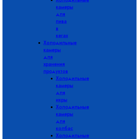
камеры
для
пива
в
кегах
Холодильные
камеры
для
хранения
продуктов
Холодильные
камеры
для
икры
Холодильные
камеры
для
колбас
Холодильные