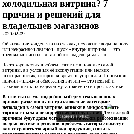
холодильная витрина? 7
причин и решений для
владельцев магазинов
2026-02-09
Образование конденсата на стеклах, появление воды на полу
или некрасивой ледяной «шубы» внутри витрины — это
тревожные сигналы для любого владельца магазина.
Часто корень этих проблем лежит не в поломке самой
витрины, а в условиях её эксплуатации или мелких
неисправностях, которые вовремя не устранили. Понимание
причин «плача» и обмерзания витрин — это первый и
главный шаг к их надежному устранению и профилактике.
В этой статье мы подробно разберем семь основных
причин, разделив их на три ключевые категории:
неполадки в самой витрине, ошибки в микроклимате
торгового зала и некорректная эксплуатация. Для каждой
Звоните в Макс!
причины будут даны четкие, практические рекомендации
по диагностике и решению проблемы, которые помогут
вам сохранить товарный вид продукции, снизить