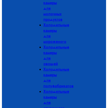
камеры
для
молочных
продуктов
Холодильные
камеры
для
мороженого
Холодильные
камеры
для
овощей
Холодильные
камеры
для
полуфабрикатов
Холодильные
камеры
для