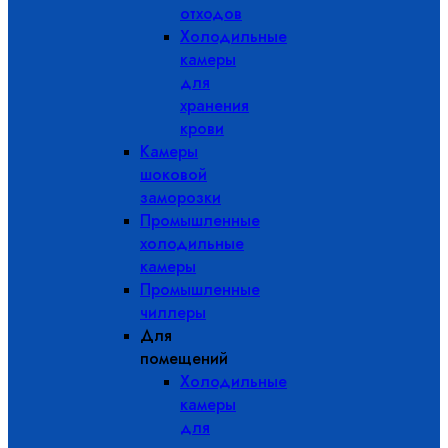
отходов
Холодильные
камеры
для
хранения
крови
Камеры
шоковой
заморозки
Промышленные
холодильные
камеры
Промышленные
чиллеры
Для
помещений
Холодильные
камеры
для