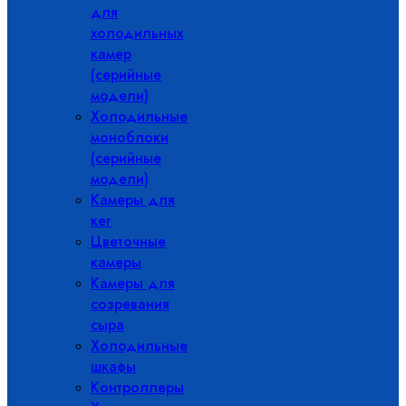
для
холодильных
камер
(серийные
модели)
Холодильные
моноблоки
(серийные
модели)
Камеры для
кег
Цветочные
камеры
Камеры для
созревания
сыра
Холодильные
шкафы
Контроллеры