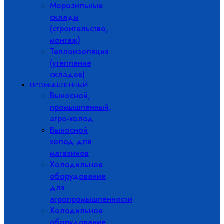
Морозильные
склады
(строительство,
монтаж)
Теплоизоляция
(утепление
складов)
ПРОМЫШЛЕННЫЙ
Выносной,
промышленный,
агро-холод
Выносной
холод для
магазинов
Холодильное
оборудование
для
агропромышленности
Холодильное
оборудование