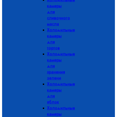
камеры
для
сливочного
масла
Холодильные
камеры
для
тортов
Холодильные
камеры
для
хранения
зелени
Холодильные
камеры
для
яблок
Холодильные
камеры