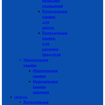
холодных
помещений
Холодильные
камеры
для
школы
Холодильные
камеры
для
магазина
продуктов
Морозильные
камеры
Морозильные
камеры
Морозильные
камеры
хранения
СКЛАДЫ
Холодильные