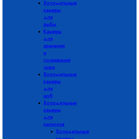
Холодильные
камеры
для
рыбы
Камеры
для
хранения
и
созревания
сыра
Холодильные
камеры
для
шуб
Холодильные
камеры
для
напитков
Холодильные
камеры