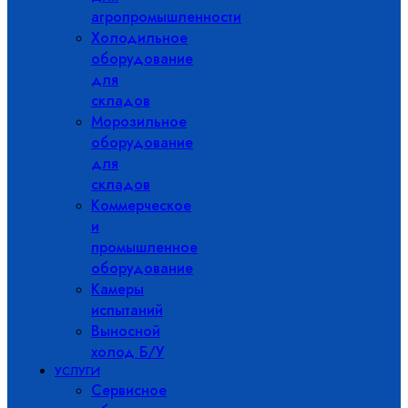
агропромышленности
Холодильное
оборудование
для
складов
Морозильное
оборудование
для
складов
Коммерческое
и
промышленное
оборудование
Камеры
испытаний
Выносной
холод Б/У
УСЛУГИ
Сервисное