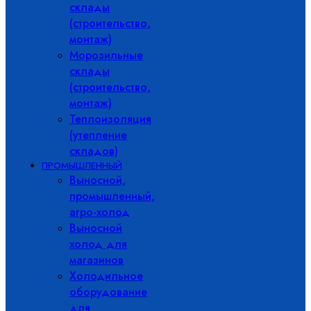
склады
(строительство,
монтаж)
Морозильные
склады
(строительство,
монтаж)
Теплоизоляция
(утепление
складов)
ПРОМЫШЛЕННЫЙ
Выносной,
промышленный,
агро-холод
Выносной
холод для
магазинов
Холодильное
оборудование
для