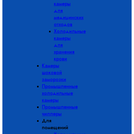
камеры
для
медицинских
отходов
Холодильные
камеры
для
хранения
крови
Камеры
шоковой
заморозки
Промышленные
холодильные
камеры
Промышленные
чиллеры
Для
помещений