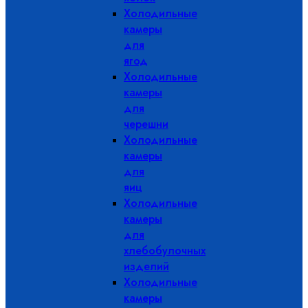
Холодильные
камеры
для
ягод
Холодильные
камеры
для
черешни
Холодильные
камеры
для
яиц
Холодильные
камеры
для
хлебобулочных
изделий
Холодильные
камеры