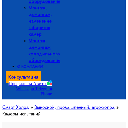
оборудования
Монтаж,
демонтаж,
изменение
габаритов
камер
Монтаж,
демонтаж
холодильного
оборудования
О КОМПАНИИ
Консультация
Профиль на Авито
Whatsapp
Telegram
Phone
Смарт Холод
»
Выносной, промышленный, агро-холод
»
Камеры испытаний