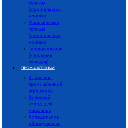
склады
(строительство,
монтаж)
Морозильные
склады
(строительство,
монтаж)
Теплоизоляция
(утепление
складов)
ПРОМЫШЛЕННЫЙ
Выносной,
промышленный,
агро-холод
Выносной
холод для
магазинов
Холодильное
оборудование