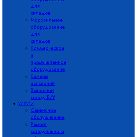
для
складов
Морозильное
оборудование
для
складов
Коммерческое
и
промышленное
оборудование
Камеры
испытаний
Выносной
холод Б/У
УСЛУГИ
Сервисное
обслуживание
Ремонт
холодильного