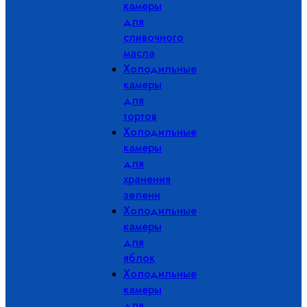
камеры
для
сливочного
масла
Холодильные
камеры
для
тортов
Холодильные
камеры
для
хранения
зелени
Холодильные
камеры
для
яблок
Холодильные
камеры
для