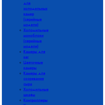
для
холодильных
камер
(серийные
модели)
Холодильные
моноблоки
(серийные
модели)
Камеры для
кег
Цветочные
камеры
Камеры для
созревания
сыра
Холодильные
шкафы
Контроллеры