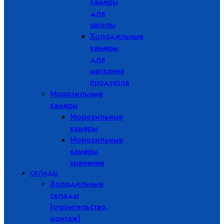
камеры
для
школы
Холодильные
камеры
для
магазина
продуктов
Морозильные
камеры
Морозильные
камеры
Морозильные
камеры
хранения
СКЛАДЫ
Холодильные
склады
(строительство,
монтаж)