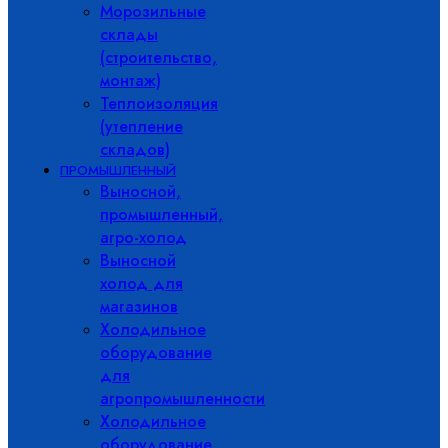
Морозильные
склады
(строительство,
монтаж)
Теплоизоляция
(утепление
складов)
ПРОМЫШЛЕННЫЙ
Выносной,
промышленный,
агро-холод
Выносной
холод для
магазинов
Холодильное
оборудование
для
агропромышленности
Холодильное
оборудование