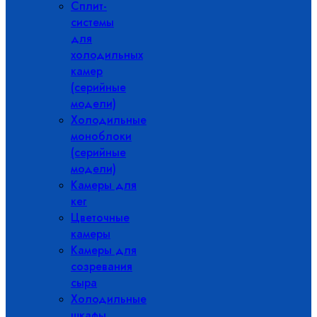
Сплит-
системы
для
холодильных
камер
(серийные
модели)
Холодильные
моноблоки
(серийные
модели)
Камеры для
кег
Цветочные
камеры
Камеры для
созревания
сыра
Холодильные
шкафы