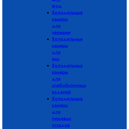
ягод
Холодильные
камеры
для
черешни
Холодильные
камеры
для
яиц
Холодильные
камеры
для
хлебобулочных
изделий
Холодильные
камеры
для
пищевых
отходов