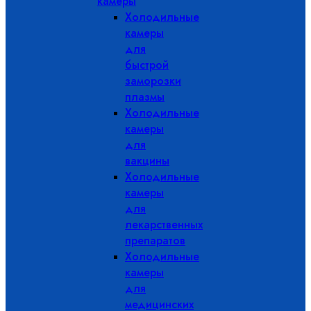
камеры
Холодильные
камеры
для
быстрой
заморозки
плазмы
Холодильные
камеры
для
вакцины
Холодильные
камеры
для
лекарственных
препаратов
Холодильные
камеры
для
медицинских