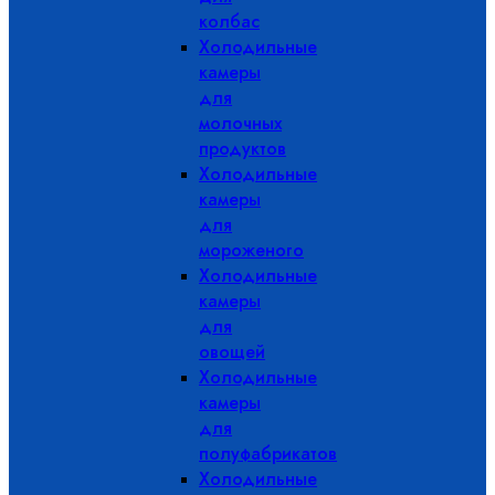
колбас
Холодильные
камеры
для
молочных
продуктов
Холодильные
камеры
для
мороженого
Холодильные
камеры
для
овощей
Холодильные
камеры
для
полуфабрикатов
Холодильные