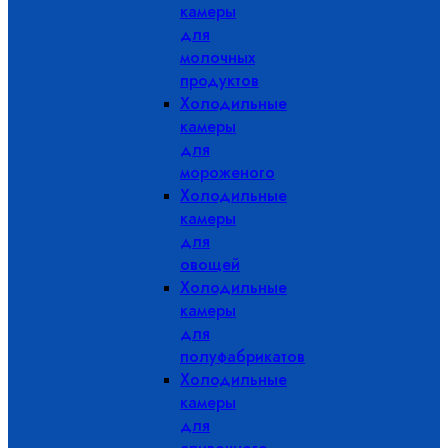
камеры
для
молочных
продуктов
Холодильные
камеры
для
мороженого
Холодильные
камеры
для
овощей
Холодильные
камеры
для
полуфабрикатов
Холодильные
камеры
для