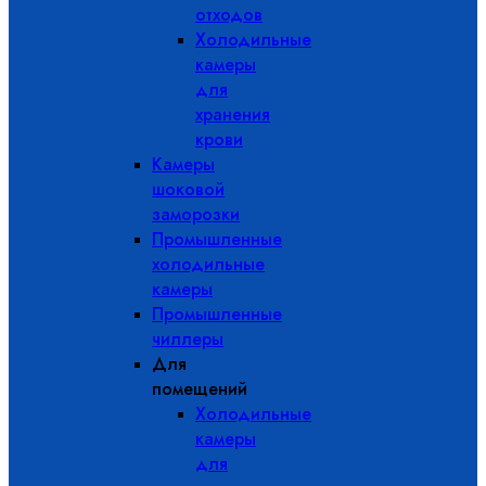
отходов
Холодильные
камеры
для
хранения
крови
Камеры
шоковой
заморозки
Промышленные
холодильные
камеры
Промышленные
чиллеры
Для
помещений
Холодильные
камеры
для