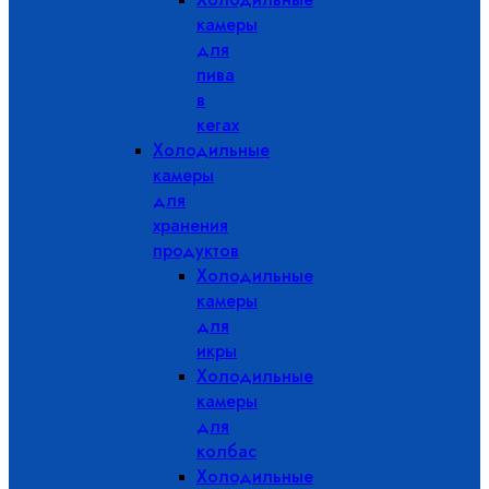
камеры
для
пива
в
кегах
Холодильные
камеры
для
хранения
продуктов
Холодильные
камеры
для
икры
Холодильные
камеры
для
колбас
Холодильные