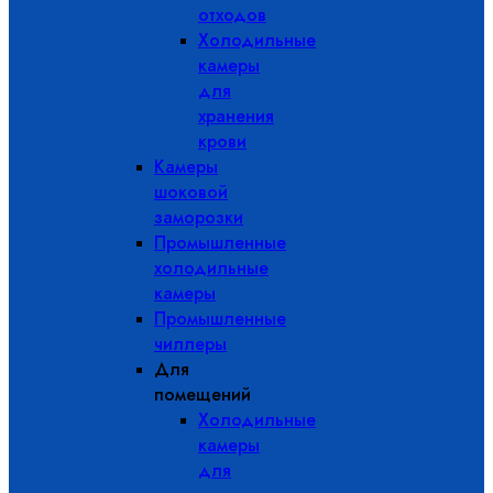
отходов
Холодильные
камеры
для
хранения
крови
Камеры
шоковой
заморозки
Промышленные
холодильные
камеры
Промышленные
чиллеры
Для
помещений
Холодильные
камеры
для