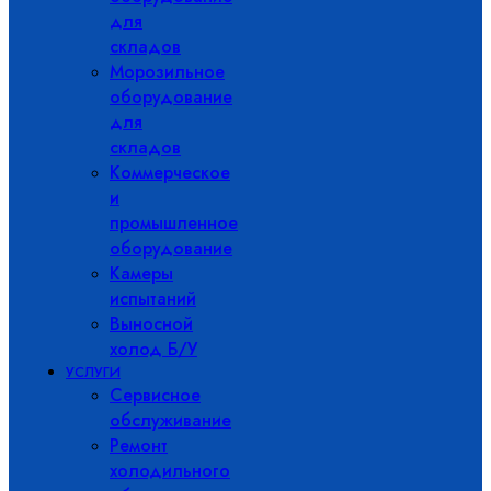
для
складов
Морозильное
оборудование
для
складов
Коммерческое
и
промышленное
оборудование
Камеры
испытаний
Выносной
холод Б/У
УСЛУГИ
Сервисное
обслуживание
Ремонт
холодильного