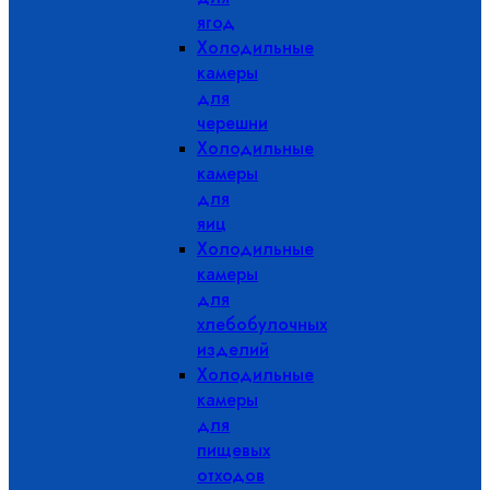
ягод
Холодильные
камеры
для
черешни
Холодильные
камеры
для
яиц
Холодильные
камеры
для
хлебобулочных
изделий
Холодильные
камеры
для
пищевых
отходов