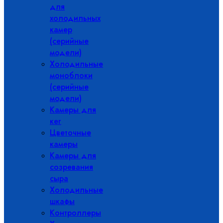
для
холодильных
камер
(серийные
модели)
Холодильные
моноблоки
(серийные
модели)
Камеры для
кег
Цветочные
камеры
Камеры для
созревания
сыра
Холодильные
шкафы
Контроллеры