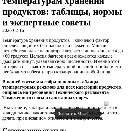
температурам хранения
продуктов: таблицы, нормы
и экспертные советы
2026-02-16
Температура хранения продуктов – ключевой фактор,
определяющий их безопасность и свежесть. Многие
потребители даже не подозревают, что в диапазоне от +4 до
+60 градусов Цельсия бактерии размножаются каждые
двадцать минут, удваивая свою численность. Именно этот
интервал называют «температурной опасной зоной», и его
необходимо избегать при складировании любой пищи.
В нашей статье мы собрали полные таблицы
температурных режимов для всех категорий продуктов,
опираясь на требования Технического регламента
Таможенного союза и санитарных норм.
Вы узнаете, как правильно организовать пространство в
холодильнике, какие товары нельзя хранить рядом, и что
Звоните в Макс!
делать при внезапном отключении электричества.
Содержание статьи: