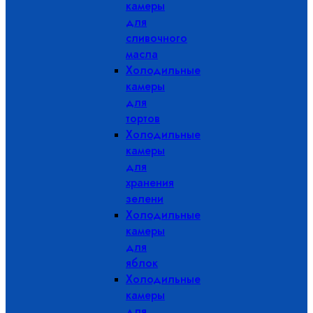
камеры
для
сливочного
масла
Холодильные
камеры
для
тортов
Холодильные
камеры
для
хранения
зелени
Холодильные
камеры
для
яблок
Холодильные
камеры
для