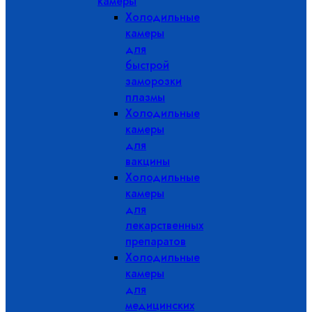
камеры
Холодильные
камеры
для
быстрой
заморозки
плазмы
Холодильные
камеры
для
вакцины
Холодильные
камеры
для
лекарственных
препаратов
Холодильные
камеры
для
медицинских