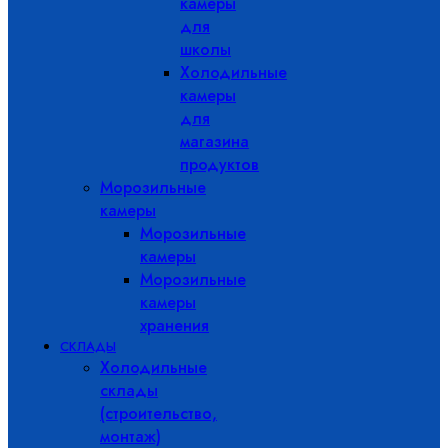
камеры
для
школы
Холодильные
камеры
для
магазина
продуктов
Морозильные
камеры
Морозильные
камеры
Морозильные
камеры
хранения
СКЛАДЫ
Холодильные
склады
(строительство,
монтаж)