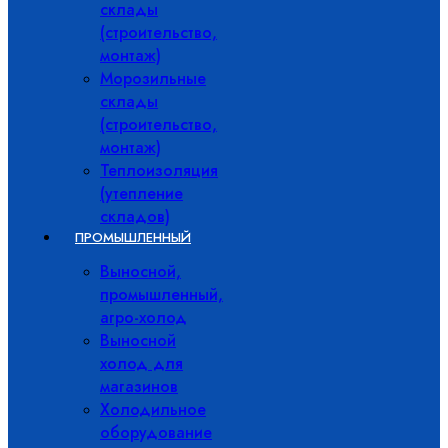
склады
(строительство,
монтаж)
Морозильные
склады
(строительство,
монтаж)
Теплоизоляция
(утепление
складов)
ПРОМЫШЛЕННЫЙ
Выносной,
промышленный,
агро-холод
Выносной
холод для
магазинов
Холодильное
оборудование