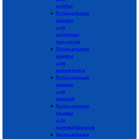
колбас
Холодильные
камеры
для
молочных
продуктов
Холодильные
камеры
для
мороженого
Холодильные
камеры
для
овощей
Холодильные
камеры
для
полуфабрикатов
Холодильные