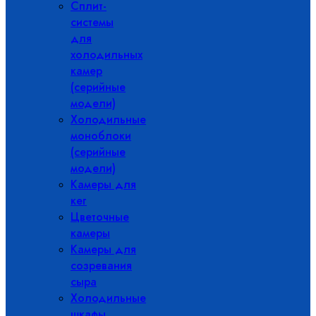
Сплит-
системы
для
холодильных
камер
(серийные
модели)
Холодильные
моноблоки
(серийные
модели)
Камеры для
кег
Цветочные
камеры
Камеры для
созревания
сыра
Холодильные
шкафы