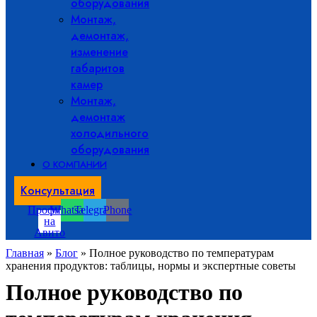
оборудования
Монтаж,
демонтаж,
изменение
габаритов
камер
Монтаж,
демонтаж
холодильного
оборудования
О КОМПАНИИ
Консультация
Профиль
Whatsapp
Telegram
Phone
на
Авито
Главная
»
Блог
»
Полное руководство по температурам
хранения продуктов: таблицы, нормы и экспертные советы
Полное руководство по