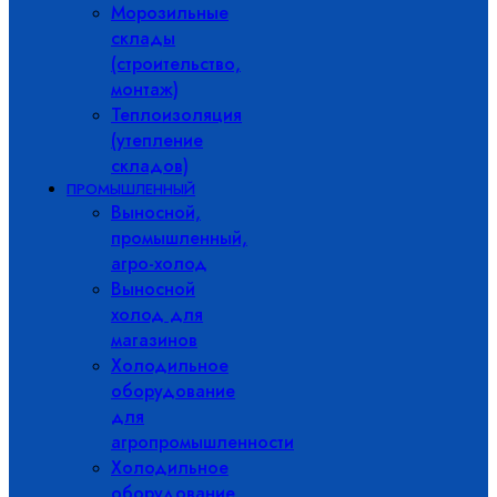
Морозильные
склады
(строительство,
монтаж)
Теплоизоляция
(утепление
складов)
ПРОМЫШЛЕННЫЙ
Выносной,
промышленный,
агро-холод
Выносной
холод для
магазинов
Холодильное
оборудование
для
агропромышленности
Холодильное
оборудование