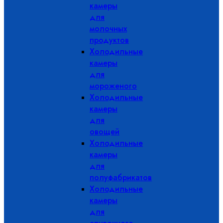
камеры
для
молочных
продуктов
Холодильные
камеры
для
мороженого
Холодильные
камеры
для
овощей
Холодильные
камеры
для
полуфабрикатов
Холодильные
камеры
для