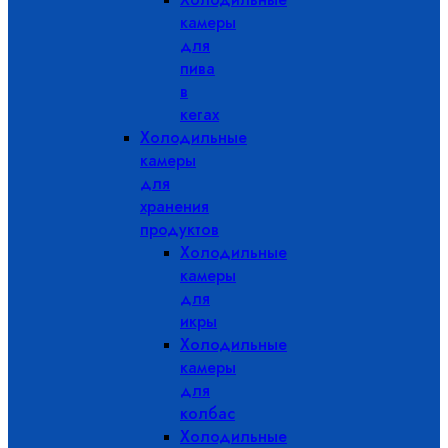
камеры
для
пива
в
кегах
Холодильные
камеры
для
хранения
продуктов
Холодильные
камеры
для
икры
Холодильные
камеры
для
колбас
Холодильные