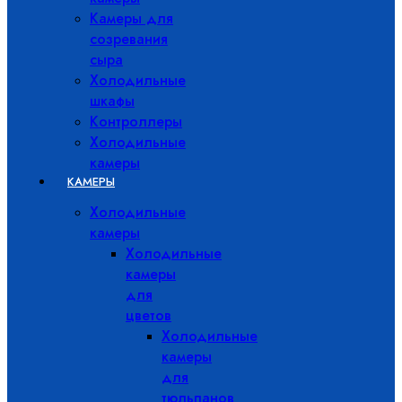
Камеры для
созревания
сыра
Холодильные
шкафы
Контроллеры
Холодильные
камеры
КАМЕРЫ
Холодильные
камеры
Холодильные
камеры
для
цветов
Холодильные
камеры
для
тюльпанов