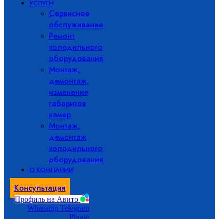
УСЛУГИ
Сервисное
обслуживание
Ремонт
холодильного
оборудования
Монтаж,
демонтаж,
изменение
габаритов
камер
Монтаж,
демонтаж
холодильного
оборудования
О КОМПАНИИ
Консультация
Профиль на Авито
Whatsapp
Telegram
Phone