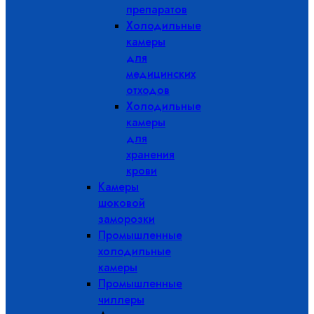
препаратов
Холодильные
камеры
для
медицинских
отходов
Холодильные
камеры
для
хранения
крови
Камеры
шоковой
заморозки
Промышленные
холодильные
камеры
Промышленные
чиллеры