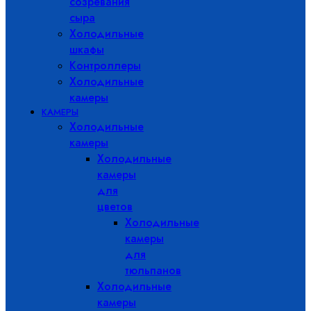
созревания
сыра
Холодильные
шкафы
Контроллеры
Холодильные
камеры
КАМЕРЫ
Холодильные
камеры
Холодильные
камеры
для
цветов
Холодильные
камеры
для
тюльпанов
Холодильные
камеры