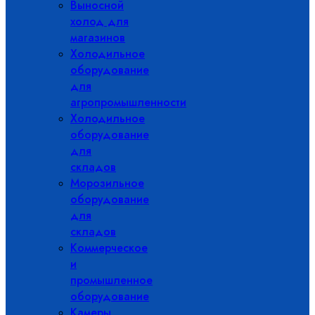
Выносной
холод для
магазинов
Холодильное
оборудование
для
агропромышленности
Холодильное
оборудование
для
складов
Морозильное
оборудование
для
складов
Коммерческое
и
промышленное
оборудование
Камеры