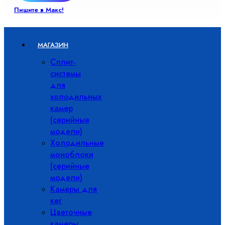
Пишите в Макс!
МАГАЗИН
Сплит-
системы
для
холодильных
камер
(серийные
модели)
Холодильные
моноблоки
(серийные
модели)
Камеры для
кег
Цветочные
камеры