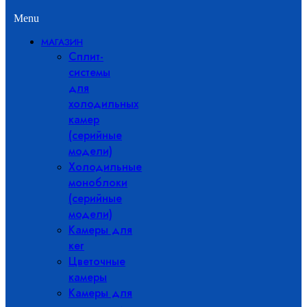
Menu
МАГАЗИН
Сплит-
системы
для
холодильных
камер
(серийные
модели)
Холодильные
моноблоки
(серийные
модели)
Камеры для
кег
Цветочные
камеры
Камеры для