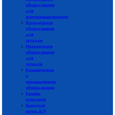
оборудование
для
агропромышленности
Холодильное
оборудование
для
складов
Морозильное
оборудование
для
складов
Коммерческое
и
промышленное
оборудование
Камеры
испытаний
Выносной
холод Б/У