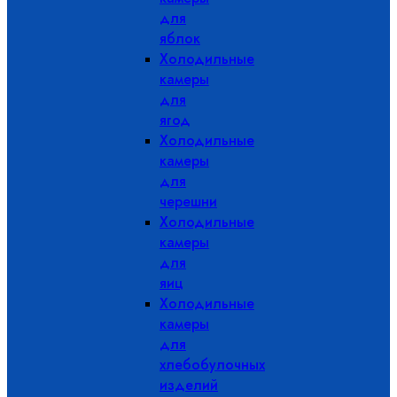
для
яблок
Холодильные
камеры
для
ягод
Холодильные
камеры
для
черешни
Холодильные
камеры
для
яиц
Холодильные
камеры
для
хлебобулочных
изделий