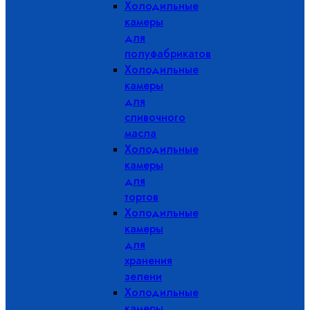
Холодильные
камеры
для
полуфабрикатов
Холодильные
камеры
для
сливочного
масла
Холодильные
камеры
для
тортов
Холодильные
камеры
для
хранения
зелени
Холодильные
камеры