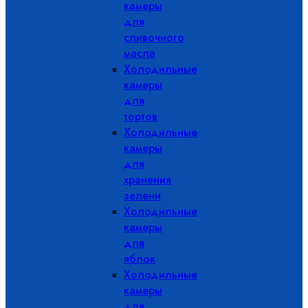
камеры
для
сливочного
масла
Холодильные
камеры
для
тортов
Холодильные
камеры
для
хранения
зелени
Холодильные
камеры
для
яблок
Холодильные
камеры
для