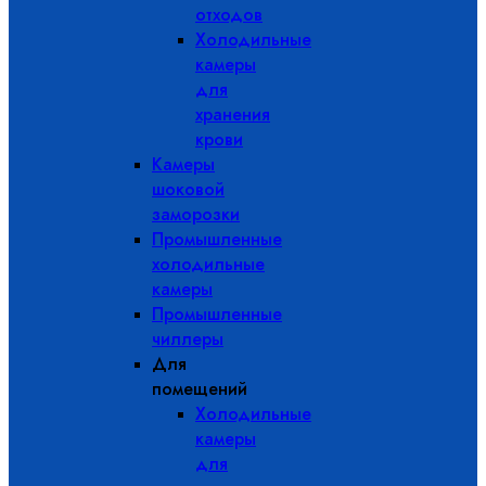
отходов
Холодильные
камеры
для
хранения
крови
Камеры
шоковой
заморозки
Промышленные
холодильные
камеры
Промышленные
чиллеры
Для
помещений
Холодильные
камеры
для