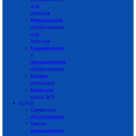
для
складов
Морозильное
оборудование
для
складов
Коммерческое
и
промышленное
оборудование
Камеры
испытаний
Выносной
холод Б/У
УСЛУГИ
Сервисное
обслуживание
Ремонт
холодильного