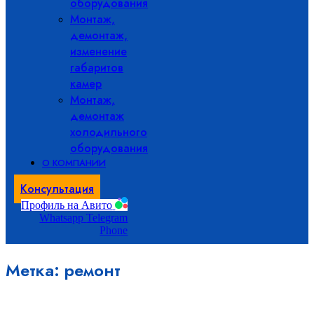
оборудования
Монтаж,
демонтаж,
изменение
габаритов
камер
Монтаж,
демонтаж
холодильного
оборудования
О КОМПАНИИ
Консультация
Профиль на Авито
Whatsapp
Telegram
Phone
Метка: ремонт