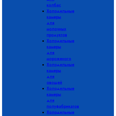
колбас
Холодильные
камеры
для
молочных
продуктов
Холодильные
камеры
для
мороженого
Холодильные
камеры
для
овощей
Холодильные
камеры
для
полуфабрикатов
Холодильные