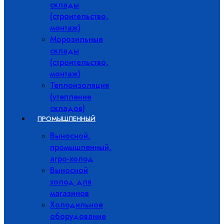
склады
(строительство,
монтаж)
Морозильные
склады
(строительство,
монтаж)
Теплоизоляция
(утепление
складов)
ПРОМЫШЛЕННЫЙ
Выносной,
промышленный,
агро-холод
Выносной
холод для
магазинов
Холодильное
оборудование