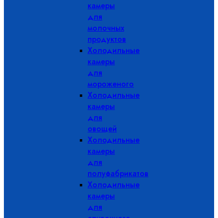
камеры
для
молочных
продуктов
Холодильные
камеры
для
мороженого
Холодильные
камеры
для
овощей
Холодильные
камеры
для
полуфабрикатов
Холодильные
камеры
для