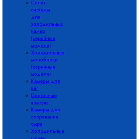
Сплит-
системы
для
холодильных
камер
(серийные
модели)
Холодильные
моноблоки
(серийные
модели)
Камеры для
кег
Цветочные
камеры
Камеры для
созревания
сыра
Холодильные
шкафы