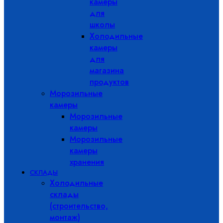
камеры
для
школы
Холодильные
камеры
для
магазина
продуктов
Морозильные
камеры
Морозильные
камеры
Морозильные
камеры
хранения
СКЛАДЫ
Холодильные
склады
(строительство,
монтаж)