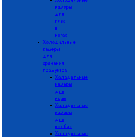
камеры
для
пива
в
кегах
Холодильные
камеры
для
хранения
продуктов
Холодильные
камеры
для
икры
Холодильные
камеры
для
колбас
Холодильные