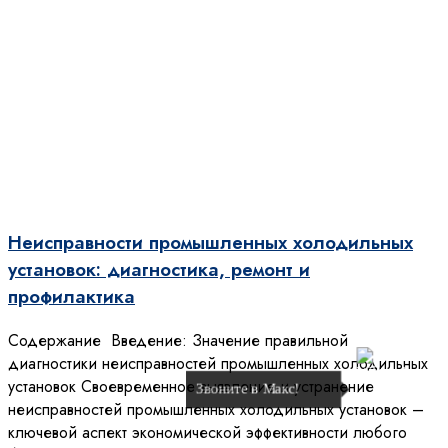
Неисправности промышленных холодильных
установок: диагностика, ремонт и
профилактика
Содержание Введение: Значение правильной
диагностики неисправностей промышленных холодильных
установок Своевременное выявление и устранение
Звоните в Макс!
неисправностей промышленных холодильных установок –
ключевой аспект экономической эффективности любого