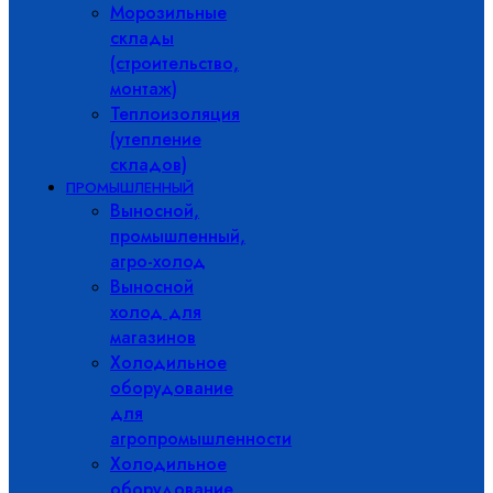
Морозильные
склады
(строительство,
монтаж)
Теплоизоляция
(утепление
складов)
ПРОМЫШЛЕННЫЙ
Выносной,
промышленный,
агро-холод
Выносной
холод для
магазинов
Холодильное
оборудование
для
агропромышленности
Холодильное
оборудование