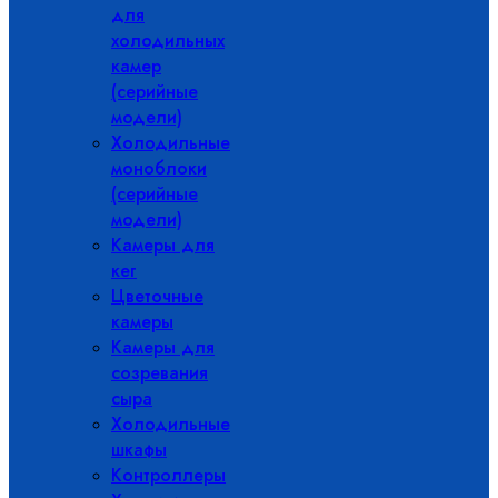
для
холодильных
камер
(серийные
модели)
Холодильные
моноблоки
(серийные
модели)
Камеры для
кег
Цветочные
камеры
Камеры для
созревания
сыра
Холодильные
шкафы
Контроллеры