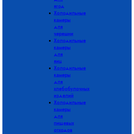
ягод
Холодильные
камеры
для
черешни
Холодильные
камеры
для
яиц
Холодильные
камеры
для
хлебобулочных
изделий
Холодильные
камеры
для
пищевых
отходов