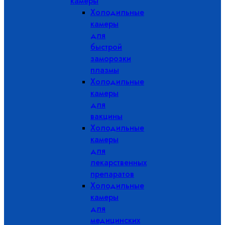
камеры
Холодильные
камеры
для
быстрой
заморозки
плазмы
Холодильные
камеры
для
вакцины
Холодильные
камеры
для
лекарственных
препаратов
Холодильные
камеры
для
медицинских