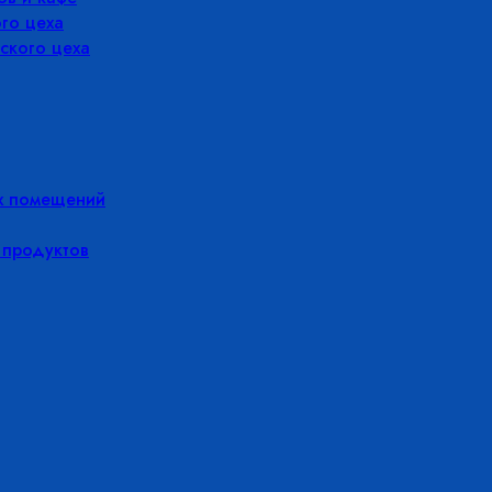
го цеха
ского цеха
х помещений
 продуктов