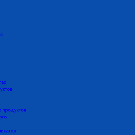
в
гах
уктов
 продуктов
ого
икатов