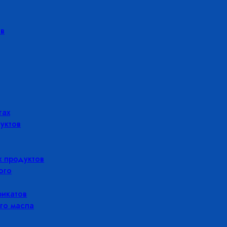
в
гах
уктов
 продуктов
ого
икатов
го масла