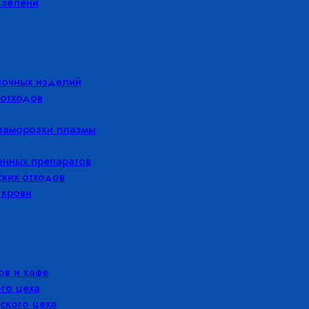
 зелени
лочных изделий
отходов
заморозки плазмы
енных препаратов
ких отходов
 крови
в и кафе
го цеха
ского цеха