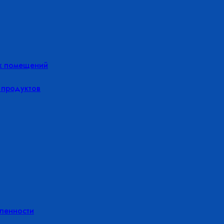
х помещений
 продуктов
ленности