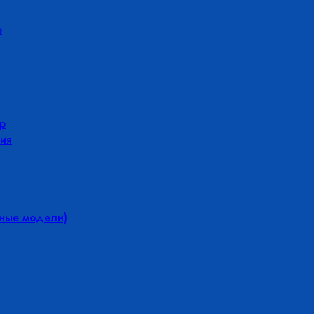
е
р
ия
йные модели)