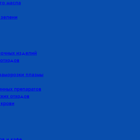
го масла
 зелени
лочных изделий
отходов
заморозки плазмы
енных препаратов
ких отходов
 крови
в и кафе