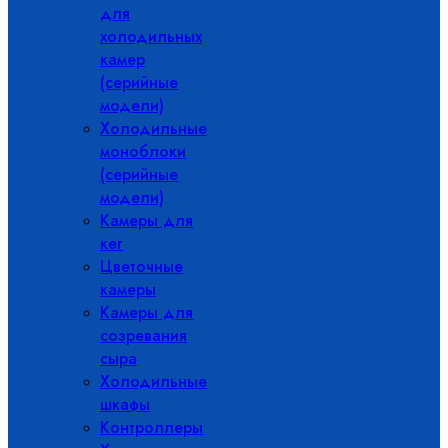
для
холодильных
камер
(серийные
модели)
Холодильные
моноблоки
(серийные
модели)
Камеры для
кег
Цветочные
камеры
Камеры для
созревания
сыра
Холодильные
шкафы
Контроллеры