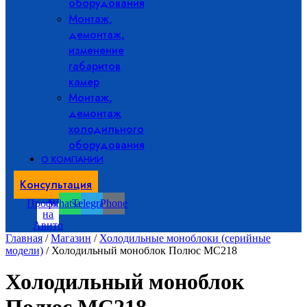
оборудования
Монтаж,
демонтаж,
изменение
габаритов
камер
Монтаж,
демонтаж
холодильного
оборудования
О КОМПАНИИ
Консультация
Профиль
Whatsapp
Telegram
Phone
на
Авито
Главная
/
Магазин
/
Холодильные моноблоки (серийные
модели)
/ Холодильный моноблок Полюс MC218
Холодильный моноблок