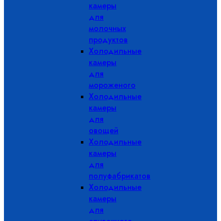
камеры
для
молочных
продуктов
Холодильные
камеры
для
мороженого
Холодильные
камеры
для
овощей
Холодильные
камеры
для
полуфабрикатов
Холодильные
камеры
для