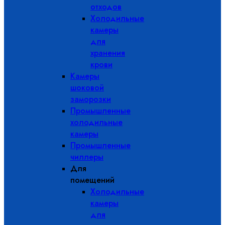
отходов
Холодильные
камеры
для
хранения
крови
Камеры
шоковой
заморозки
Промышленные
холодильные
камеры
Промышленные
чиллеры
Для
помещений
Холодильные
камеры
для