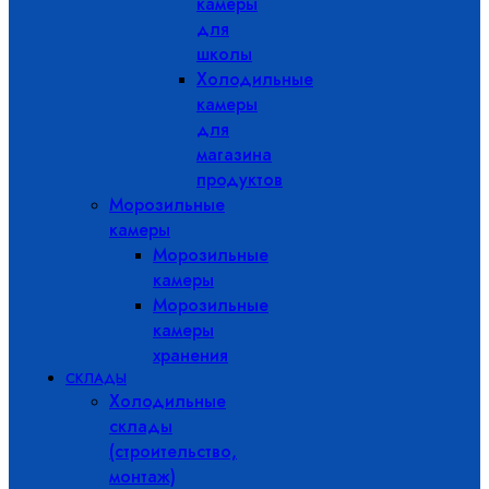
камеры
для
школы
Холодильные
камеры
для
магазина
продуктов
Морозильные
камеры
Морозильные
камеры
Морозильные
камеры
хранения
СКЛАДЫ
Холодильные
склады
(строительство,
монтаж)