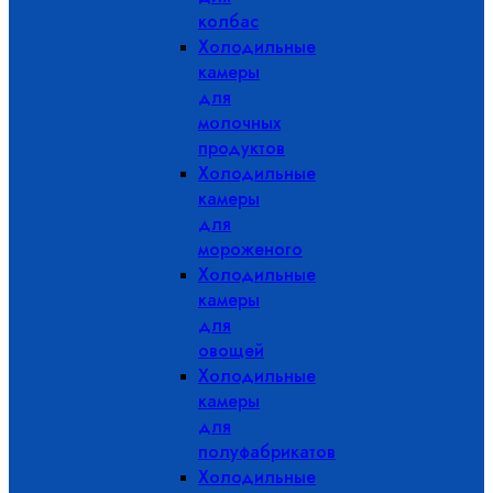
колбас
Холодильные
камеры
для
молочных
продуктов
Холодильные
камеры
для
мороженого
Холодильные
камеры
для
овощей
Холодильные
камеры
для
полуфабрикатов
Холодильные