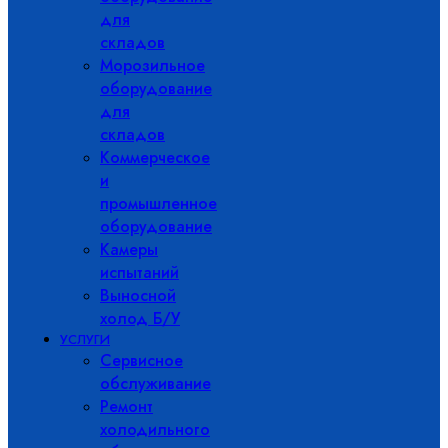
для
складов
Морозильное
оборудование
для
складов
Коммерческое
и
промышленное
оборудование
Камеры
испытаний
Выносной
холод Б/У
УСЛУГИ
Сервисное
обслуживание
Ремонт
холодильного