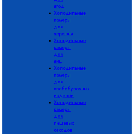
ягод
Холодильные
камеры
для
черешни
Холодильные
камеры
для
яиц
Холодильные
камеры
для
хлебобулочных
изделий
Холодильные
камеры
для
пищевых
отходов