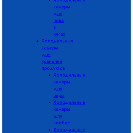
камеры
для
пива
в
кегах
Холодильные
камеры
для
хранения
продуктов
Холодильные
камеры
для
икры
Холодильные
камеры
для
колбас
Холодильные