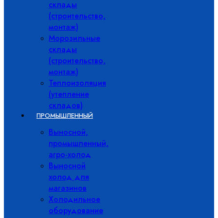
склады
(строительство,
монтаж)
Морозильные
склады
(строительство,
монтаж)
Теплоизоляция
(утепление
складов)
ПРОМЫШЛЕННЫЙ
Выносной,
промышленный,
агро-холод
Выносной
холод для
магазинов
Холодильное
оборудование