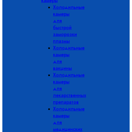
камеры
Холодильные
камеры
для
быстрой
заморозки
плазмы
Холодильные
камеры
для
вакцины
Холодильные
камеры
для
лекарственных
препаратов
Холодильные
камеры
для
медицинских