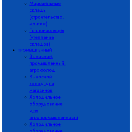
Морозильные
склады
(строительство,
монтаж)
Теплоизоляция
(утепление
складов)
ПРОМЫШЛЕННЫЙ
Выносной,
промышленный,
агро-холод
Выносной
холод для
магазинов
Холодильное
оборудование
для
агропромышленности
Холодильное
оборудование