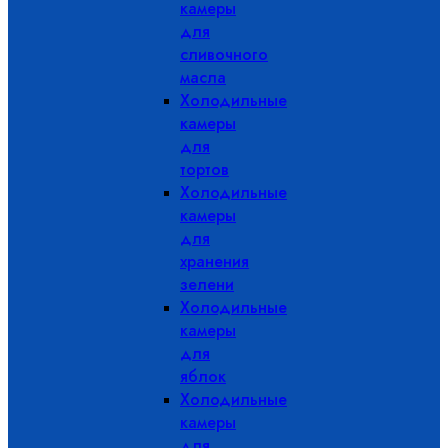
камеры
для
сливочного
масла
Холодильные
камеры
для
тортов
Холодильные
камеры
для
хранения
зелени
Холодильные
камеры
для
яблок
Холодильные
камеры
для