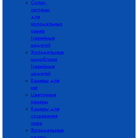
Сплит-
системы
для
холодильных
камер
(серийные
модели)
Холодильные
моноблоки
(серийные
модели)
Камеры для
кег
Цветочные
камеры
Камеры для
созревания
сыра
Холодильные
шкафы