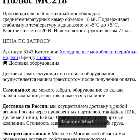
Полюс MC218
Производительный настенный моноблок для
среднетемпературных камер объемом 18 м³. Поддерживает
стабильную температуру в диапазоне от -5°C до +5°C.
Работает от сети 220 В. Надежная конструкция весом 77 кг.
ЦЕНА ПО ЗАПРОСУ.
Артикул:
5143
Категория:
Холодильные моноблоки (серийные
модели)
Бренд:
Полюс
🚚 Доставка оборудования
Доставка комплектующих и готового оборудования
осуществляется нашим транспортом после получения оплаты.
Самовывоз:
вы можете забрать оборудование со склада
нашей компании, если товар имеется в наличии.
Доставка по России:
мы осуществляем доставку в любой
регион России через проверенных партнеров, таких как ПЭК,
Деловые Линии, Байкал Сервис и другие транспортные
Звоните в Макс!
компании. Стоимость зависит от габаритов и веса груза.
Экспресс-доставка:
в Москве и Московской области мы
организуем доставку собственным транспортом.