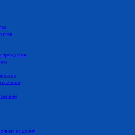
гах
уктов
 продуктов
ого
икатов
го масла
 зелени
лочных изделий