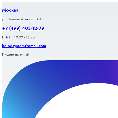
Перейти
к
Москва
содержимому
ул. Земляной вал д. 50А
+7 (499) 403-12-79
ПН-ПТ: 10:30 - 18:30
holodsystem@gmail.com
Пишите на e-mail