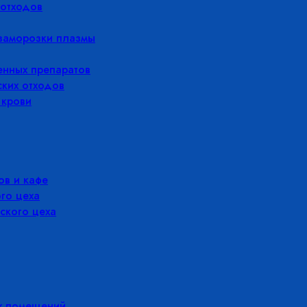
отходов
заморозки плазмы
енных препаратов
ких отходов
 крови
в и кафе
го цеха
ского цеха
х помещений