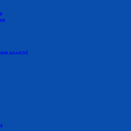
р
ия
йные модели)
в