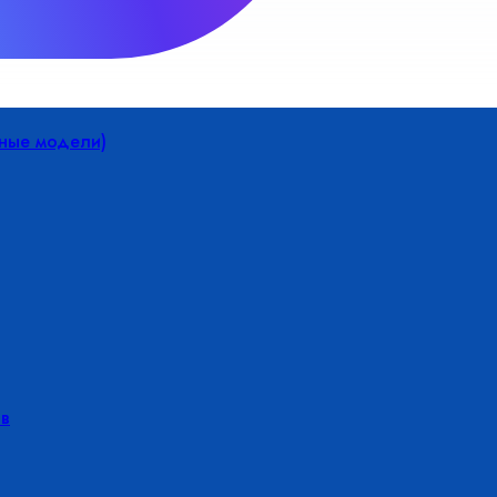
йные модели)
в