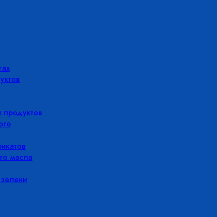
гах
уктов
 продуктов
ого
икатов
го масла
 зелени