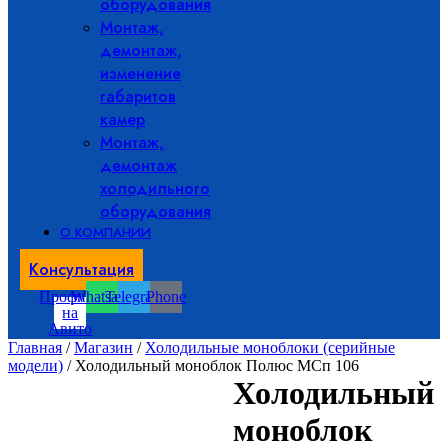
оборудования
Монтаж,
демонтаж,
изменение
габаритов
камер
Монтаж,
демонтаж
холодильного
оборудования
О КОМПАНИИ
Консультация
Профиль
Whatsapp
Telegram
Phone
на
Авито
Главная
/
Магазин
/
Холодильные моноблоки (серийные
модели)
/ Холодильный моноблок Полюс МСп 106
Холодильный
моноблок