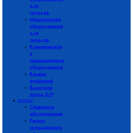
для
складов
Морозильное
оборудование
для
складов
Коммерческое
и
промышленное
оборудование
Камеры
испытаний
Выносной
холод Б/У
УСЛУГИ
Сервисное
обслуживание
Ремонт
холодильного