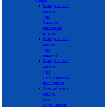
камеры
Холодильные
камеры
для
быстрой
заморозки
плазмы
Холодильные
камеры
для
вакцины
Холодильные
камеры
для
лекарственных
препаратов
Холодильные
камеры
для
медицинских