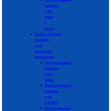
камеры
для
пива
в
кегах
Холодильные
камеры
для
хранения
продуктов
Холодильные
камеры
для
икры
Холодильные
камеры
для
колбас
Холодильные