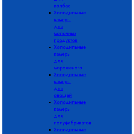
колбас
Холодильные
камеры
для
молочных
продуктов
Холодильные
камеры
для
мороженого
Холодильные
камеры
для
овощей
Холодильные
камеры
для
полуфабрикатов
Холодильные