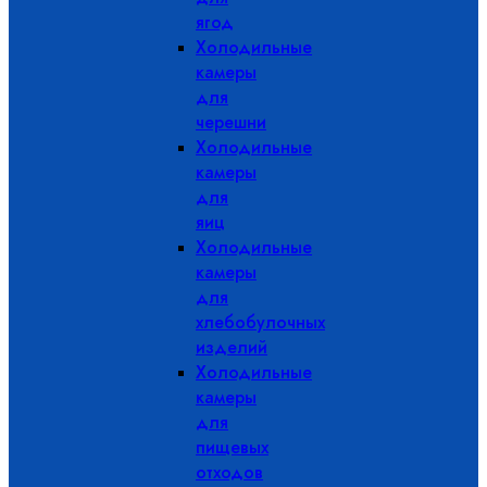
ягод
Холодильные
камеры
для
черешни
Холодильные
камеры
для
яиц
Холодильные
камеры
для
хлебобулочных
изделий
Холодильные
камеры
для
пищевых
отходов