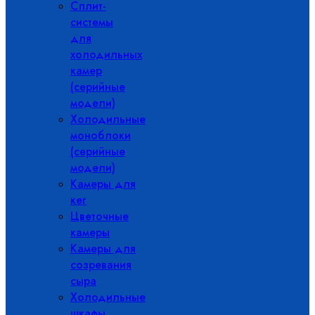
Сплит-
системы
для
холодильных
камер
(серийные
модели)
Холодильные
моноблоки
(серийные
модели)
Камеры для
кег
Цветочные
камеры
Камеры для
созревания
сыра
Холодильные
шкафы