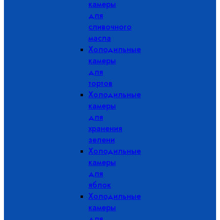
камеры
для
сливочного
масла
Холодильные
камеры
для
тортов
Холодильные
камеры
для
хранения
зелени
Холодильные
камеры
для
яблок
Холодильные
камеры
для