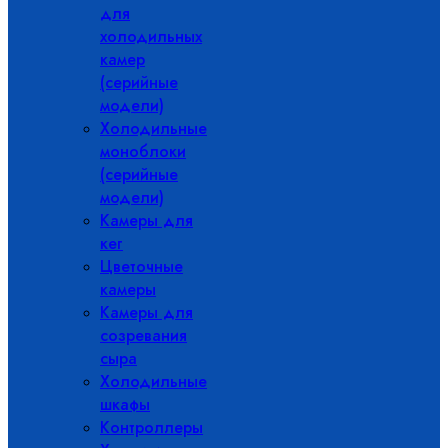
для
холодильных
камер
(серийные
модели)
Холодильные
моноблоки
(серийные
модели)
Камеры для
кег
Цветочные
камеры
Камеры для
созревания
сыра
Холодильные
шкафы
Контроллеры