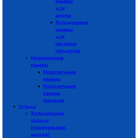
камеры
для
школы
Холодильные
камеры
для
магазина
продуктов
Морозильные
камеры
Морозильные
камеры
Морозильные
камеры
хранения
СКЛАДЫ
Холодильные
склады
(строительство,
монтаж)