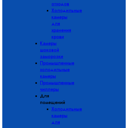
отходов
Холодильные
камеры
для
хранения
крови
Камеры
шоковой
заморозки
Промышленные
холодильные
камеры
Промышленные
чиллеры
Для
помещений
Холодильные
камеры
для