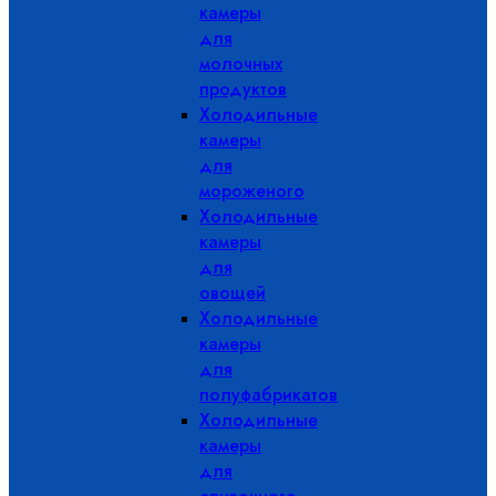
камеры
для
молочных
продуктов
Холодильные
камеры
для
мороженого
Холодильные
камеры
для
овощей
Холодильные
камеры
для
полуфабрикатов
Холодильные
камеры
для