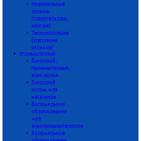
Морозильные
склады
(строительство,
монтаж)
Теплоизоляция
(утепление
складов)
ПРОМЫШЛЕННЫЙ
Выносной,
промышленный,
агро-холод
Выносной
холод для
магазинов
Холодильное
оборудование
для
агропромышленности
Холодильное
оборудование