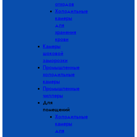
отходов
Холодильные
камеры
для
хранения
крови
Камеры
шоковой
заморозки
Промышленные
холодильные
камеры
Промышленные
чиллеры
Для
помещений
Холодильные
камеры
для