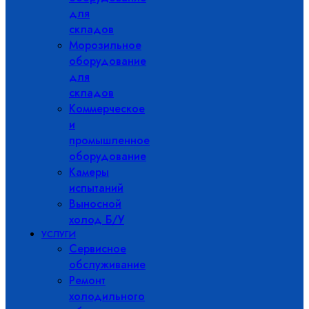
для
складов
Морозильное
оборудование
для
складов
Коммерческое
и
промышленное
оборудование
Камеры
испытаний
Выносной
холод Б/У
УСЛУГИ
Сервисное
обслуживание
Ремонт
холодильного