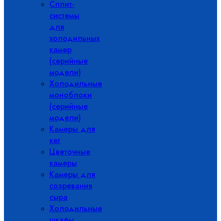
Сплит-
системы
для
холодильных
камер
(серийные
модели)
Холодильные
моноблоки
(серийные
модели)
Камеры для
кег
Цветочные
камеры
Камеры для
созревания
сыра
Холодильные
шкафы