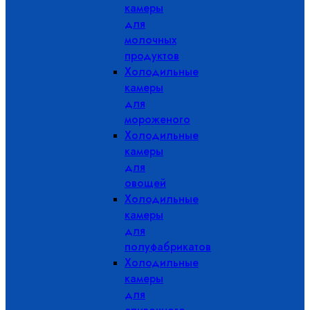
камеры
для
молочных
продуктов
Холодильные
камеры
для
мороженого
Холодильные
камеры
для
овощей
Холодильные
камеры
для
полуфабрикатов
Холодильные
камеры
для