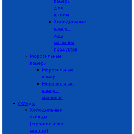
камеры
для
школы
Холодильные
камеры
для
магазина
продуктов
Морозильные
камеры
Морозильные
камеры
Морозильные
камеры
хранения
СКЛАДЫ
Холодильные
склады
(строительство,
монтаж)