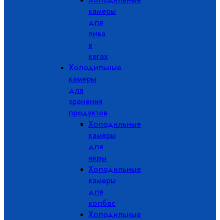
камеры
для
пива
в
кегах
Холодильные
камеры
для
хранения
продуктов
Холодильные
камеры
для
икры
Холодильные
камеры
для
колбас
Холодильные