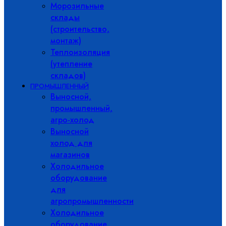
Морозильные
склады
(строительство,
монтаж)
Теплоизоляция
(утепление
складов)
ПРОМЫШЛЕННЫЙ
Выносной,
промышленный,
агро-холод
Выносной
холод для
магазинов
Холодильное
оборудование
для
агропромышленности
Холодильное
оборудование