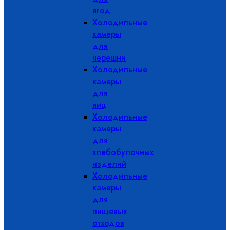
ягод
Холодильные
камеры
для
черешни
Холодильные
камеры
для
яиц
Холодильные
камеры
для
хлебобулочных
изделий
Холодильные
камеры
для
пищевых
отходов