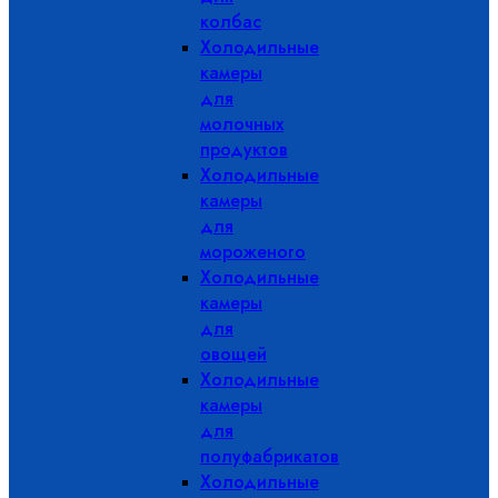
колбас
Холодильные
камеры
для
молочных
продуктов
Холодильные
камеры
для
мороженого
Холодильные
камеры
для
овощей
Холодильные
камеры
для
полуфабрикатов
Холодильные