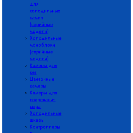
для
холодильных
камер
(серийные
модели)
Холодильные
моноблоки
(серийные
модели)
Камеры для
кег
Цветочные
камеры
Камеры для
созревания
сыра
Холодильные
шкафы
Контроллеры