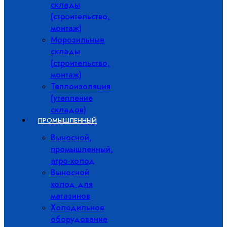
склады
(строительство,
монтаж)
Морозильные
склады
(строительство,
монтаж)
Теплоизоляция
(утепление
складов)
ПРОМЫШЛЕННЫЙ
Выносной,
промышленный,
агро-холод
Выносной
холод для
магазинов
Холодильное
оборудование