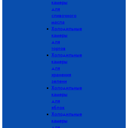
камеры
для
сливочного
масла
Холодильные
камеры
для
тортов
Холодильные
камеры
для
хранения
зелени
Холодильные
камеры
для
яблок
Холодильные
камеры
для