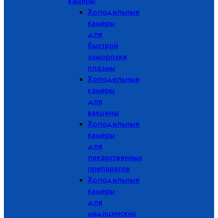
камеры
Холодильные
камеры
для
быстрой
заморозки
плазмы
Холодильные
камеры
для
вакцины
Холодильные
камеры
для
лекарственных
препаратов
Холодильные
камеры
для
медицинских