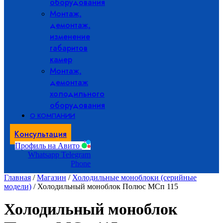
оборудования
Монтаж,
демонтаж,
изменение
габаритов
камер
Монтаж,
демонтаж
холодильного
оборудования
О КОМПАНИИ
Консультация
Профиль на Авито
Whatsapp
Telegram
Phone
Главная
/
Магазин
/
Холодильные моноблоки (серийные
модели)
/ Холодильный моноблок Полюс МСп 115
Холодильный моноблок