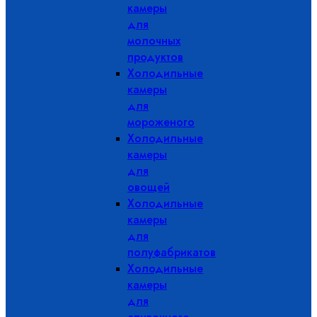
камеры
для
молочных
продуктов
Холодильные
камеры
для
мороженого
Холодильные
камеры
для
овощей
Холодильные
камеры
для
полуфабрикатов
Холодильные
камеры
для