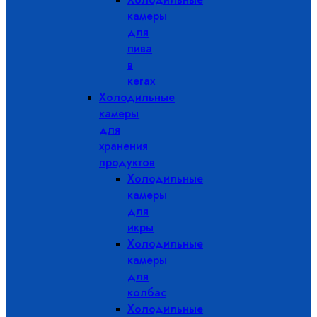
камеры
для
пива
в
кегах
Холодильные
камеры
для
хранения
продуктов
Холодильные
камеры
для
икры
Холодильные
камеры
для
колбас
Холодильные