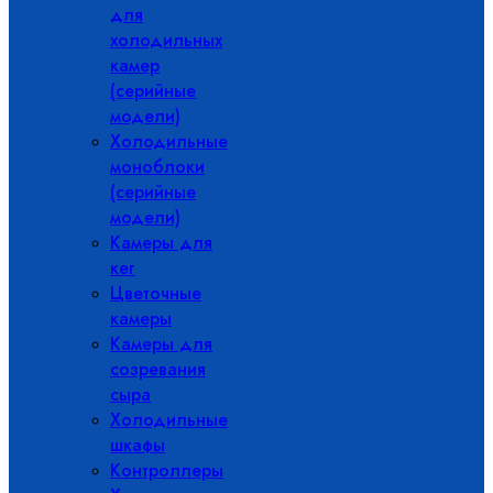
для
холодильных
камер
(серийные
модели)
Холодильные
моноблоки
(серийные
модели)
Камеры для
кег
Цветочные
камеры
Камеры для
созревания
сыра
Холодильные
шкафы
Контроллеры