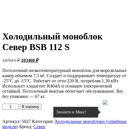
Холодильный моноблок
Север BSB 112 S
Первоначальная
Текущая
147011
₽
103468
₽
цена
цена:
составляла
Потолочный низкотемпературный моноблок для морозильных
103468 ₽.
камер объемом 7,3 м³. Создает и поддерживает температуру от
147011 ₽.
-25°C до -15°C. Работает от сети 220 В, потребляя 1,39 кВт.
Использует хладагент R404A и оснащен электрической
оттайкой. Потолочный монтаж облегчает обслуживание. Вес
без упаковки — 67 кг.
Количество
В корзину
товара
Звоните в Макс!
Холодильный
моноблок
Артикул:
5027
Категория:
Холодильные моноблоки (серийные
Север
модели)
Бренд:
Север