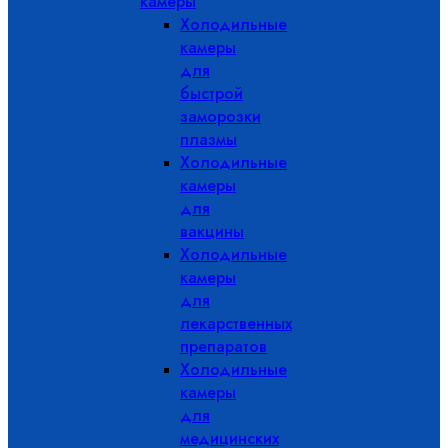
камеры
Холодильные
камеры
для
быстрой
заморозки
плазмы
Холодильные
камеры
для
вакцины
Холодильные
камеры
для
лекарственных
препаратов
Холодильные
камеры
для
медицинских