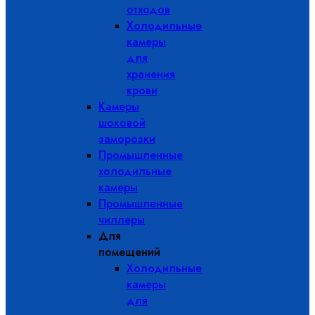
отходов
Холодильные
камеры
для
хранения
крови
Камеры
шоковой
заморозки
Промышленные
холодильные
камеры
Промышленные
чиллеры
Для
помещений
Холодильные
камеры
для