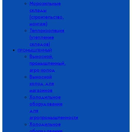
Морозильные
склады
(строительство,
монтаж)
Теплоизоляция
(утепление
складов)
ПРОМЫШЛЕННЫЙ
Выносной,
промышленный,
агро-холод
Выносной
холод для
магазинов
Холодильное
оборудование
для
агропромышленности
Холодильное
оборудование