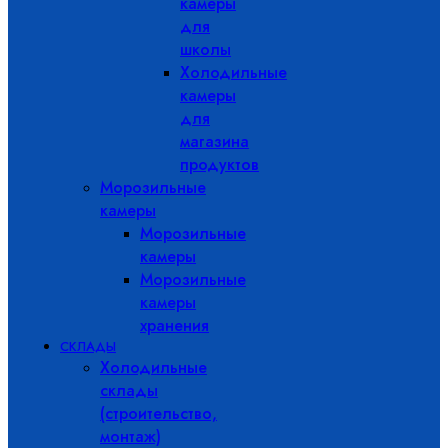
камеры
для
школы
Холодильные
камеры
для
магазина
продуктов
Морозильные
камеры
Морозильные
камеры
Морозильные
камеры
хранения
СКЛАДЫ
Холодильные
склады
(строительство,
монтаж)