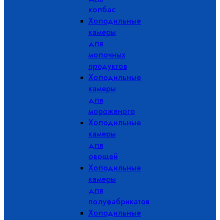
колбас
Холодильные
камеры
для
молочных
продуктов
Холодильные
камеры
для
мороженого
Холодильные
камеры
для
овощей
Холодильные
камеры
для
полуфабрикатов
Холодильные