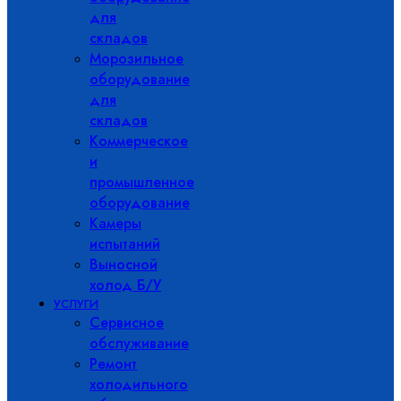
для
складов
Морозильное
оборудование
для
складов
Коммерческое
и
промышленное
оборудование
Камеры
испытаний
Выносной
холод Б/У
УСЛУГИ
Сервисное
обслуживание
Ремонт
холодильного