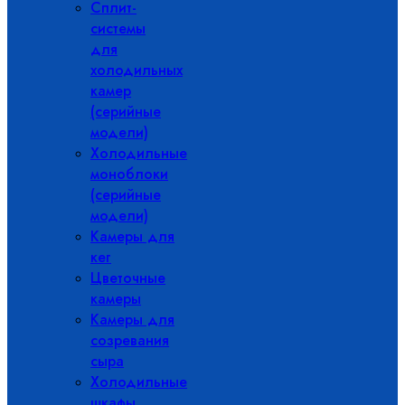
Сплит-
системы
для
холодильных
камер
(серийные
модели)
Холодильные
моноблоки
(серийные
модели)
Камеры для
кег
Цветочные
камеры
Камеры для
созревания
сыра
Холодильные
шкафы