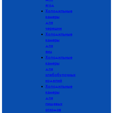
ягод
Холодильные
камеры
для
черешни
Холодильные
камеры
для
яиц
Холодильные
камеры
для
хлебобулочных
изделий
Холодильные
камеры
для
пищевых
отходов