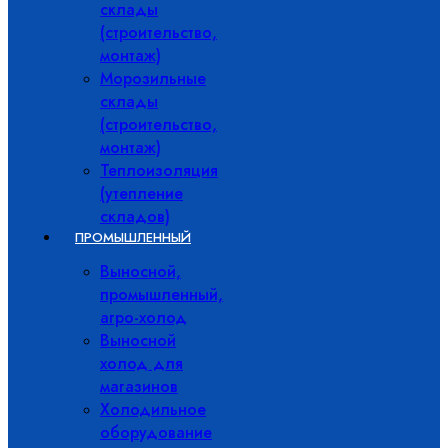
склады
(строительство,
монтаж)
Морозильные
склады
(строительство,
монтаж)
Теплоизоляция
(утепление
складов)
ПРОМЫШЛЕННЫЙ
Выносной,
промышленный,
агро-холод
Выносной
холод для
магазинов
Холодильное
оборудование