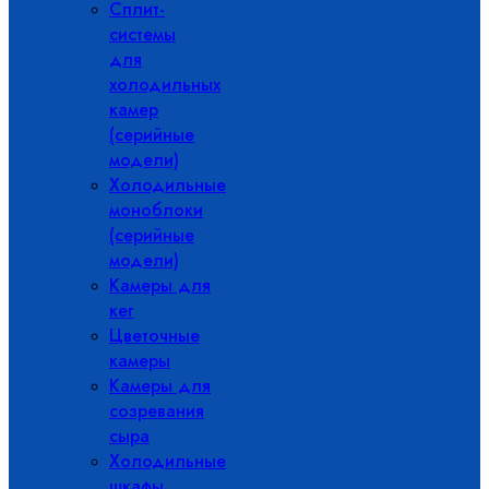
Сплит-
системы
для
холодильных
камер
(серийные
модели)
Холодильные
моноблоки
(серийные
модели)
Камеры для
кег
Цветочные
камеры
Камеры для
созревания
сыра
Холодильные
шкафы