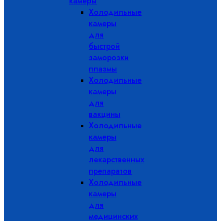
камеры
Холодильные
камеры
для
быстрой
заморозки
плазмы
Холодильные
камеры
для
вакцины
Холодильные
камеры
для
лекарственных
препаратов
Холодильные
камеры
для
медицинских