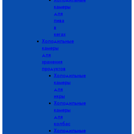
камеры
для
пива
в
кегах
Холодильные
камеры
для
хранения
продуктов
Холодильные
камеры
для
икры
Холодильные
камеры
для
колбас
Холодильные