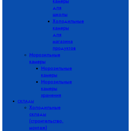
камеры
для
школы
Холодильные
камеры
для
магазина
продуктов
Морозильные
камеры
Морозильные
камеры
Морозильные
камеры
хранения
СКЛАДЫ
Холодильные
склады
(строительство,
монтаж)