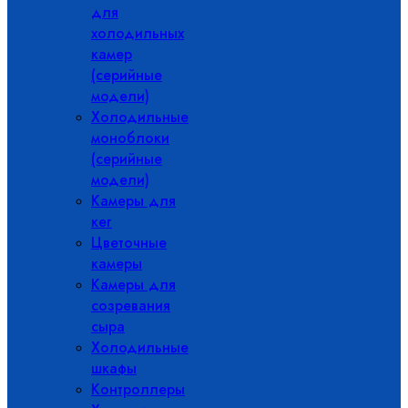
для
холодильных
камер
(серийные
модели)
Холодильные
моноблоки
(серийные
модели)
Камеры для
кег
Цветочные
камеры
Камеры для
созревания
сыра
Холодильные
шкафы
Контроллеры