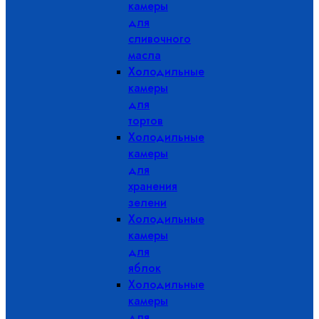
камеры
для
сливочного
масла
Холодильные
камеры
для
тортов
Холодильные
камеры
для
хранения
зелени
Холодильные
камеры
для
яблок
Холодильные
камеры
для