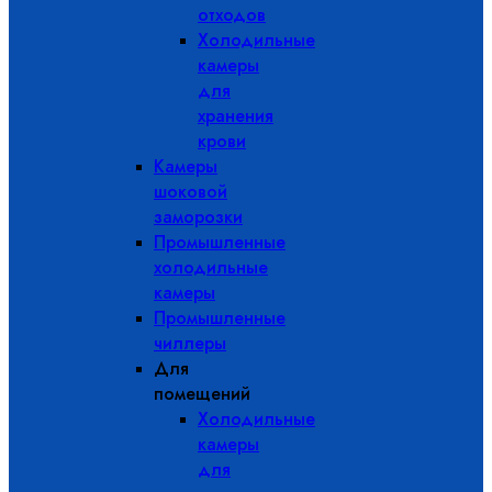
отходов
Холодильные
камеры
для
хранения
крови
Камеры
шоковой
заморозки
Промышленные
холодильные
камеры
Промышленные
чиллеры
Для
помещений
Холодильные
камеры
для