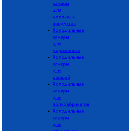
камеры
для
молочных
продуктов
Холодильные
камеры
для
мороженого
Холодильные
камеры
для
овощей
Холодильные
камеры
для
полуфабрикатов
Холодильные
камеры
для