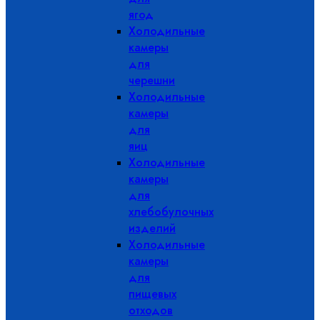
ягод
Холодильные
камеры
для
черешни
Холодильные
камеры
для
яиц
Холодильные
камеры
для
хлебобулочных
изделий
Холодильные
камеры
для
пищевых
отходов