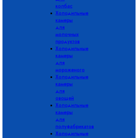
колбас
Холодильные
камеры
для
молочных
продуктов
Холодильные
камеры
для
мороженого
Холодильные
камеры
для
овощей
Холодильные
камеры
для
полуфабрикатов
Холодильные