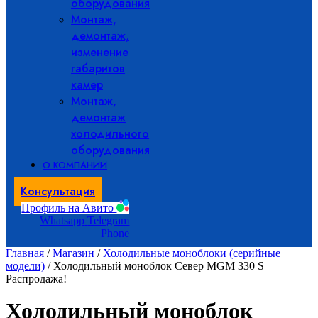
оборудования
Монтаж,
демонтаж,
изменение
габаритов
камер
Монтаж,
демонтаж
холодильного
оборудования
О КОМПАНИИ
Консультация
Профиль на Авито
Whatsapp
Telegram
Phone
Главная
/
Магазин
/
Холодильные моноблоки (серийные
модели)
/ Холодильный моноблок Север MGM 330 S
Распродажа!
Холодильный моноблок