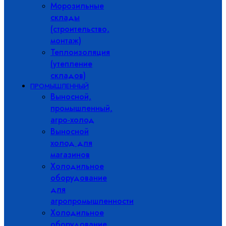
Морозильные
склады
(строительство,
монтаж)
Теплоизоляция
(утепление
складов)
ПРОМЫШЛЕННЫЙ
Выносной,
промышленный,
агро-холод
Выносной
холод для
магазинов
Холодильное
оборудование
для
агропромышленности
Холодильное
оборудование