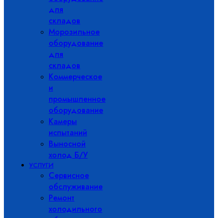
для
складов
Морозильное
оборудование
для
складов
Коммерческое
и
промышленное
оборудование
Камеры
испытаний
Выносной
холод Б/У
УСЛУГИ
Сервисное
обслуживание
Ремонт
холодильного