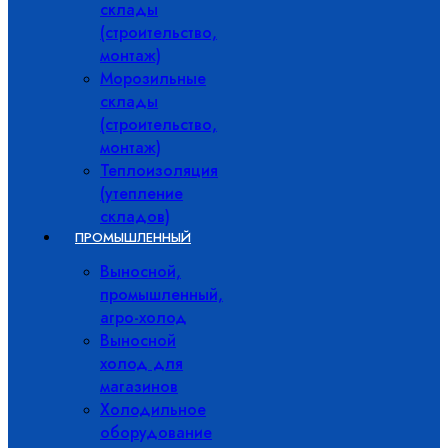
склады
(строительство,
монтаж)
Морозильные
склады
(строительство,
монтаж)
Теплоизоляция
(утепление
складов)
ПРОМЫШЛЕННЫЙ
Выносной,
промышленный,
агро-холод
Выносной
холод для
магазинов
Холодильное
оборудование