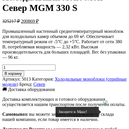
Север MGM 330 S
Первоначальная
Текущая
325217
₽
200869
₽
цена
цена:
составляла
Промышленный настенный среднетемпературный моноблок
200869 ₽.
для холодильных камер объемом до 69 м³. Обеспечивает
325217 ₽.
температурный режим от -5°C до +5°C. Работает от сети 380
В, потребляемая мощность — 2,32 кВт. Высокая
производительность для больших площадей. Вес без упаковки
— 96 кг.
Количество
товара
В корзину
Холодильный
Артикул:
5013
Категория:
Холодильные моноблоки (серийные
моноблок
модели)
Бренд:
Север
Север
🚚 Доставка оборудования
MGM
330
Доставка комплектующих и готового оборудования
S
осуществляется нашим транспортом после получения оплаты.
Звоните в Макс!
Самовывоз:
вы можете забрать оборудование со склада
нашей компании, если товар имеется в наличии.