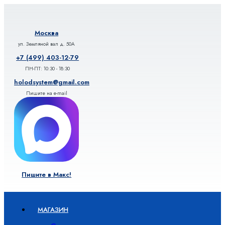
Перейти
к
содержимому
Москва
ул. Земляной вал д. 50А
+7 (499) 403-12-79
ПН-ПТ: 10:30 - 18:30
holodsystem@gmail.com
Пишите на e-mail
Пишите в Макс!
МАГАЗИН