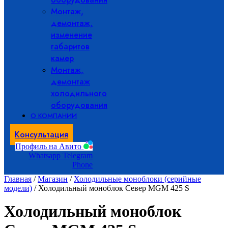
Монтаж,
демонтаж,
изменение
габаритов
камер
Монтаж,
демонтаж
холодильного
оборудования
О КОМПАНИИ
Консультация
Профиль на Авито
Whatsapp
Telegram
Phone
Главная
/
Магазин
/
Холодильные моноблоки (серийные
модели)
/ Холодильный моноблок Север MGM 425 S
Холодильный моноблок