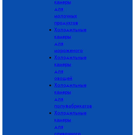
камеры
для
молочных
продуктов
Холодильные
камеры
для
мороженого
Холодильные
камеры
для
овощей
Холодильные
камеры
для
полуфабрикатов
Холодильные
камеры
для
сливочного