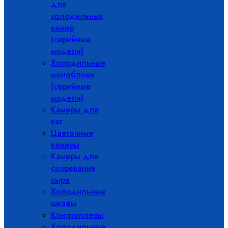
для
холодильных
камер
(серийные
модели)
Холодильные
моноблоки
(серийные
модели)
Камеры для
кег
Цветочные
камеры
Камеры для
созревания
сыра
Холодильные
шкафы
Контроллеры
Холодильные