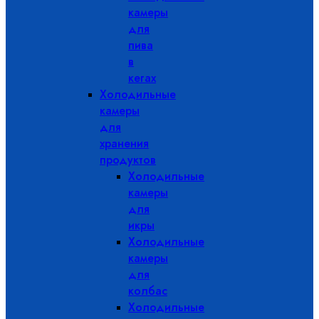
камеры
для
пива
в
кегах
Холодильные
камеры
для
хранения
продуктов
Холодильные
камеры
для
икры
Холодильные
камеры
для
колбас
Холодильные