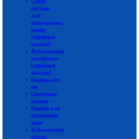
Сплит-
системы
для
холодильных
камер
(серийные
модели)
Холодильные
моноблоки
(серийные
модели)
Камеры для
кег
Цветочные
камеры
Камеры для
созревания
сыра
Холодильные
шкафы