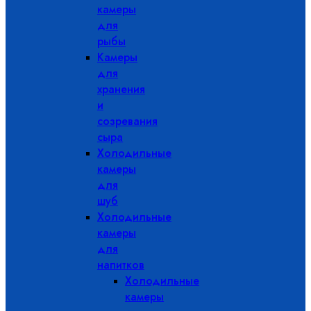
камеры
для
рыбы
Камеры
для
хранения
и
созревания
сыра
Холодильные
камеры
для
шуб
Холодильные
камеры
для
напитков
Холодильные
камеры