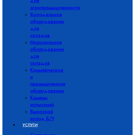
для
агропромышленности
Холодильное
оборудование
для
складов
Морозильное
оборудование
для
складов
Коммерческое
и
промышленное
оборудование
Камеры
испытаний
Выносной
холод Б/У
УСЛУГИ