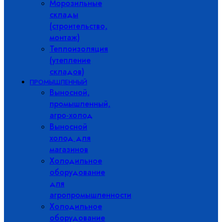
Морозильные
склады
(строительство,
монтаж)
Теплоизоляция
(утепление
складов)
ПРОМЫШЛЕННЫЙ
Выносной,
промышленный,
агро-холод
Выносной
холод для
магазинов
Холодильное
оборудование
для
агропромышленности
Холодильное
оборудование