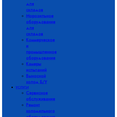
для
складов
Морозильное
оборудование
для
складов
Коммерческое
и
промышленное
оборудование
Камеры
испытаний
Выносной
холод Б/У
УСЛУГИ
Сервисное
обслуживание
Ремонт
холодильного
оборудования