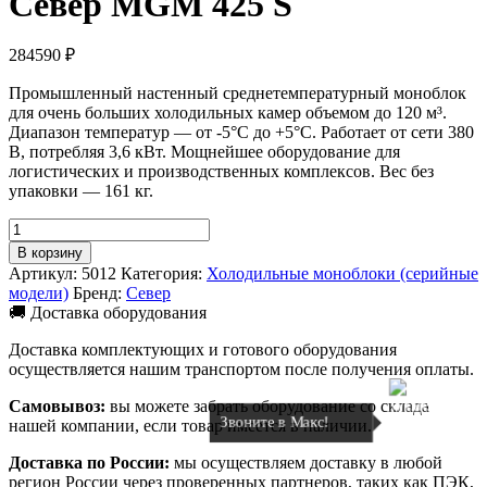
Север MGM 425 S
284590
₽
Промышленный настенный среднетемпературный моноблок
для очень больших холодильных камер объемом до 120 м³.
Диапазон температур — от -5°C до +5°C. Работает от сети 380
В, потребляя 3,6 кВт. Мощнейшее оборудование для
логистических и производственных комплексов. Вес без
упаковки — 161 кг.
Количество
товара
В корзину
Холодильный
Артикул:
5012
Категория:
Холодильные моноблоки (серийные
моноблок
модели)
Бренд:
Север
Север
🚚 Доставка оборудования
MGM
425
Доставка комплектующих и готового оборудования
S
осуществляется нашим транспортом после получения оплаты.
Самовывоз:
вы можете забрать оборудование со склада
Звоните в Макс!
нашей компании, если товар имеется в наличии.
Доставка по России:
мы осуществляем доставку в любой
регион России через проверенных партнеров, таких как ПЭК,