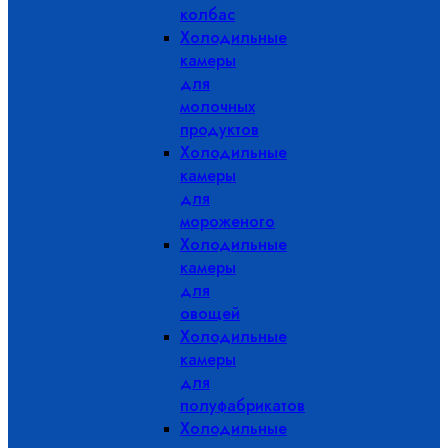
колбас
Холодильные
камеры
для
молочных
продуктов
Холодильные
камеры
для
мороженого
Холодильные
камеры
для
овощей
Холодильные
камеры
для
полуфабрикатов
Холодильные