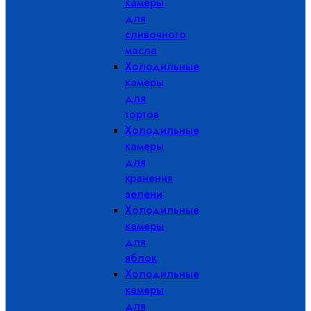
камеры
для
сливочного
масла
Холодильные
камеры
для
тортов
Холодильные
камеры
для
хранения
зелени
Холодильные
камеры
для
яблок
Холодильные
камеры
для