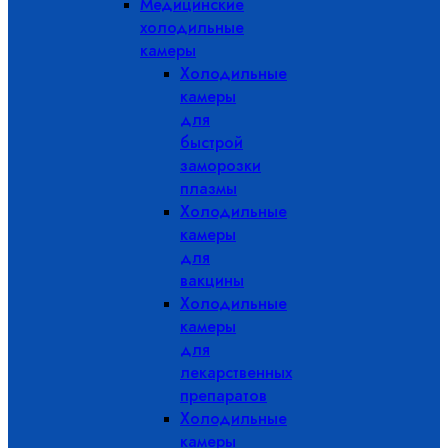
Медицинские
холодильные
камеры
Холодильные
камеры
для
быстрой
заморозки
плазмы
Холодильные
камеры
для
вакцины
Холодильные
камеры
для
лекарственных
препаратов
Холодильные
камеры