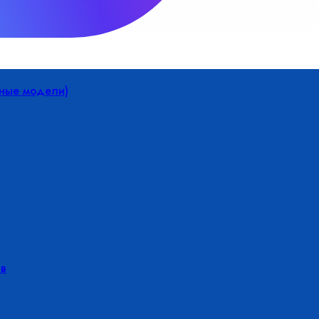
йные модели)
в