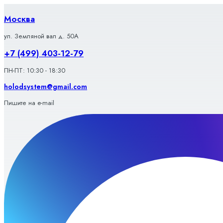
Перейти
к
Москва
содержимому
ул. Земляной вал д. 50А
+7 (499) 403-12-79
ПН-ПТ: 10:30 - 18:30
holodsystem@gmail.com
Пишите на e-mail