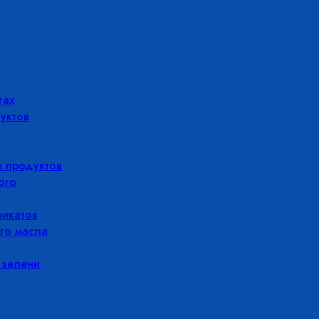
гах
уктов
 продуктов
ого
икатов
го масла
 зелени