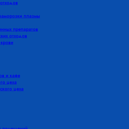
отходов
заморозки плазмы
енных препаратов
ких отходов
 крови
в и кафе
го цеха
ского цеха
х помещений