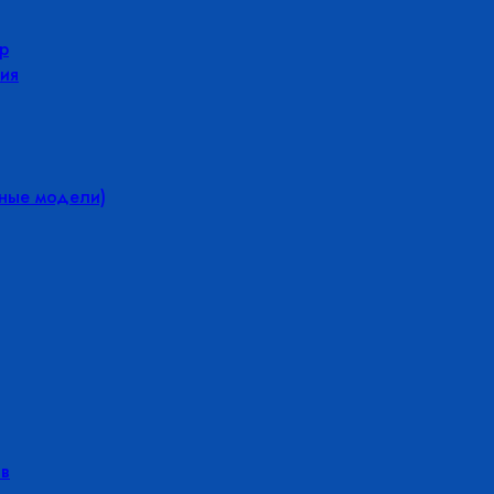
р
ия
йные модели)
в