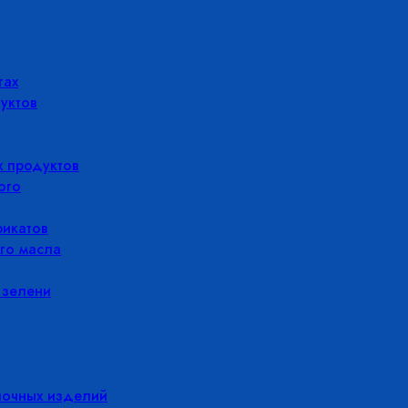
гах
уктов
 продуктов
ого
икатов
го масла
 зелени
лочных изделий