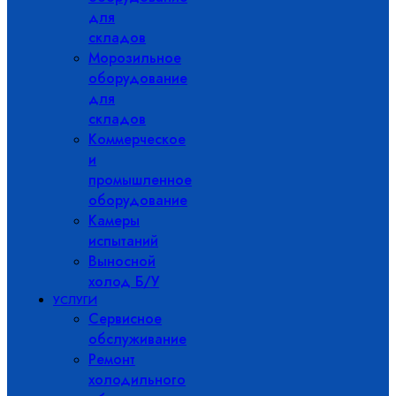
для
складов
Морозильное
оборудование
для
складов
Коммерческое
и
промышленное
оборудование
Камеры
испытаний
Выносной
холод Б/У
УСЛУГИ
Сервисное
обслуживание
Ремонт
холодильного