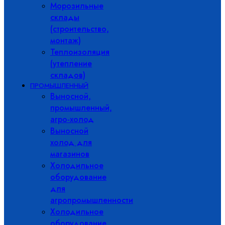
Морозильные
склады
(строительство,
монтаж)
Теплоизоляция
(утепление
складов)
ПРОМЫШЛЕННЫЙ
Выносной,
промышленный,
агро-холод
Выносной
холод для
магазинов
Холодильное
оборудование
для
агропромышленности
Холодильное
оборудование