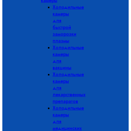
камеры
Холодильные
камеры
для
быстрой
заморозки
плазмы
Холодильные
камеры
для
вакцины
Холодильные
камеры
для
лекарственных
препаратов
Холодильные
камеры
для
медицинских