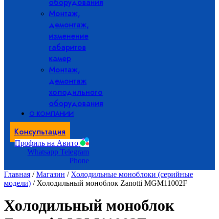
оборудования
Монтаж,
демонтаж,
изменение
габаритов
камер
Монтаж,
демонтаж
холодильного
оборудования
О КОМПАНИИ
Консультация
Профиль на Авито
Whatsapp
Telegram
Phone
Главная
/
Магазин
/
Холодильные моноблоки (серийные
модели)
/ Холодильный моноблок Zanotti MGM11002F
Холодильный моноблок