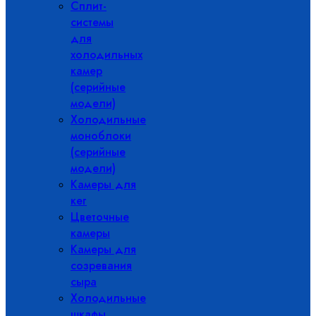
Сплит-
системы
для
холодильных
камер
(серийные
модели)
Холодильные
моноблоки
(серийные
модели)
Камеры для
кег
Цветочные
камеры
Камеры для
созревания
сыра
Холодильные
шкафы