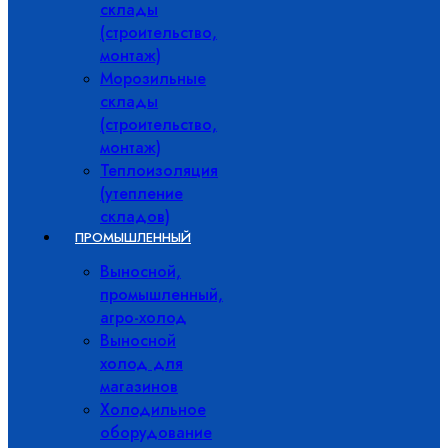
склады
(строительство,
монтаж)
Морозильные
склады
(строительство,
монтаж)
Теплоизоляция
(утепление
складов)
ПРОМЫШЛЕННЫЙ
Выносной,
промышленный,
агро-холод
Выносной
холод для
магазинов
Холодильное
оборудование