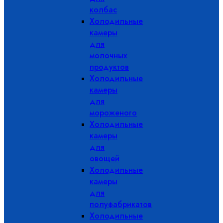
колбас
Холодильные
камеры
для
молочных
продуктов
Холодильные
камеры
для
мороженого
Холодильные
камеры
для
овощей
Холодильные
камеры
для
полуфабрикатов
Холодильные