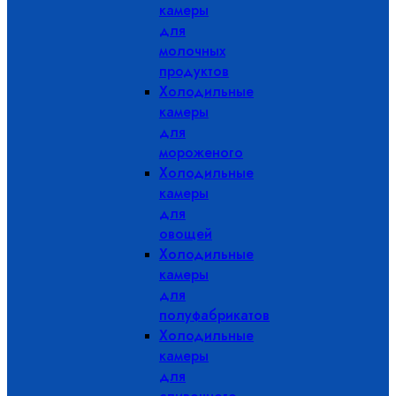
камеры
для
молочных
продуктов
Холодильные
камеры
для
мороженого
Холодильные
камеры
для
овощей
Холодильные
камеры
для
полуфабрикатов
Холодильные
камеры
для