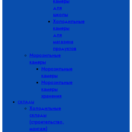
камеры
для
школы
Холодильные
камеры
для
магазина
продуктов
Морозильные
камеры
Морозильные
камеры
Морозильные
камеры
хранения
СКЛАДЫ
Холодильные
склады
(строительство,
монтаж)