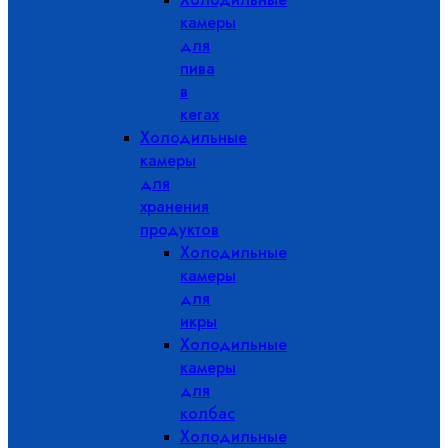
камеры
для
пива
в
кегах
Холодильные
камеры
для
хранения
продуктов
Холодильные
камеры
для
икры
Холодильные
камеры
для
колбас
Холодильные