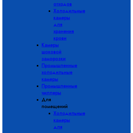
отходов
Холодильные
камеры
для
хранения
крови
Камеры
шоковой
заморозки
Промышленные
холодильные
камеры
Промышленные
чиллеры
Для
помещений
Холодильные
камеры
для