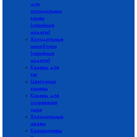
для
холодильных
камер
(серийные
модели)
Холодильные
моноблоки
(серийные
модели)
Камеры для
кег
Цветочные
камеры
Камеры для
созревания
сыра
Холодильные
шкафы
Контроллеры