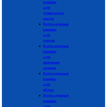
камеры
для
сливочного
масла
Холодильные
камеры
для
тортов
Холодильные
камеры
для
хранения
зелени
Холодильные
камеры
для
яблок
Холодильные
камеры
для