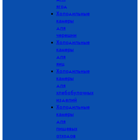
ягод
Холодильные
камеры
для
черешни
Холодильные
камеры
для
яиц
Холодильные
камеры
для
хлебобулочных
изделий
Холодильные
камеры
для
пищевых
отходов