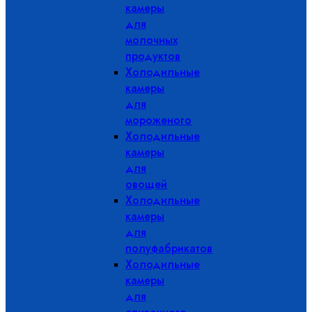
камеры
для
молочных
продуктов
Холодильные
камеры
для
мороженого
Холодильные
камеры
для
овощей
Холодильные
камеры
для
полуфабрикатов
Холодильные
камеры
для