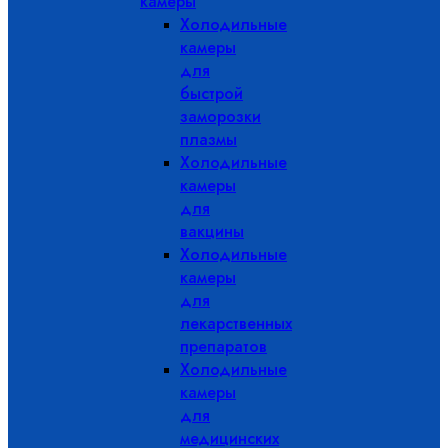
камеры
Холодильные
камеры
для
быстрой
заморозки
плазмы
Холодильные
камеры
для
вакцины
Холодильные
камеры
для
лекарственных
препаратов
Холодильные
камеры
для
медицинских