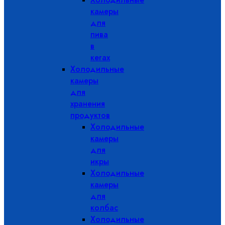
камеры
для
пива
в
кегах
Холодильные
камеры
для
хранения
продуктов
Холодильные
камеры
для
икры
Холодильные
камеры
для
колбас
Холодильные