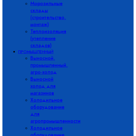
Морозильные
склады
(строительство,
монтаж)
Теплоизоляция
(утепление
складов)
ПРОМЫШЛЕННЫЙ
Выносной,
промышленный,
агро-холод
Выносной
холод для
магазинов
Холодильное
оборудование
для
агропромышленности
Холодильное
оборудование