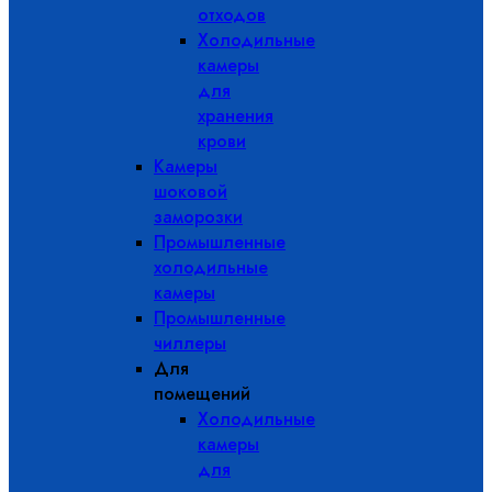
отходов
Холодильные
камеры
для
хранения
крови
Камеры
шоковой
заморозки
Промышленные
холодильные
камеры
Промышленные
чиллеры
Для
помещений
Холодильные
камеры
для