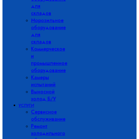
для
складов
Морозильное
оборудование
для
складов
Коммерческое
и
промышленное
оборудование
Камеры
испытаний
Выносной
холод Б/У
УСЛУГИ
Сервисное
обслуживание
Ремонт
холодильного