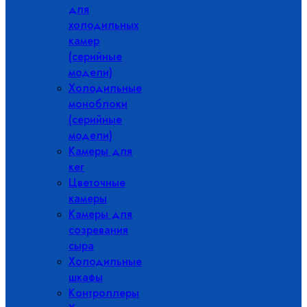
для
холодильных
камер
(серийные
модели)
Холодильные
моноблоки
(серийные
модели)
Камеры для
кег
Цветочные
камеры
Камеры для
созревания
сыра
Холодильные
шкафы
Контроллеры