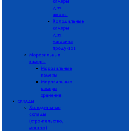
камеры
для
школы
Холодильные
камеры
для
магазина
продуктов
Морозильные
камеры
Морозильные
камеры
Морозильные
камеры
хранения
СКЛАДЫ
Холодильные
склады
(строительство,
монтаж)