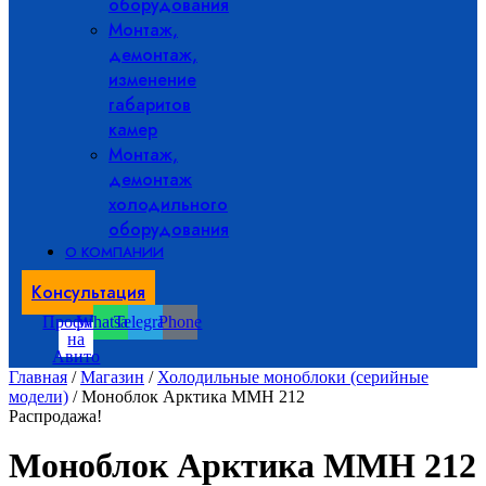
оборудования
Монтаж,
демонтаж,
изменение
габаритов
камер
Монтаж,
демонтаж
холодильного
оборудования
О КОМПАНИИ
Консультация
Профиль
Whatsapp
Telegram
Phone
на
Авито
Главная
/
Магазин
/
Холодильные моноблоки (серийные
модели)
/ Моноблок Арктика ММН 212
Распродажа!
Моноблок Арктика ММН 212