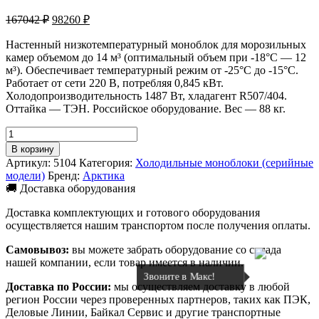
Первоначальная
Текущая
167042
₽
98260
₽
цена
цена:
составляла
Настенный низкотемпературный моноблок для морозильных
98260 ₽.
камер объемом до 14 м³ (оптимальный объем при -18°C — 12
167042 ₽.
м³). Обеспечивает температурный режим от -25°C до -15°C.
Работает от сети 220 В, потребляя 0,845 кВт.
Холодопроизводительность 1487 Вт, хладагент R507/404.
Оттайка — ТЭН. Российское оборудование. Вес — 88 кг.
Количество
товара
В корзину
Моноблок
Артикул:
5104
Категория:
Холодильные моноблоки (серийные
Арктика
модели)
Бренд:
Арктика
ММН
🚚 Доставка оборудования
212
Доставка комплектующих и готового оборудования
осуществляется нашим транспортом после получения оплаты.
Самовывоз:
вы можете забрать оборудование со склада
нашей компании, если товар имеется в наличии.
Звоните в Макс!
Доставка по России:
мы осуществляем доставку в любой
регион России через проверенных партнеров, таких как ПЭК,
Деловые Линии, Байкал Сервис и другие транспортные