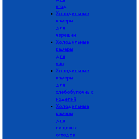
ягод
Холодильные
камеры
для
черешни
Холодильные
камеры
для
яиц
Холодильные
камеры
для
хлебобулочных
изделий
Холодильные
камеры
для
пищевых
отходов