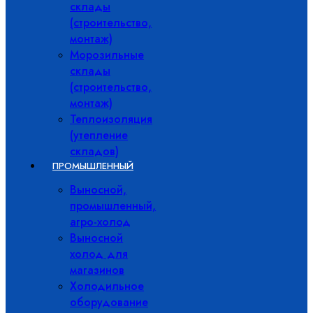
склады
(строительство,
монтаж)
Морозильные
склады
(строительство,
монтаж)
Теплоизоляция
(утепление
складов)
ПРОМЫШЛЕННЫЙ
Выносной,
промышленный,
агро-холод
Выносной
холод для
магазинов
Холодильное
оборудование