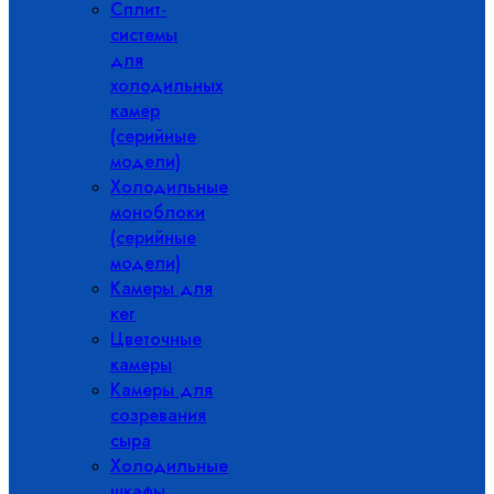
Сплит-
системы
для
холодильных
камер
(серийные
модели)
Холодильные
моноблоки
(серийные
модели)
Камеры для
кег
Цветочные
камеры
Камеры для
созревания
сыра
Холодильные
шкафы