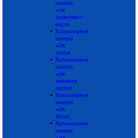
камеры
для
сливочного
масла
Холодильные
камеры
для
тортов
Холодильные
камеры
для
хранения
зелени
Холодильные
камеры
для
яблок
Холодильные
камеры
для