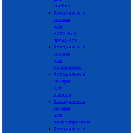
колбас
Холодильные
камеры
для
молочных
продуктов
Холодильные
камеры
для
мороженого
Холодильные
камеры
для
овощей
Холодильные
камеры
для
полуфабрикатов
Холодильные