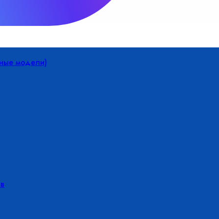
йные модели)
в