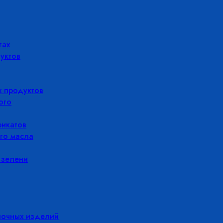
гах
уктов
 продуктов
ого
икатов
го масла
 зелени
лочных изделий