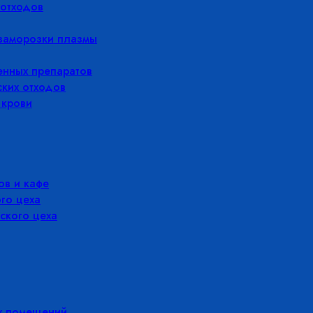
отходов
заморозки плазмы
енных препаратов
ких отходов
 крови
в и кафе
го цеха
ского цеха
х помещений