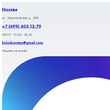
Перейти
к
Москва
содержимому
ул. Земляной вал д. 50А
+7 (499) 403-12-79
ПН-ПТ: 10:30 - 18:30
holodsystem@gmail.com
Пишите на e-mail