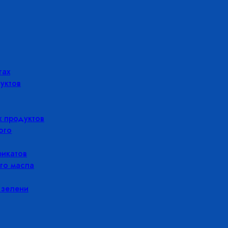
гах
уктов
 продуктов
ого
икатов
го масла
 зелени