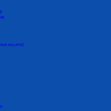
р
ия
йные модели)
в