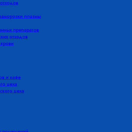
отходов
заморозки плазмы
енных препаратов
ких отходов
 крови
в и кафе
го цеха
ского цеха
х помещений