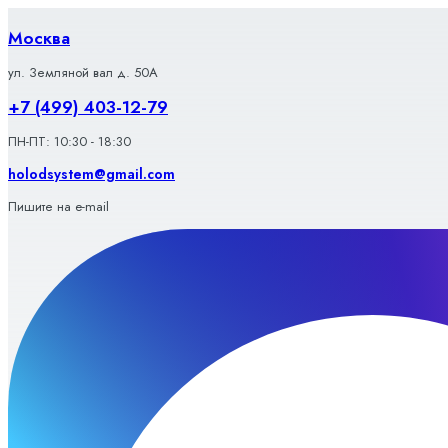
Перейти
к
Москва
содержимому
ул. Земляной вал д. 50А
+7 (499) 403-12-79
ПН-ПТ: 10:30 - 18:30
holodsystem@gmail.com
Пишите на e-mail