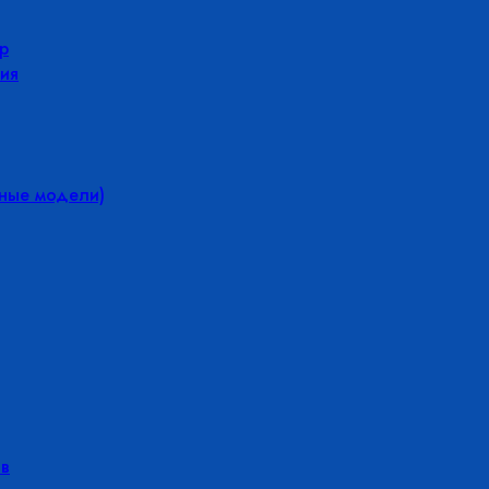
р
ия
йные модели)
в