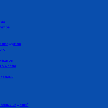
гах
уктов
 продуктов
ого
икатов
го масла
 зелени
лочных изделий