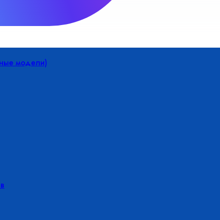
йные модели)
в