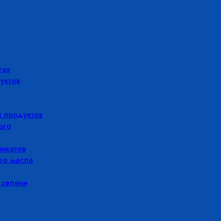
гах
уктов
 продуктов
ого
икатов
го масла
 зелени