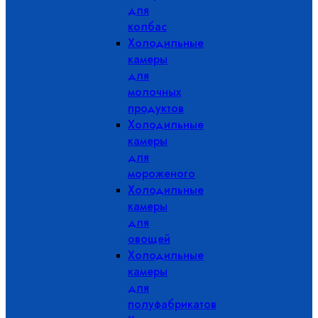
для
колбас
Холодильные
камеры
для
молочных
продуктов
Холодильные
камеры
для
мороженого
Холодильные
камеры
для
овощей
Холодильные
камеры
для
полуфабрикатов