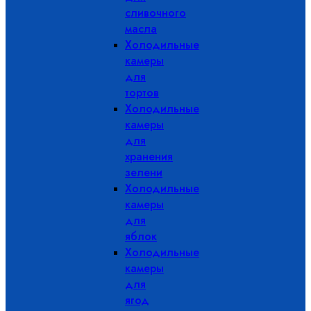
сливочного
масла
Холодильные
камеры
для
тортов
Холодильные
камеры
для
хранения
зелени
Холодильные
камеры
для
яблок
Холодильные
камеры
для
ягод