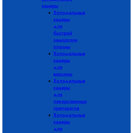
камеры
Холодильные
камеры
для
быстрой
заморозки
плазмы
Холодильные
камеры
для
вакцины
Холодильные
камеры
для
лекарственных
препаратов
Холодильные
камеры
для