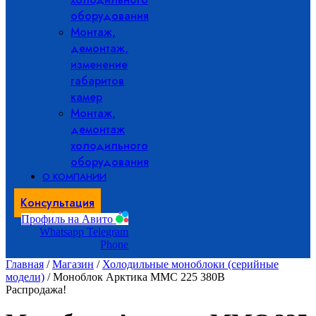
оборудования
Монтаж,
демонтаж,
изменение
габаритов
камер
Монтаж,
демонтаж
холодильного
оборудования
О КОМПАНИИ
Консультация
Профиль на Авито
Whatsapp
Telegram
Phone
Главная
/
Магазин
/
Холодильные моноблоки (серийные
модели)
/ Моноблок Арктика ММС 225 380В
Распродажа!