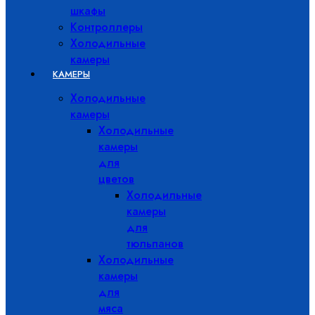
шкафы
Контроллеры
Холодильные
камеры
КАМЕРЫ
Холодильные
камеры
Холодильные
камеры
для
цветов
Холодильные
камеры
для
тюльпанов
Холодильные
камеры
для
мяса