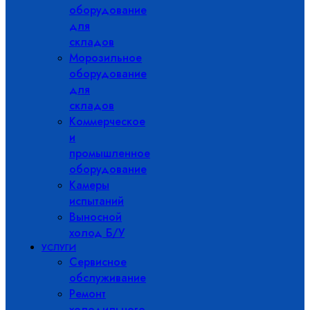
оборудование
для
складов
Морозильное
оборудование
для
складов
Коммерческое
и
промышленное
оборудование
Камеры
испытаний
Выносной
холод Б/У
УСЛУГИ
Сервисное
обслуживание
Ремонт
холодильного