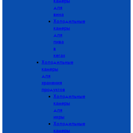
камеры
для
вина
Холодильные
камеры
для
пива
в
кегах
Холодильные
камеры
для
хранения
продуктов
Холодильные
камеры
для
икры
Холодильные
камеры