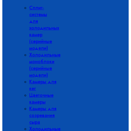
Сплит-
системы
для
холодильных
камер
(серийные
модели)
Холодильные
моноблоки
(серийные
модели)
Камеры для
кег
Цветочные
камеры
Камеры для
созревания
сыра
Холодильные