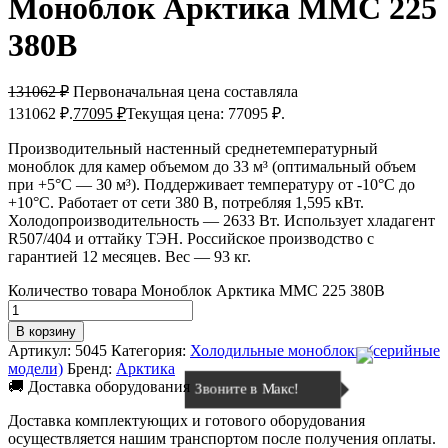
Моноблок Арктика ММС 225
380В
131062
₽
Первоначальная цена составляла
131062 ₽.
77095
₽
Текущая цена: 77095 ₽.
Производительный настенный среднетемпературный
моноблок для камер объемом до 33 м³ (оптимальный объем
при +5°C — 30 м³). Поддерживает температуру от -10°C до
+10°C. Работает от сети 380 В, потребляя 1,595 кВт.
Холодопроизводительность — 2633 Вт. Использует хладагент
R507/404 и оттайку ТЭН. Российское производство с
гарантией 12 месяцев. Вес — 93 кг.
Количество товара Моноблок Арктика ММС 225 380В
В корзину
Артикул:
5045
Категория:
Холодильные моноблоки (серийные
модели)
Бренд:
Арктика
🚚 Доставка оборудования
Звоните в Макс!
Доставка комплектующих и готового оборудования
осуществляется нашим транспортом после получения оплаты.