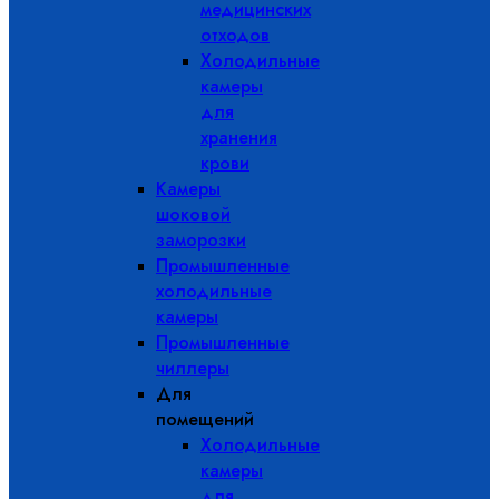
медицинских
отходов
Холодильные
камеры
для
хранения
крови
Камеры
шоковой
заморозки
Промышленные
холодильные
камеры
Промышленные
чиллеры
Для
помещений
Холодильные
камеры
для