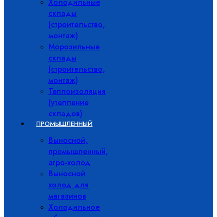
Холодильные
склады
(строительство,
монтаж)
Морозильные
склады
(строительство,
монтаж)
Теплоизоляция
(утепление
складов)
ПРОМЫШЛЕННЫЙ
Выносной,
промышленный,
агро-холод
Выносной
холод для
магазинов
Холодильное