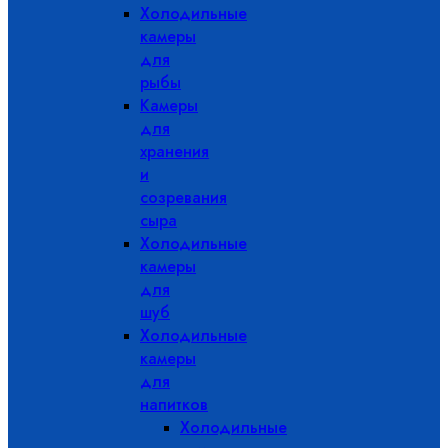
Холодильные
камеры
для
рыбы
Камеры
для
хранения
и
созревания
сыра
Холодильные
камеры
для
шуб
Холодильные
камеры
для
напитков
Холодильные