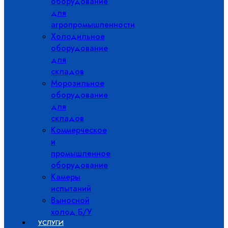
оборудование
для
агропромышленности
Холодильное
оборудование
для
складов
Морозильное
оборудование
для
складов
Коммерческое
и
промышленное
оборудование
Камеры
испытаний
Выносной
холод Б/У
УСЛУГИ