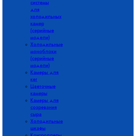
системы
для
холодильных
камер
(серийные
модели)
Холодильные
моноблоки
(серийные
модели)
Камеры для
кег
Цветочные
камеры
Камеры для
созревания
сыра
Холодильные
шкафы
Контроллеры