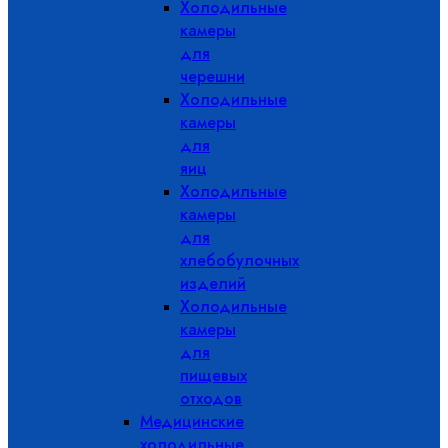
Холодильные
камеры
для
черешни
Холодильные
камеры
для
яиц
Холодильные
камеры
для
хлебобулочных
изделий
Холодильные
камеры
для
пищевых
отходов
Медицинские
холодильные