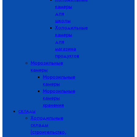
камеры
для
школы
Холодильные
камеры
для
магазина
продуктов
Морозильные
камеры
Морозильные
камеры
Морозильные
камеры
хранения
СКЛАДЫ
Холодильные
склады
(строительство,