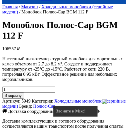
Главная
/
Магазин
/
Холодильные моноблоки (серийные
модели)
/ Моноблок Полюс-Сар BGM 112 F
Моноблок Полюс-Сар BGM
112 F
106557
₽
Настенный низкотемпературный моноблок для морозильных
камер объемом от 2,7 до 8,2 м³. Создает и поддерживает
температуру от -25°C до -15°C. Работает от сети 220 В,
потребляя 0,95 кВт. Эффективное решение для небольших
морозильников.
Количество
товара
В корзину
Моноблок
Артикул:
5949
Категория:
Холодильные моноблоки (серийные
Полюс-
модели)
Бренд:
Полюс-Сар
Сар
Звоните в Макс!
🚚 Доставка оборудования
BGM
112
Доставка комплектующих и готового оборудования
F
осуществляется нашим транспортом после получения оплаты.