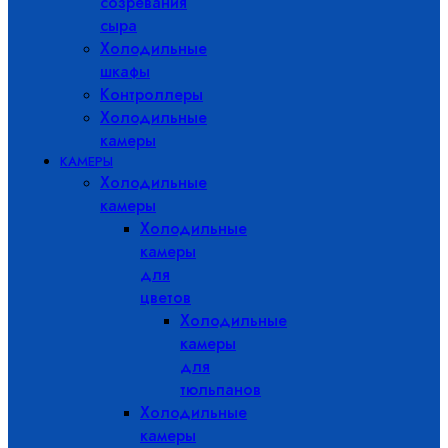
созревания
сыра
Холодильные
шкафы
Контроллеры
Холодильные
камеры
КАМЕРЫ
Холодильные
камеры
Холодильные
камеры
для
цветов
Холодильные
камеры
для
тюльпанов
Холодильные
камеры