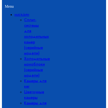
Menu
МАГАЗИН
Сплит-
системы
для
холодильных
камер
(серийные
модели)
Холодильные
моноблоки
(серийные
модели)
Камеры для
кег
Цветочные
камеры
Камеры для