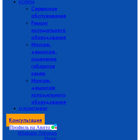
УСЛУГИ
Сервисное
обслуживание
Ремонт
холодильного
оборудования
Монтаж,
демонтаж,
изменение
габаритов
камер
Монтаж,
демонтаж
холодильного
оборудования
О КОМПАНИИ
Консультация
Профиль на Авито
Whatsapp
Telegram
Phone