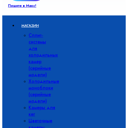
Пишите в Макс!
МАГАЗИН
Сплит-
системы
для
холодильных
камер
(серийные
модели)
Холодильные
моноблоки
(серийные
модели)
Камеры для
кег
Цветочные
камеры