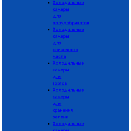
Холодильные
камеры
для
полуфабрикатов
Холодильные
камеры
для
сливочного
масла
Холодильные
камеры
для
тортов
Холодильные
камеры
для
хранения
зелени
Холодильные
камеры