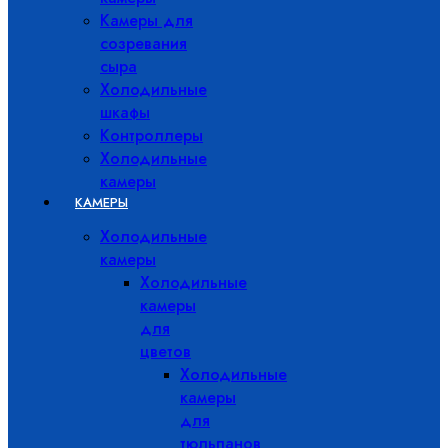
Камеры для
созревания
сыра
Холодильные
шкафы
Контроллеры
Холодильные
камеры
КАМЕРЫ
Холодильные
камеры
Холодильные
камеры
для
цветов
Холодильные
камеры
для
тюльпанов