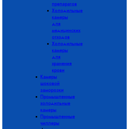
препаратов
Холодильные
камеры
для
медицинских
отходов
Холодильные
камеры
для
хранения
крови
Камеры
шоковой
заморозки
Промышленные
холодильные
камеры
Промышленные
чиллеры