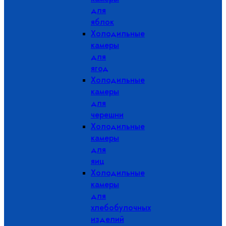
для
яблок
Холодильные
камеры
для
ягод
Холодильные
камеры
для
черешни
Холодильные
камеры
для
яиц
Холодильные
камеры
для
хлебобулочных
изделий