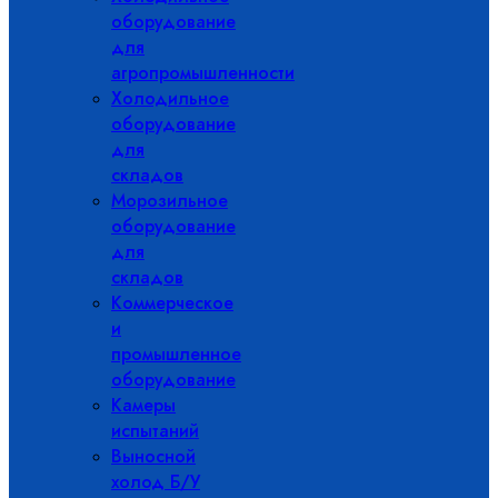
оборудование
для
агропромышленности
Холодильное
оборудование
для
складов
Морозильное
оборудование
для
складов
Коммерческое
и
промышленное
оборудование
Камеры
испытаний
Выносной
холод Б/У