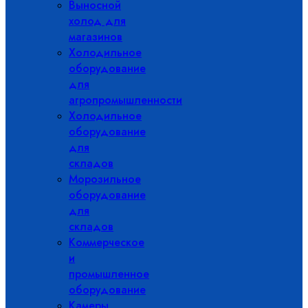
Выносной
холод для
магазинов
Холодильное
оборудование
для
агропромышленности
Холодильное
оборудование
для
складов
Морозильное
оборудование
для
складов
Коммерческое
и
промышленное
оборудование
Камеры