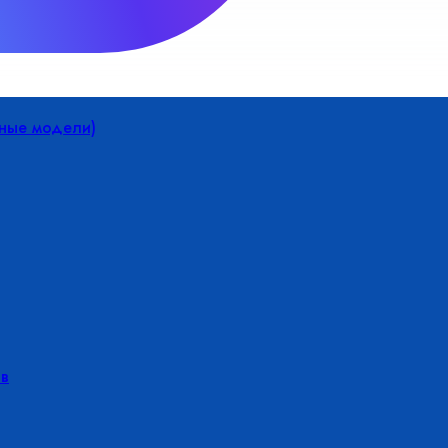
йные модели)
в