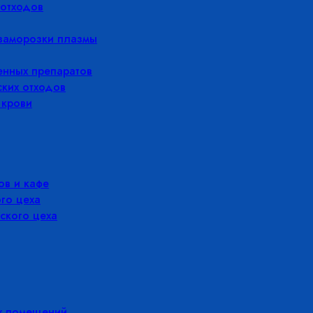
отходов
заморозки плазмы
енных препаратов
ких отходов
 крови
в и кафе
го цеха
ского цеха
х помещений