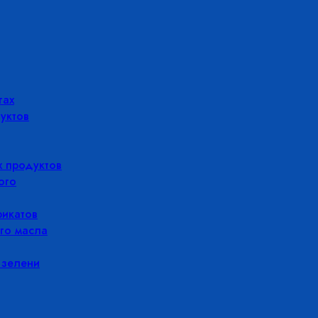
гах
уктов
 продуктов
ого
икатов
го масла
 зелени