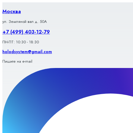
Перейти
к
Москва
содержимому
ул. Земляной вал д. 50А
+7 (499) 403-12-79
ПН-ПТ: 10:30 - 18:30
holodsystem@gmail.com
Пишите на e-mail