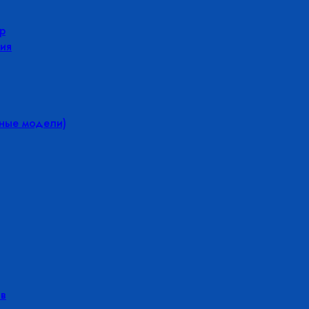
р
ия
йные модели)
в