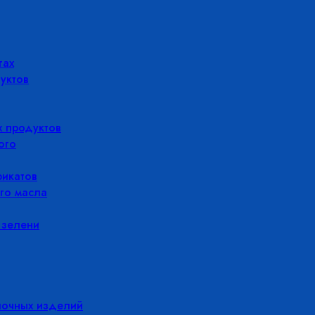
гах
уктов
 продуктов
ого
икатов
го масла
 зелени
лочных изделий