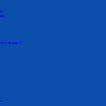
р
ия
йные модели)
в