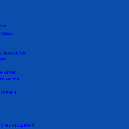
гах
уктов
 продуктов
ого
икатов
го масла
 зелени
лочных изделий