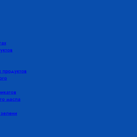
гах
уктов
 продуктов
ого
икатов
го масла
 зелени