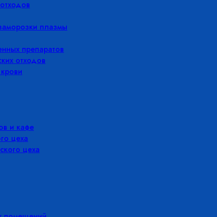
отходов
заморозки плазмы
енных препаратов
ких отходов
 крови
в и кафе
го цеха
ского цеха
х помещений