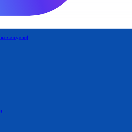
йные модели)
в