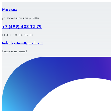
Перейти
к
Москва
содержимому
ул. Земляной вал д. 50А
+7 (499) 403-12-79
ПН-ПТ: 10:30 - 18:30
holodsystem@gmail.com
Пишите на e-mail