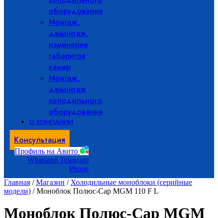
оборудования
Монтаж,
демонтаж,
изменение
габаритов
камер
Монтаж,
демонтаж
холодильного
оборудования
О КОМПАНИИ
Консультация
Профиль на Авито
Whatsapp
Telegram
Phone
Главная
/
Магазин
/
Холодильные моноблоки (серийные
модели)
/ Моноблок Полюс-Сар MGM 110 F L
Моноблок Полюс-Сар MGM