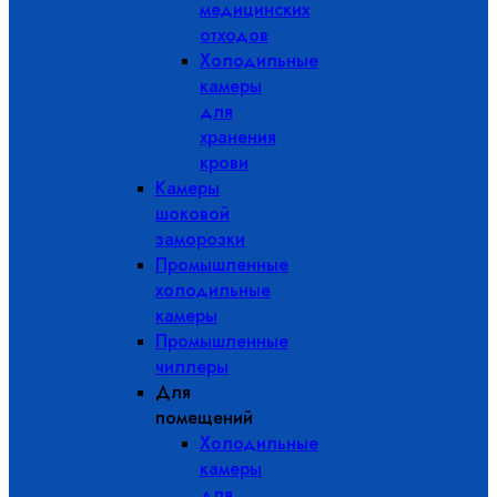
медицинских
отходов
Холодильные
камеры
для
хранения
крови
Камеры
шоковой
заморозки
Промышленные
холодильные
камеры
Промышленные
чиллеры
Для
помещений
Холодильные
камеры
для