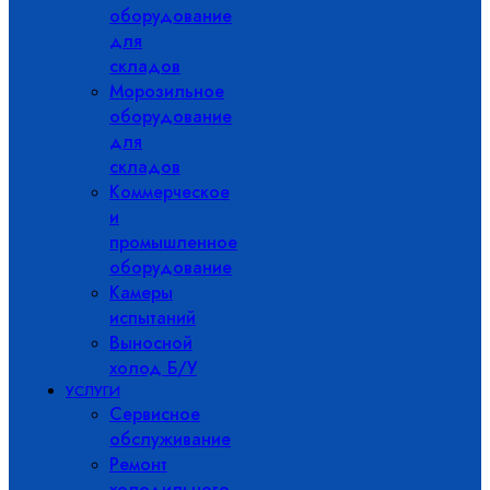
оборудование
для
складов
Морозильное
оборудование
для
складов
Коммерческое
и
промышленное
оборудование
Камеры
испытаний
Выносной
холод Б/У
УСЛУГИ
Сервисное
обслуживание
Ремонт
холодильного