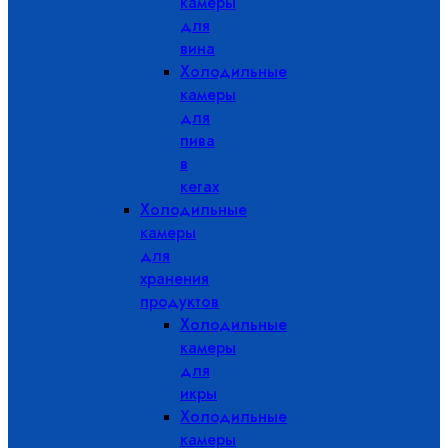
камеры
для
вина
Холодильные
камеры
для
пива
в
кегах
Холодильные
камеры
для
хранения
продуктов
Холодильные
камеры
для
икры
Холодильные
камеры