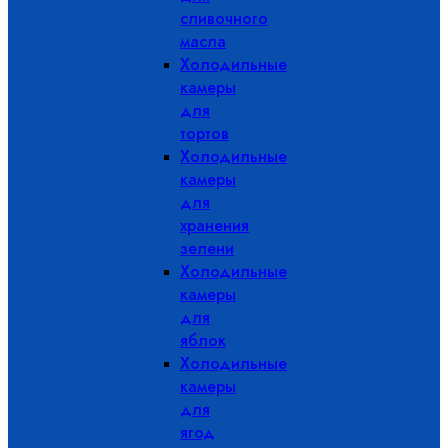
сливочного
масла
Холодильные
камеры
для
тортов
Холодильные
камеры
для
хранения
зелени
Холодильные
камеры
для
яблок
Холодильные
камеры
для
ягод