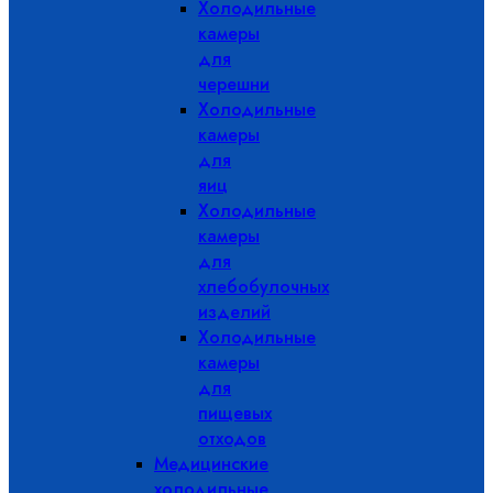
Холодильные
камеры
для
черешни
Холодильные
камеры
для
яиц
Холодильные
камеры
для
хлебобулочных
изделий
Холодильные
камеры
для
пищевых
отходов
Медицинские
холодильные