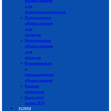
оборудование
для
агропромышленности
Холодильное
оборудование
для
складов
Морозильное
оборудование
для
складов
Коммерческое
и
промышленное
оборудование
Камеры
испытаний
Выносной
холод Б/У
УСЛУГИ