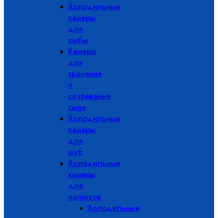
Холодильные
камеры
для
рыбы
Камеры
для
хранения
и
созревания
сыра
Холодильные
камеры
для
шуб
Холодильные
камеры
для
напитков
Холодильные