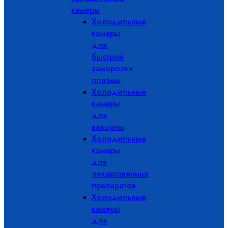
камеры
Холодильные
камеры
для
быстрой
заморозки
плазмы
Холодильные
камеры
для
вакцины
Холодильные
камеры
для
лекарственных
препаратов
Холодильные
камеры
для