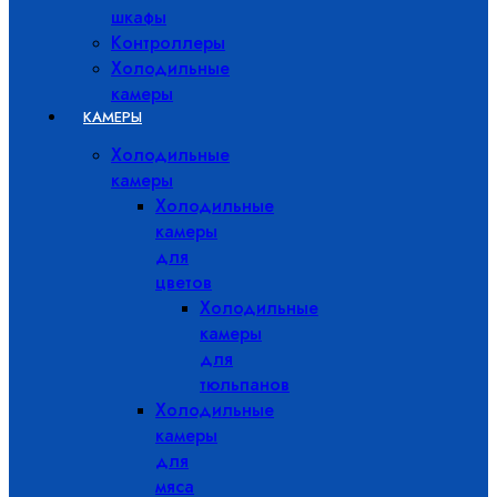
шкафы
Контроллеры
Холодильные
камеры
КАМЕРЫ
Холодильные
камеры
Холодильные
камеры
для
цветов
Холодильные
камеры
для
тюльпанов
Холодильные
камеры
для
мяса