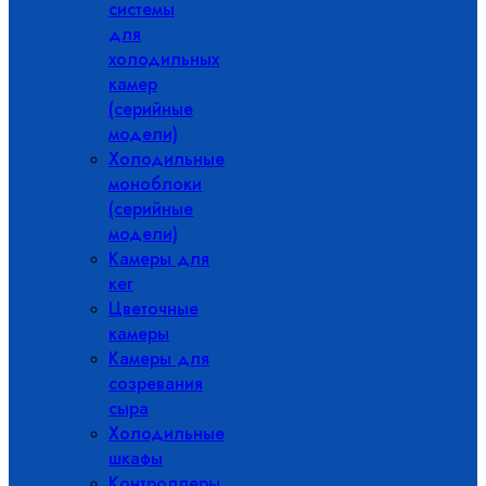
системы
для
холодильных
камер
(серийные
модели)
Холодильные
моноблоки
(серийные
модели)
Камеры для
кег
Цветочные
камеры
Камеры для
созревания
сыра
Холодильные
шкафы
Контроллеры