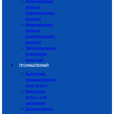
Холодильные
склады
(строительство,
монтаж)
Морозильные
склады
(строительство,
монтаж)
Теплоизоляция
(утепление
складов)
ПРОМЫШЛЕННЫЙ
Выносной,
промышленный,
агро-холод
Выносной
холод для
магазинов
Холодильное