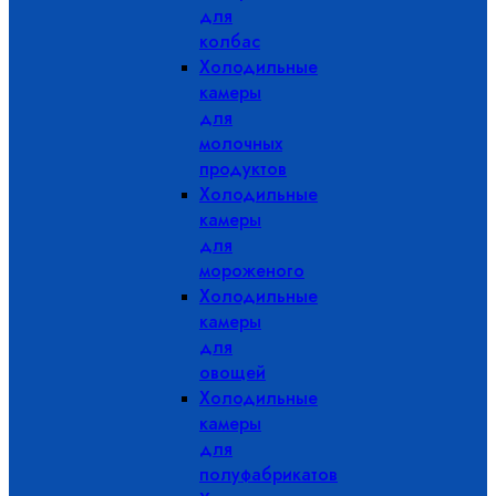
для
колбас
Холодильные
камеры
для
молочных
продуктов
Холодильные
камеры
для
мороженого
Холодильные
камеры
для
овощей
Холодильные
камеры
для
полуфабрикатов