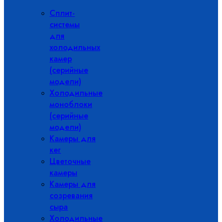
Сплит-
системы
для
холодильных
камер
(серийные
модели)
Холодильные
моноблоки
(серийные
модели)
Камеры для
кег
Цветочные
камеры
Камеры для
созревания
сыра
Холодильные