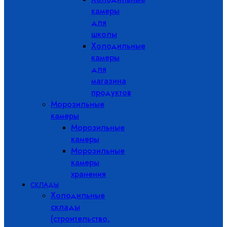
камеры
для
школы
Холодильные
камеры
для
магазина
продуктов
Морозильные
камеры
Морозильные
камеры
Морозильные
камеры
хранения
СКЛАДЫ
Холодильные
склады
(строительство,