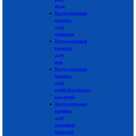
ягод
Холодильные
камеры
для
черешни
Холодильные
камеры
для
яиц
Холодильные
камеры
для
хлебобулочных
изделий
Холодильные
камеры
для
пищевых
отходов