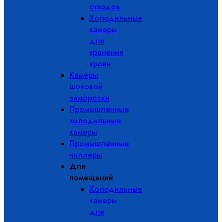
отходов
Холодильные
камеры
для
хранения
крови
Камеры
шоковой
заморозки
Промышленные
холодильные
камеры
Промышленные
чиллеры
Для
помещений
Холодильные
камеры
для