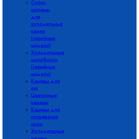
Сплит-
системы
для
холодильных
камер
(серийные
модели)
Холодильные
моноблоки
(серийные
модели)
Камеры для
кег
Цветочные
камеры
Камеры для
созревания
сыра
Холодильные
шкафы