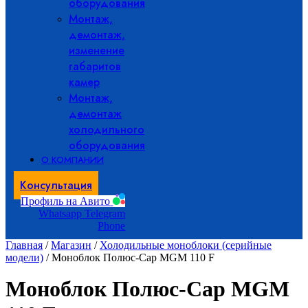
оборудования
Монтаж,
демонтаж,
изменение
габаритов
камер
Монтаж,
демонтаж
холодильного
оборудования
О КОМПАНИИ
Консультация
Профиль на Авито
Whatsapp
Telegram
Phone
Главная
/
Магазин
/
Холодильные моноблоки (серийные
модели)
/ Моноблок Полюс-Сар MGM 110 F
Моноблок Полюс-Сар MGM