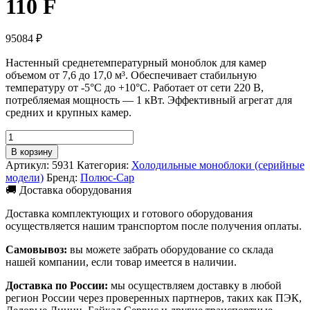
110 F
95084
₽
Настенный среднетемпературный моноблок для камер
объемом от 7,6 до 17,0 м³. Обеспечивает стабильную
температуру от -5°C до +10°C. Работает от сети 220 В,
потребляемая мощность — 1 кВт. Эффективный агрегат для
средних и крупных камер.
Количество
товара
В корзину
Моноблок
Артикул:
5931
Категория:
Холодильные моноблоки (серийные
Полюс-
модели)
Бренд:
Полюс-Сар
Сар
🚚 Доставка оборудования
MGM
110
Доставка комплектующих и готового оборудования
F
осуществляется нашим транспортом после получения оплаты.
Самовывоз:
вы можете забрать оборудование со склада
нашей компании, если товар имеется в наличии.
Доставка по России:
мы осуществляем доставку в любой
регион России через проверенных партнеров, таких как ПЭК,