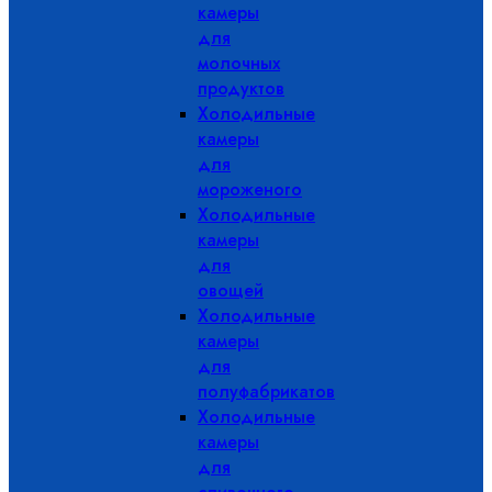
камеры
для
молочных
продуктов
Холодильные
камеры
для
мороженого
Холодильные
камеры
для
овощей
Холодильные
камеры
для
полуфабрикатов
Холодильные
камеры
для