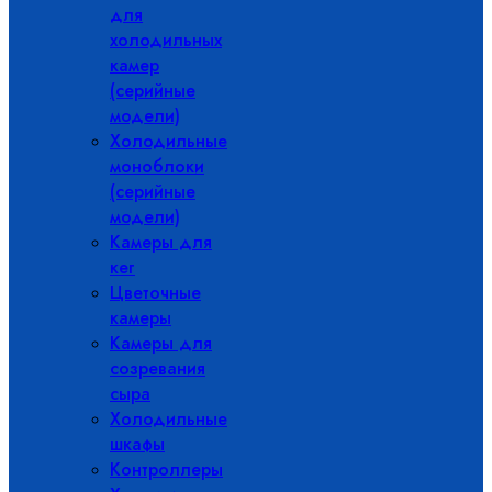
для
холодильных
камер
(серийные
модели)
Холодильные
моноблоки
(серийные
модели)
Камеры для
кег
Цветочные
камеры
Камеры для
созревания
сыра
Холодильные
шкафы
Контроллеры