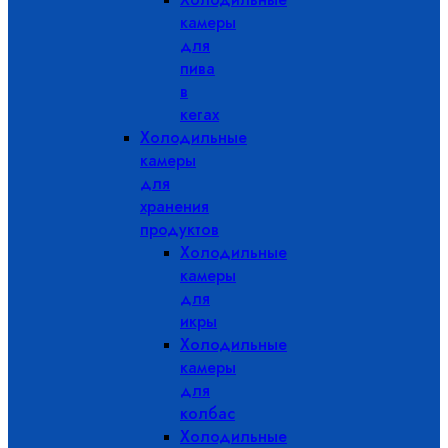
камеры
для
пива
в
кегах
Холодильные
камеры
для
хранения
продуктов
Холодильные
камеры
для
икры
Холодильные
камеры
для
колбас
Холодильные