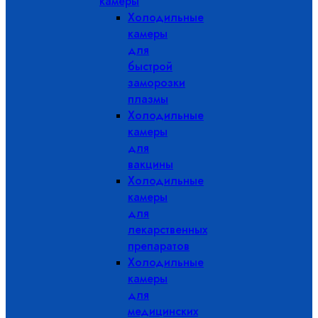
камеры
Холодильные
камеры
для
быстрой
заморозки
плазмы
Холодильные
камеры
для
вакцины
Холодильные
камеры
для
лекарственных
препаратов
Холодильные
камеры
для
медицинских