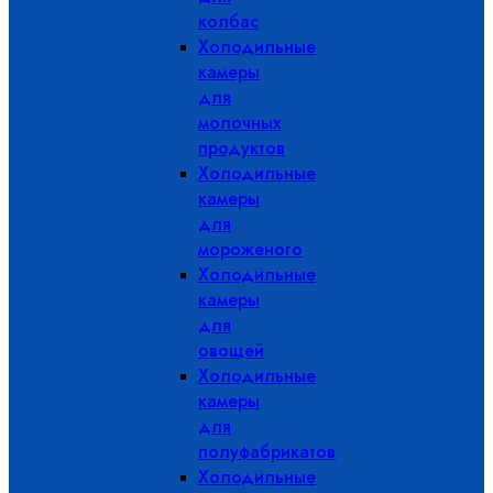
колбас
Холодильные
камеры
для
молочных
продуктов
Холодильные
камеры
для
мороженого
Холодильные
камеры
для
овощей
Холодильные
камеры
для
полуфабрикатов
Холодильные