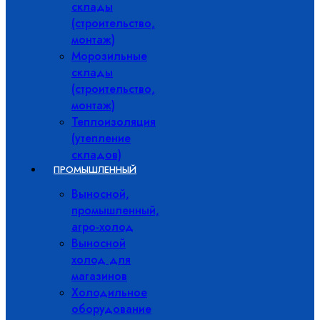
склады
(строительство,
монтаж)
Морозильные
склады
(строительство,
монтаж)
Теплоизоляция
(утепление
складов)
ПРОМЫШЛЕННЫЙ
Выносной,
промышленный,
агро-холод
Выносной
холод для
магазинов
Холодильное
оборудование