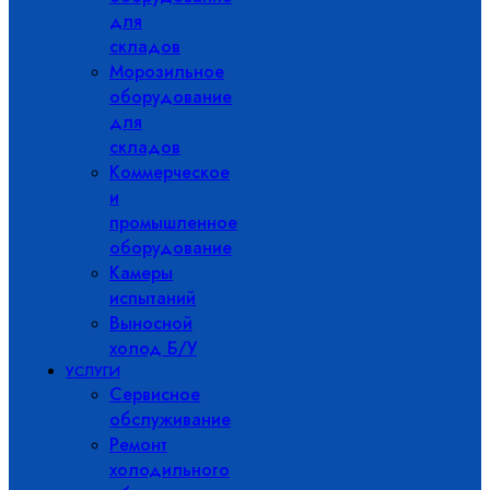
для
складов
Морозильное
оборудование
для
складов
Коммерческое
и
промышленное
оборудование
Камеры
испытаний
Выносной
холод Б/У
УСЛУГИ
Сервисное
обслуживание
Ремонт
холодильного