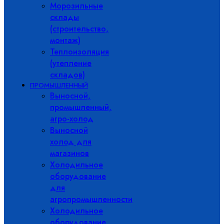
Морозильные
склады
(строительство,
монтаж)
Теплоизоляция
(утепление
складов)
ПРОМЫШЛЕННЫЙ
Выносной,
промышленный,
агро-холод
Выносной
холод для
магазинов
Холодильное
оборудование
для
агропромышленности
Холодильное
оборудование