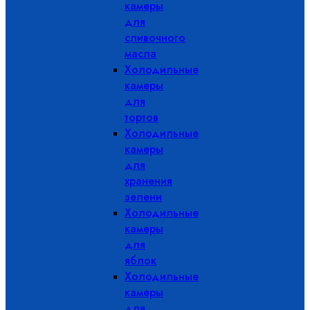
камеры
для
сливочного
масла
Холодильные
камеры
для
тортов
Холодильные
камеры
для
хранения
зелени
Холодильные
камеры
для
яблок
Холодильные
камеры
для