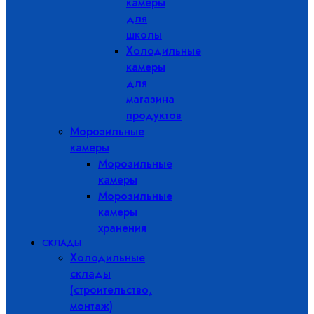
камеры
для
школы
Холодильные
камеры
для
магазина
продуктов
Морозильные
камеры
Морозильные
камеры
Морозильные
камеры
хранения
СКЛАДЫ
Холодильные
склады
(строительство,
монтаж)