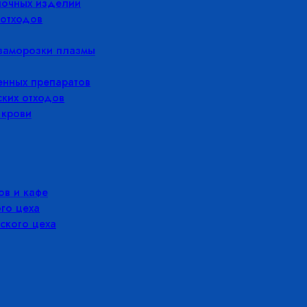
лочных изделий
отходов
заморозки плазмы
енных препаратов
ких отходов
 крови
в и кафе
го цеха
ского цеха