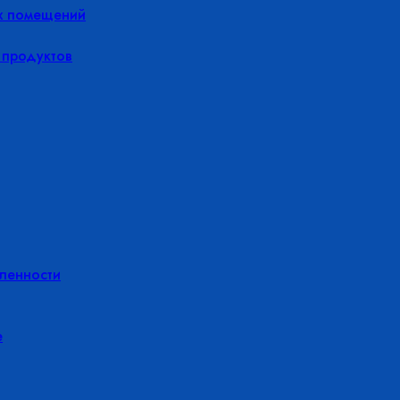
х помещений
 продуктов
ленности
е