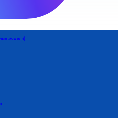
йные модели)
в