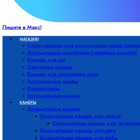
Пишите в Макс!
МАГАЗИН
Сплит-системы для холодильных камер (сери
Холодильные моноблоки (серийные модели)
Камеры для кег
Цветочные камеры
Камеры для созревания сыра
Холодильные шкафы
Контроллеры
Холодильные камеры
КАМЕРЫ
Холодильные камеры
Холодильные камеры для цветов
Холодильные камеры для тюльпано
Холодильные камеры для мяса
Холодильные камеры для рыбы