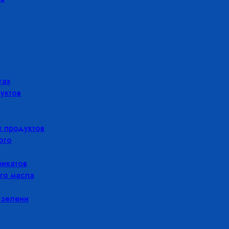
гах
уктов
 продуктов
ого
икатов
го масла
 зелени