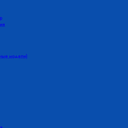
р
ия
йные модели)
в