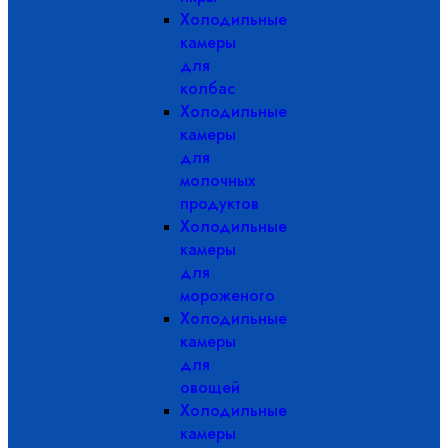
Холодильные
камеры
для
колбас
Холодильные
камеры
для
молочных
продуктов
Холодильные
камеры
для
мороженого
Холодильные
камеры
для
овощей
Холодильные
камеры