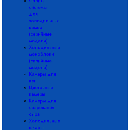
Сплит-
системы
для
холодильных
камер
(серийные
модели)
Холодильные
моноблоки
(серийные
модели)
Камеры для
кег
Цветочные
камеры
Камеры для
созревания
сыра
Холодильные
шкафы