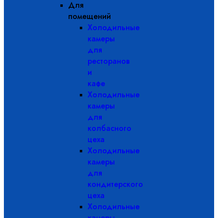
Для
помещений
Холодильные
камеры
для
ресторанов
и
кафе
Холодильные
камеры
для
колбасного
цеха
Холодильные
камеры
для
кондитерского
цеха
Холодильные
камеры