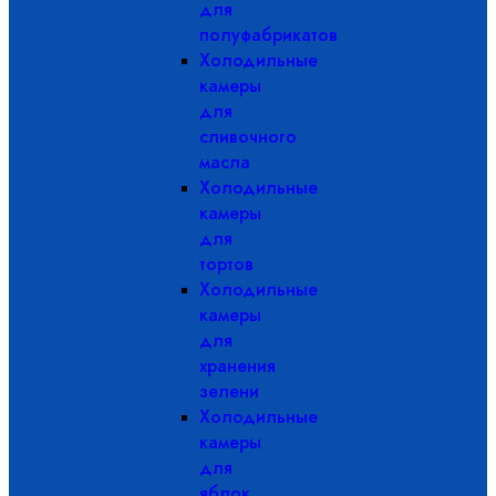
для
полуфабрикатов
Холодильные
камеры
для
сливочного
масла
Холодильные
камеры
для
тортов
Холодильные
камеры
для
хранения
зелени
Холодильные
камеры
для
яблок