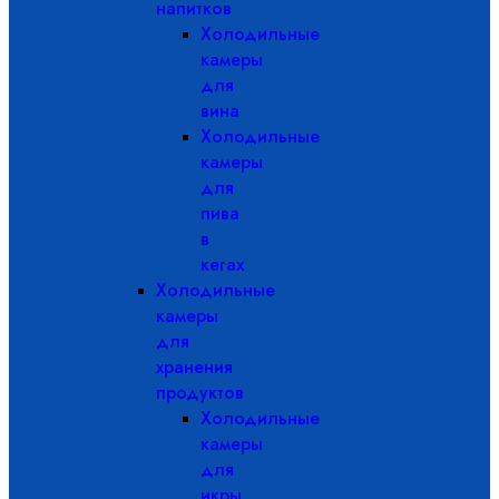
напитков
Холодильные
камеры
для
вина
Холодильные
камеры
для
пива
в
кегах
Холодильные
камеры
для
хранения
продуктов
Холодильные
камеры
для
икры