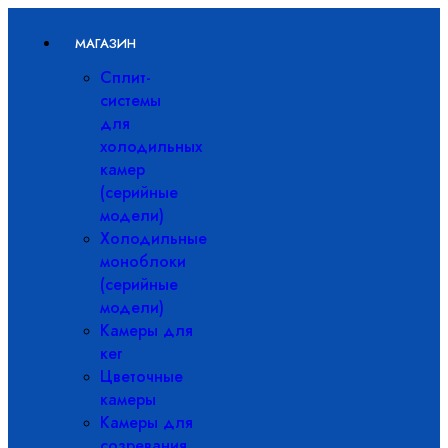
МАГАЗИН
Сплит-
системы
для
холодильных
камер
(серийные
модели)
Холодильные
моноблоки
(серийные
модели)
Камеры для
кег
Цветочные
камеры
Камеры для
созревания