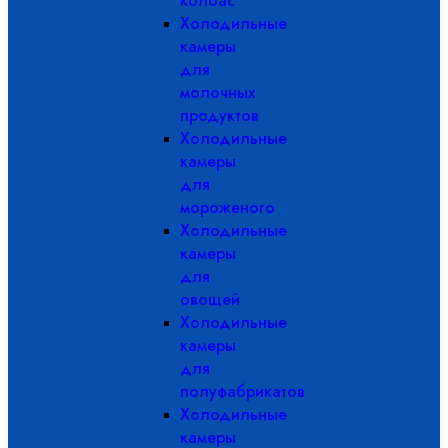
колбас
Холодильные
камеры
для
молочных
продуктов
Холодильные
камеры
для
мороженого
Холодильные
камеры
для
овощей
Холодильные
камеры
для
полуфабрикатов
Холодильные
камеры