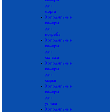
для
морга
Холодильные
камеры
для
погреба
Холодильные
камеры
для
склада
Холодильные
камеры
для
сырья
Холодильные
камеры
для
улицы
Холодильные