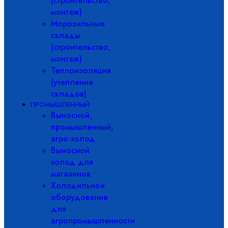
(строительство,
монтаж)
Морозильные
склады
(строительство,
монтаж)
Теплоизоляция
(утепление
складов)
ПРОМЫШЛЕННЫЙ
Выносной,
промышленный,
агро-холод
Выносной
холод для
магазинов
Холодильное
оборудование
для
агропромышленности