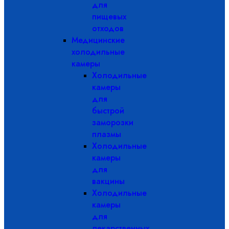
для
пищевых
отходов
Медицинские
холодильные
камеры
Холодильные
камеры
для
быстрой
заморозки
плазмы
Холодильные
камеры
для
вакцины
Холодильные
камеры
для
лекарственных