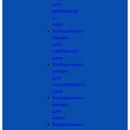
для
ресторанов
и
кафе
Холодильные
камеры
для
колбасного
цеха
Холодильные
камеры
для
кондитерского
цеха
Холодильные
камеры
для
морга
Холодильные