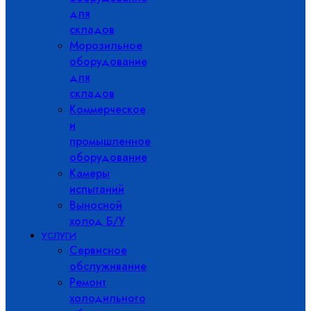
для
складов
Морозильное
оборудование
для
складов
Коммерческое
и
промышленное
оборудование
Камеры
испытаний
Выносной
холод Б/У
УСЛУГИ
Сервисное
обслуживание
Ремонт
холодильного