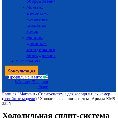
оборудования
Монтаж,
демонтаж,
изменение
габаритов
камер
Монтаж,
демонтаж
холодильного
оборудования
О КОМПАНИИ
Консультация
Профиль на Авито
Whatsapp
Telegram
Phone
Главная
/
Магазин
/
Сплит-системы для холодильных камер
(серийные модели)
/ Холодильная сплит-система Ариада КMS
335N
Холодильная сплит-система