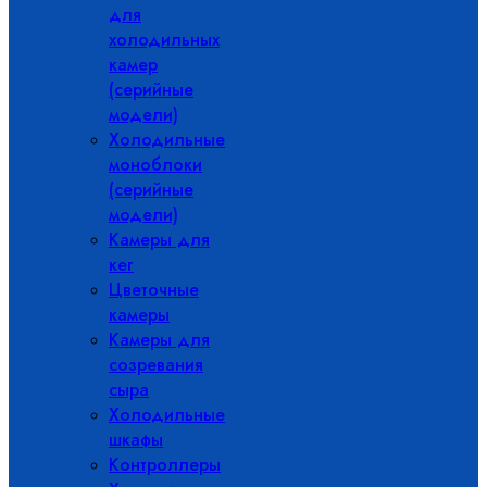
для
холодильных
камер
(серийные
модели)
Холодильные
моноблоки
(серийные
модели)
Камеры для
кег
Цветочные
камеры
Камеры для
созревания
сыра
Холодильные
шкафы
Контроллеры