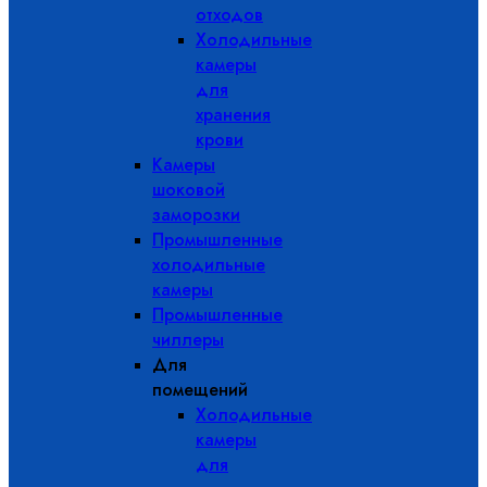
отходов
Холодильные
камеры
для
хранения
крови
Камеры
шоковой
заморозки
Промышленные
холодильные
камеры
Промышленные
чиллеры
Для
помещений
Холодильные
камеры
для