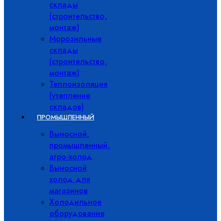
склады
(строительство,
монтаж)
Морозильные
склады
(строительство,
монтаж)
Теплоизоляция
(утепление
складов)
ПРОМЫШЛЕННЫЙ
Выносной,
промышленный,
агро-холод
Выносной
холод для
магазинов
Холодильное
оборудование