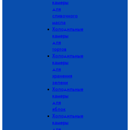
камеры
для
сливочного
масла
Холодильные
камеры
для
тортов
Холодильные
камеры
для
хранения
зелени
Холодильные
камеры
для
яблок
Холодильные
камеры
для