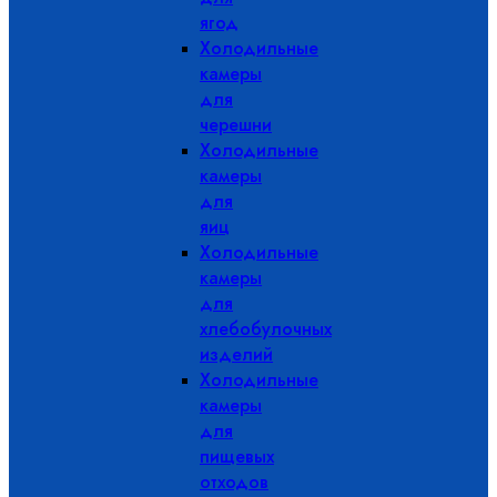
ягод
Холодильные
камеры
для
черешни
Холодильные
камеры
для
яиц
Холодильные
камеры
для
хлебобулочных
изделий
Холодильные
камеры
для
пищевых
отходов