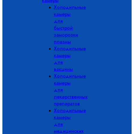
камеры
Холодильные
камеры
для
быстрой
заморозки
плазмы
Холодильные
камеры
для
вакцины
Холодильные
камеры
для
лекарственных
препаратов
Холодильные
камеры
для
медицинских