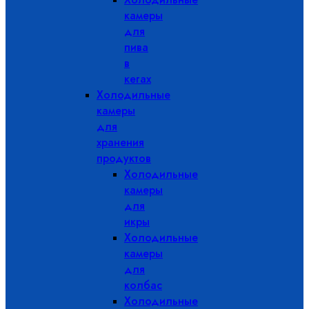
камеры
для
пива
в
кегах
Холодильные
камеры
для
хранения
продуктов
Холодильные
камеры
для
икры
Холодильные
камеры
для
колбас
Холодильные