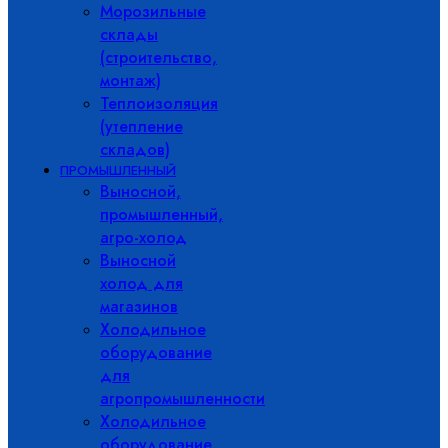
Морозильные
склады
(строительство,
монтаж)
Теплоизоляция
(утепление
складов)
ПРОМЫШЛЕННЫЙ
Выносной,
промышленный,
агро-холод
Выносной
холод для
магазинов
Холодильное
оборудование
для
агропромышленности
Холодильное
оборудование