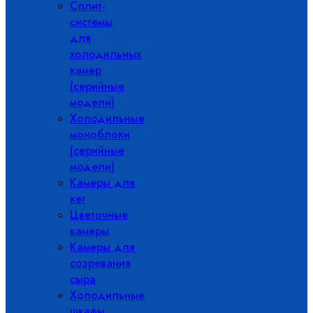
Сплит-
системы
для
холодильных
камер
(серийные
модели)
Холодильные
моноблоки
(серийные
модели)
Камеры для
кег
Цветочные
камеры
Камеры для
созревания
сыра
Холодильные
шкафы