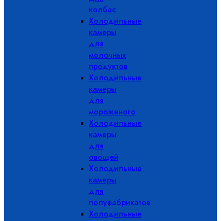
колбас
Холодильные
камеры
для
молочных
продуктов
Холодильные
камеры
для
мороженого
Холодильные
камеры
для
овощей
Холодильные
камеры
для
полуфабрикатов
Холодильные