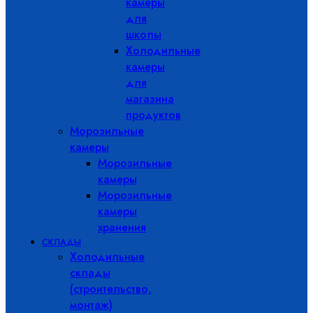
камеры
для
школы
Холодильные
камеры
для
магазина
продуктов
Морозильные
камеры
Морозильные
камеры
Морозильные
камеры
хранения
СКЛАДЫ
Холодильные
склады
(строительство,
монтаж)