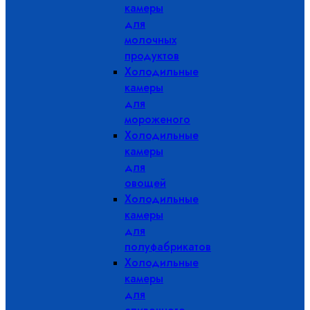
камеры
для
молочных
продуктов
Холодильные
камеры
для
мороженого
Холодильные
камеры
для
овощей
Холодильные
камеры
для
полуфабрикатов
Холодильные
камеры
для