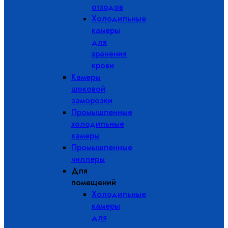
отходов
Холодильные
камеры
для
хранения
крови
Камеры
шоковой
заморозки
Промышленные
холодильные
камеры
Промышленные
чиллеры
Для
помещений
Холодильные
камеры
для