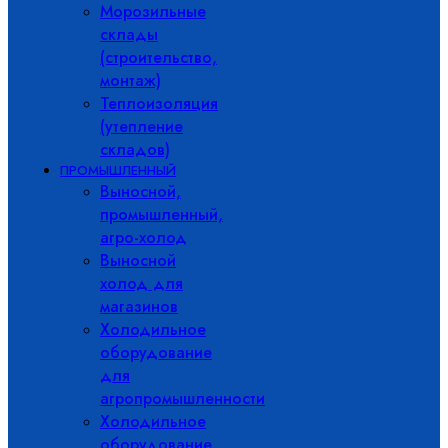
Морозильные
склады
(строительство,
монтаж)
Теплоизоляция
(утепление
складов)
ПРОМЫШЛЕННЫЙ
Выносной,
промышленный,
агро-холод
Выносной
холод для
магазинов
Холодильное
оборудование
для
агропромышленности
Холодильное
оборудование