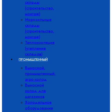
склады
(строительство,
монтаж)
Морозильные
склады
(строительство,
монтаж)
Теплоизоляция
(утепление
складов)
ПРОМЫШЛЕННЫЙ
Выносной,
промышленный,
агро-холод
Выносной
холод для
магазинов
Холодильное
оборудование