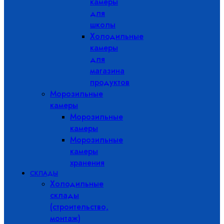
камеры
для
школы
Холодильные
камеры
для
магазина
продуктов
Морозильные
камеры
Морозильные
камеры
Морозильные
камеры
хранения
СКЛАДЫ
Холодильные
склады
(строительство,
монтаж)