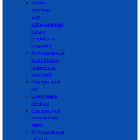
Сплит-
системы
для
холодильных
камер
(серийные
модели)
Холодильные
моноблоки
(серийные
модели)
Камеры для
кег
Цветочные
камеры
Камеры для
созревания
сыра
Холодильные
шкафы