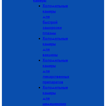
камеры
Холодильные
камеры
для
быстрой
заморозки
плазмы
Холодильные
камеры
для
вакцины
Холодильные
камеры
для
лекарственных
препаратов
Холодильные
камеры
для
медицинских