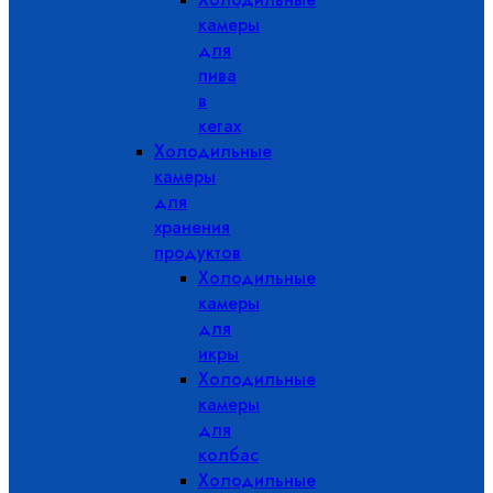
камеры
для
пива
в
кегах
Холодильные
камеры
для
хранения
продуктов
Холодильные
камеры
для
икры
Холодильные
камеры
для
колбас
Холодильные