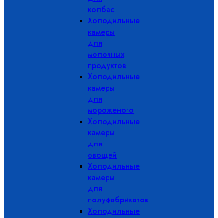
колбас
Холодильные
камеры
для
молочных
продуктов
Холодильные
камеры
для
мороженого
Холодильные
камеры
для
овощей
Холодильные
камеры
для
полуфабрикатов
Холодильные