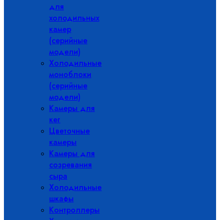
для
холодильных
камер
(серийные
модели)
Холодильные
моноблоки
(серийные
модели)
Камеры для
кег
Цветочные
камеры
Камеры для
созревания
сыра
Холодильные
шкафы
Контроллеры