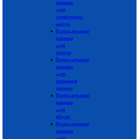
камеры
для
сливочного
масла
Холодильные
камеры
для
тортов
Холодильные
камеры
для
хранения
зелени
Холодильные
камеры
для
яблок
Холодильные
камеры
для