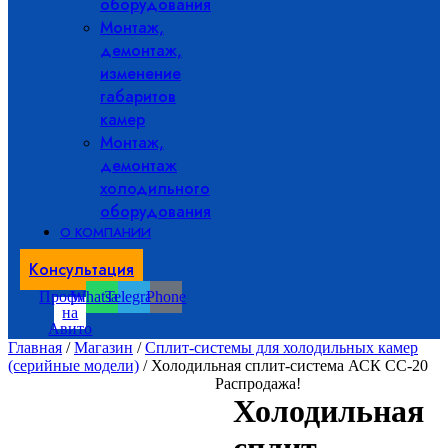
оборудования
Монтаж,
демонтаж,
изменение
габаритов
камер
Монтаж,
демонтаж
холодильного
оборудования
О КОМПАНИИ
Консультация
Профиль
Whatsapp
Telegram
Phone
на
Авито
Главная
/
Магазин
/
Сплит-системы для холодильных камер
(серийные модели)
/ Холодильная сплит-система АСК СС-20
Распродажа!
Холодильная