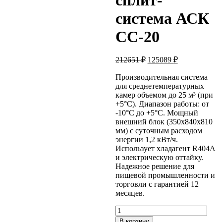
сплит-
система АСК
СС-20
Первоначальная
Текущая
212651
₽
125089
₽
цена
цена:
составляла
Производительная система
125089 ₽.
для среднетемпературных
212651 ₽.
камер объемом до 25 м³ (при
+5°C). Диапазон работы: от
-10°C до +5°C. Мощный
внешний блок (350x840x810
мм) с суточным расходом
энергии 1,2 кВт/ч.
Использует хладагент R404A
и электрическую оттайку.
Надежное решение для
пищевой промышленности и
торговли с гарантией 12
месяцев.
Количество
товара
В корзину