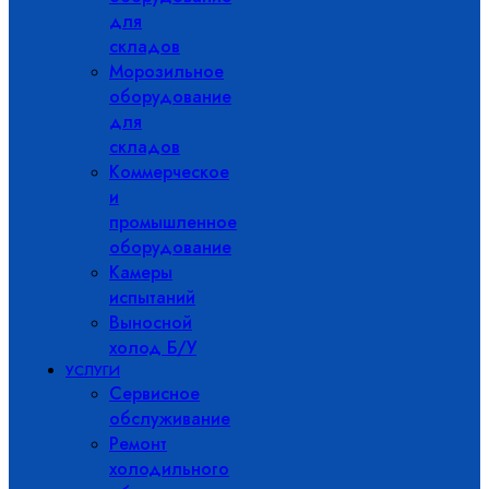
для
складов
Морозильное
оборудование
для
складов
Коммерческое
и
промышленное
оборудование
Камеры
испытаний
Выносной
холод Б/У
УСЛУГИ
Сервисное
обслуживание
Ремонт
холодильного