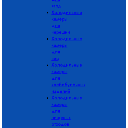
ягод
Холодильные
камеры
для
черешни
Холодильные
камеры
для
яиц
Холодильные
камеры
для
хлебобулочных
изделий
Холодильные
камеры
для
пищевых
отходов