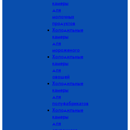
камеры
для
молочных
продуктов
Холодильные
камеры
для
мороженого
Холодильные
камеры
для
овощей
Холодильные
камеры
для
полуфабрикатов
Холодильные
камеры
для