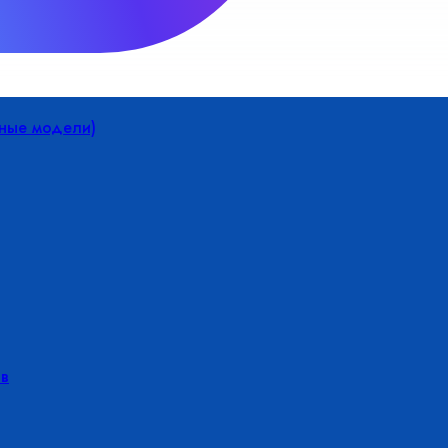
йные модели)
в