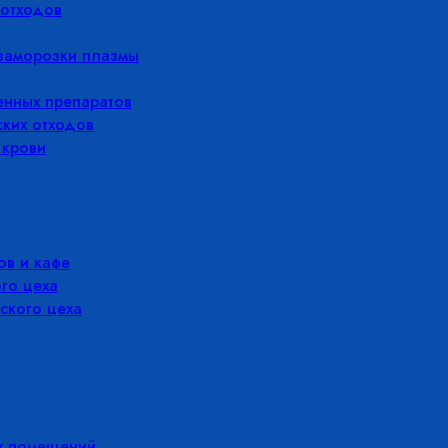
отходов
заморозки плазмы
енных препаратов
ких отходов
 крови
в и кафе
го цеха
ского цеха
х помещений