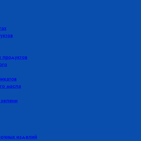
гах
уктов
 продуктов
ого
икатов
го масла
 зелени
лочных изделий