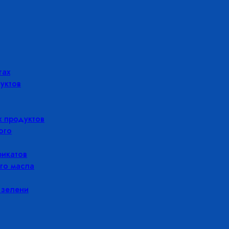
гах
уктов
 продуктов
ого
икатов
го масла
 зелени