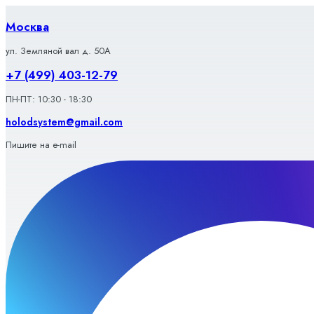
Перейти
к
Москва
содержимому
ул. Земляной вал д. 50А
+7 (499) 403-12-79
ПН-ПТ: 10:30 - 18:30
holodsystem@gmail.com
Пишите на e-mail