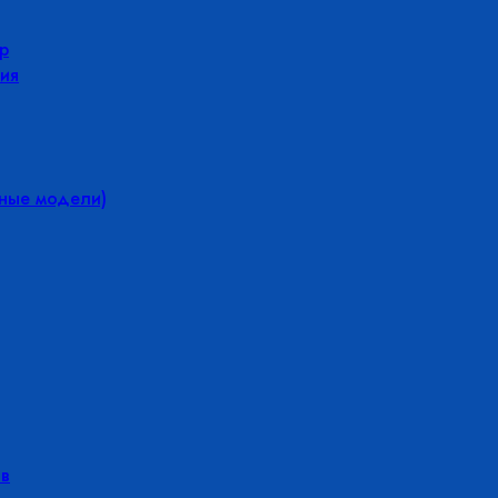
р
ия
йные модели)
в