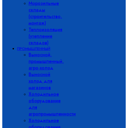
Морозильные
склады
(строительство,
монтаж)
Теплоизоляция
(утепление
складов)
ПРОМЫШЛЕННЫЙ
Выносной,
промышленный,
агро-холод
Выносной
холод для
магазинов
Холодильное
оборудование
для
агропромышленности
Холодильное
оборудование