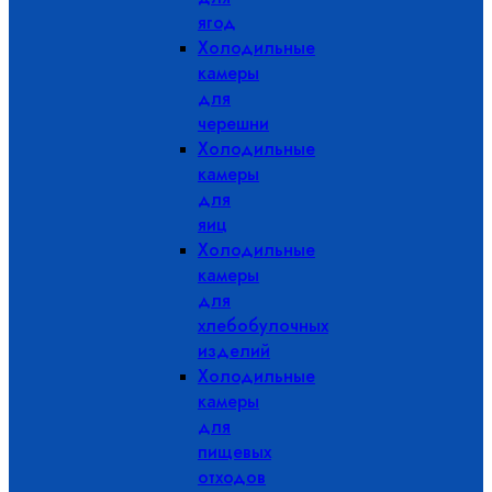
ягод
Холодильные
камеры
для
черешни
Холодильные
камеры
для
яиц
Холодильные
камеры
для
хлебобулочных
изделий
Холодильные
камеры
для
пищевых
отходов