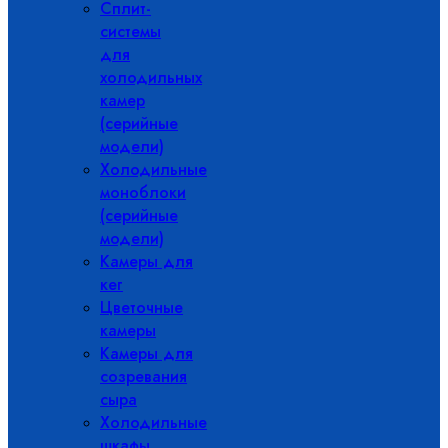
Сплит-
системы
для
холодильных
камер
(серийные
модели)
Холодильные
моноблоки
(серийные
модели)
Камеры для
кег
Цветочные
камеры
Камеры для
созревания
сыра
Холодильные
шкафы