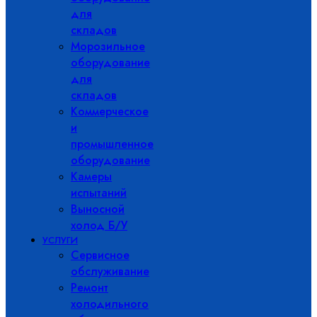
для
складов
Морозильное
оборудование
для
складов
Коммерческое
и
промышленное
оборудование
Камеры
испытаний
Выносной
холод Б/У
УСЛУГИ
Сервисное
обслуживание
Ремонт
холодильного