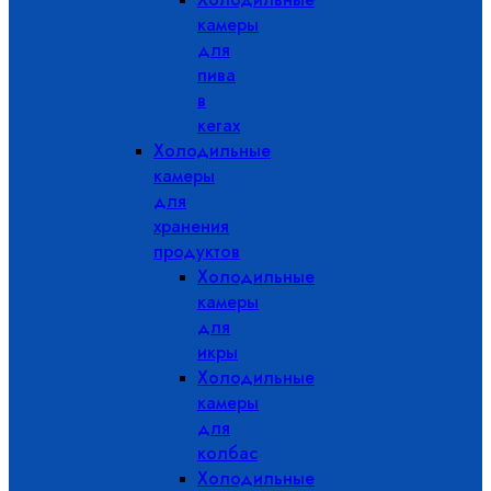
камеры
для
пива
в
кегах
Холодильные
камеры
для
хранения
продуктов
Холодильные
камеры
для
икры
Холодильные
камеры
для
колбас
Холодильные