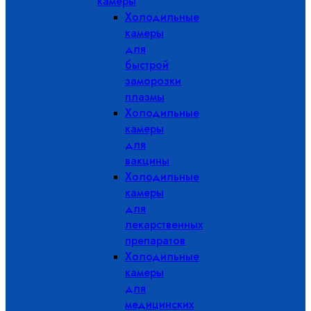
камеры
Холодильные
камеры
для
быстрой
заморозки
плазмы
Холодильные
камеры
для
вакцины
Холодильные
камеры
для
лекарственных
препаратов
Холодильные
камеры
для
медицинских