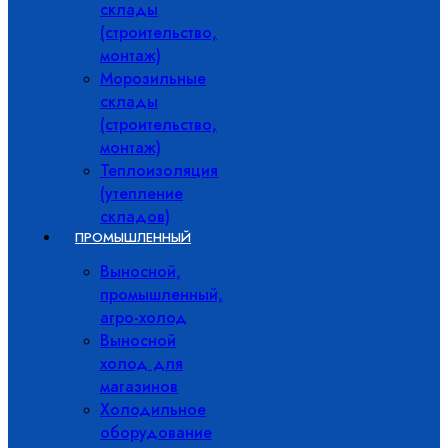
склады
(строительство,
монтаж)
Морозильные
склады
(строительство,
монтаж)
Теплоизоляция
(утепление
складов)
ПРОМЫШЛЕННЫЙ
Выносной,
промышленный,
агро-холод
Выносной
холод для
магазинов
Холодильное
оборудование