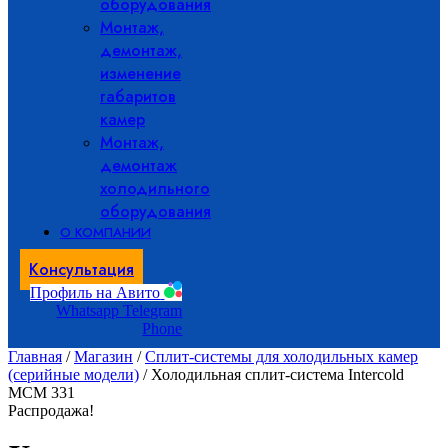
оборудования
Монтаж,
демонтаж,
изменение
габаритов
камер
Монтаж,
демонтаж
холодильного
оборудования
О КОМПАНИИ
Консультация
Профиль на Авито
Whatsapp
Telegram
Phone
Главная
/
Магазин
/
Сплит-системы для холодильных камер
(серийные модели)
/ Холодильная сплит-система Intercold
МСМ 331
Распродажа!