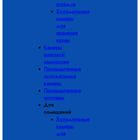
отходов
Холодильные
камеры
для
хранения
крови
Камеры
шоковой
заморозки
Промышленные
холодильные
камеры
Промышленные
чиллеры
Для
помещений
Холодильные
камеры
для