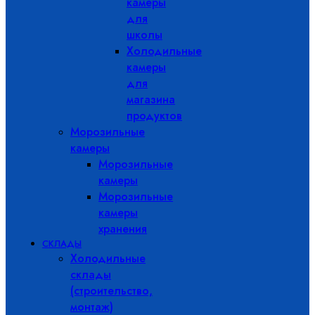
камеры
для
школы
Холодильные
камеры
для
магазина
продуктов
Морозильные
камеры
Морозильные
камеры
Морозильные
камеры
хранения
СКЛАДЫ
Холодильные
склады
(строительство,
монтаж)