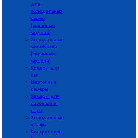
для
холодильных
камер
(серийные
модели)
Холодильные
моноблоки
(серийные
модели)
Камеры для
кег
Цветочные
камеры
Камеры для
созревания
сыра
Холодильные
шкафы
Контроллеры