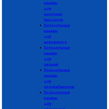
камеры
для
молочных
продуктов
Холодильные
камеры
для
мороженого
Холодильные
камеры
для
овощей
Холодильные
камеры
для
полуфабрикатов
Холодильные
камеры
для