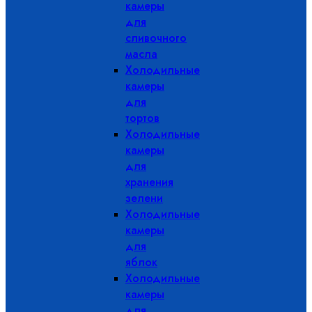
камеры
для
сливочного
масла
Холодильные
камеры
для
тортов
Холодильные
камеры
для
хранения
зелени
Холодильные
камеры
для
яблок
Холодильные
камеры
для