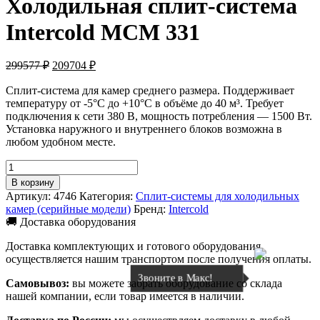
Холодильная сплит-система
Intercold МСМ 331
Первоначальная
Текущая
299577
₽
209704
₽
цена
цена:
составляла
Сплит-система для камер среднего размера. Поддерживает
209704 ₽.
температуру от -5°C до +10°C в объёме до 40 м³. Требует
299577 ₽.
подключения к сети 380 В, мощность потребления — 1500 Вт.
Установка наружного и внутреннего блоков возможна в
любом удобном месте.
Количество
товара
В корзину
Холодильная
Артикул:
4746
Категория:
Сплит-системы для холодильных
сплит-
камер (серийные модели)
Бренд:
Intercold
система
🚚 Доставка оборудования
Intercold
МСМ
Доставка комплектующих и готового оборудования
331
осуществляется нашим транспортом после получения оплаты.
Звоните в Макс!
Самовывоз:
вы можете забрать оборудование со склада
нашей компании, если товар имеется в наличии.