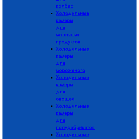
колбас
Холодильные
камеры
для
молочных
продуктов
Холодильные
камеры
для
мороженого
Холодильные
камеры
для
овощей
Холодильные
камеры
для
полуфабрикатов
Холодильные