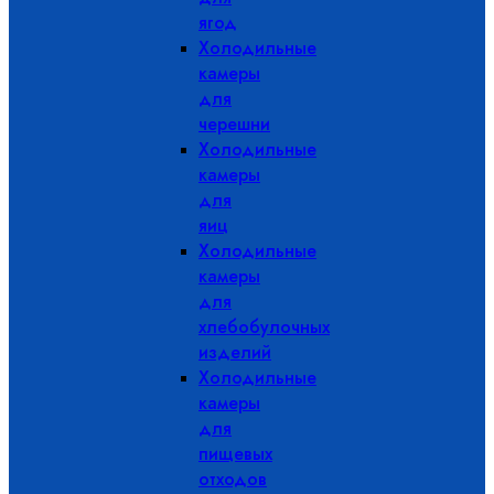
ягод
Холодильные
камеры
для
черешни
Холодильные
камеры
для
яиц
Холодильные
камеры
для
хлебобулочных
изделий
Холодильные
камеры
для
пищевых
отходов