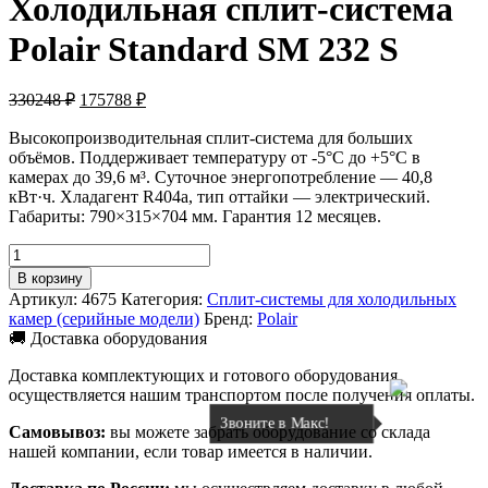
Холодильная сплит-система
Polair Standard SM 232 S
Первоначальная
Текущая
330248
₽
175788
₽
цена
цена:
составляла
Высокопроизводительная сплит-система для больших
175788 ₽.
объёмов. Поддерживает температуру от -5°C до +5°C в
330248 ₽.
камерах до 39,6 м³. Суточное энергопотребление — 40,8
кВт·ч. Хладагент R404a, тип оттайки — электрический.
Габариты: 790×315×704 мм. Гарантия 12 месяцев.
Количество
товара
В корзину
Холодильная
Артикул:
4675
Категория:
Сплит-системы для холодильных
сплит-
камер (серийные модели)
Бренд:
Polair
система
🚚 Доставка оборудования
Polair
Standard
Доставка комплектующих и готового оборудования
SM
осуществляется нашим транспортом после получения оплаты.
232
Звоните в Макс!
S
Самовывоз:
вы можете забрать оборудование со склада
нашей компании, если товар имеется в наличии.