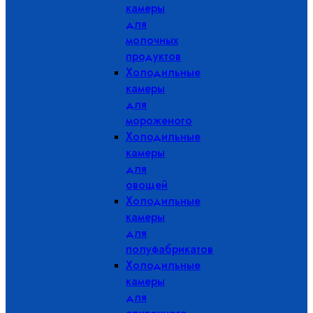
камеры
для
молочных
продуктов
Холодильные
камеры
для
мороженого
Холодильные
камеры
для
овощей
Холодильные
камеры
для
полуфабрикатов
Холодильные
камеры
для