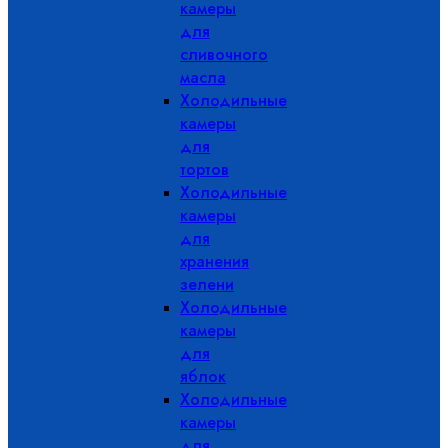
камеры
для
сливочного
масла
Холодильные
камеры
для
тортов
Холодильные
камеры
для
хранения
зелени
Холодильные
камеры
для
яблок
Холодильные
камеры
для