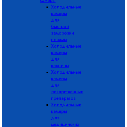
камеры
Холодильные
камеры
для
быстрой
заморозки
плазмы
Холодильные
камеры
для
вакцины
Холодильные
камеры
для
лекарственных
препаратов
Холодильные
камеры
для
медицинских