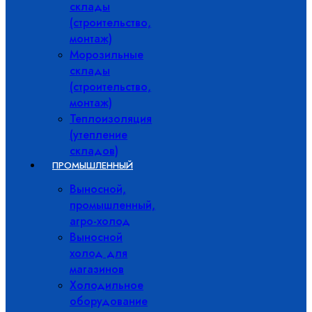
склады
(строительство,
монтаж)
Морозильные
склады
(строительство,
монтаж)
Теплоизоляция
(утепление
складов)
ПРОМЫШЛЕННЫЙ
Выносной,
промышленный,
агро-холод
Выносной
холод для
магазинов
Холодильное
оборудование