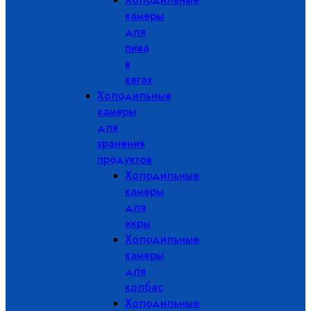
камеры
для
пива
в
кегах
Холодильные
камеры
для
хранения
продуктов
Холодильные
камеры
для
икры
Холодильные
камеры
для
колбас
Холодильные