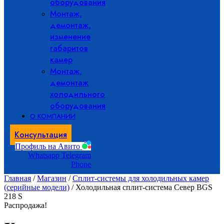
оборудования
Монтаж,
демонтаж,
изменение
габаритов
камер
Монтаж,
демонтаж
холодильного
оборудования
О КОМПАНИИ
Консультация
Профиль на Авито
Whatsapp
Telegram
Phone
Главная
/
Магазин
/
Сплит-системы для холодильных камер
(серийные модели)
/ Холодильная сплит-система Север BGS
218 S
Распродажа!