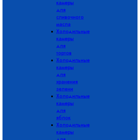
камеры
для
сливочного
масла
Холодильные
камеры
для
тортов
Холодильные
камеры
для
хранения
зелени
Холодильные
камеры
для
яблок
Холодильные
камеры
для