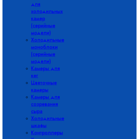
для
холодильных
камер
(серийные
модели)
Холодильные
моноблоки
(серийные
модели)
Камеры для
кег
Цветочные
камеры
Камеры для
созревания
сыра
Холодильные
шкафы
Контроллеры