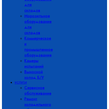
для
складов
Морозильное
оборудование
для
складов
Коммерческое
и
промышленное
оборудование
Камеры
испытаний
Выносной
холод Б/У
УСЛУГИ
Сервисное
обслуживание
Ремонт
холодильного