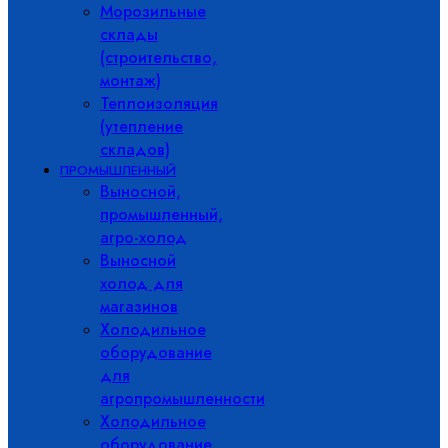
Морозильные
склады
(строительство,
монтаж)
Теплоизоляция
(утепление
складов)
ПРОМЫШЛЕННЫЙ
Выносной,
промышленный,
агро-холод
Выносной
холод для
магазинов
Холодильное
оборудование
для
агропромышленности
Холодильное
оборудование