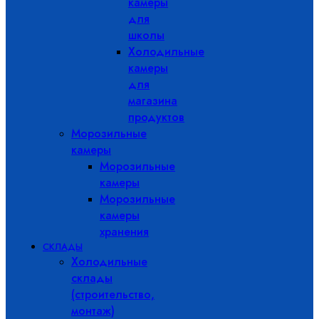
камеры
для
школы
Холодильные
камеры
для
магазина
продуктов
Морозильные
камеры
Морозильные
камеры
Морозильные
камеры
хранения
СКЛАДЫ
Холодильные
склады
(строительство,
монтаж)