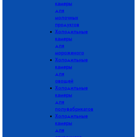
камеры
для
молочных
продуктов
Холодильные
камеры
для
мороженого
Холодильные
камеры
для
овощей
Холодильные
камеры
для
полуфабрикатов
Холодильные
камеры
для