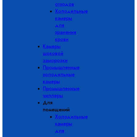
отходов
Холодильные
камеры
для
хранения
крови
Камеры
шоковой
заморозки
Промышленные
холодильные
камеры
Промышленные
чиллеры
Для
помещений
Холодильные
камеры
для