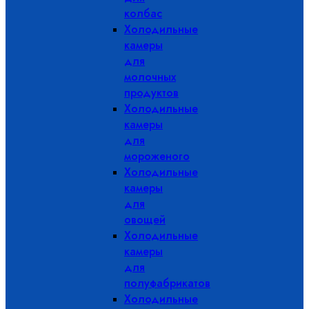
колбас
Холодильные
камеры
для
молочных
продуктов
Холодильные
камеры
для
мороженого
Холодильные
камеры
для
овощей
Холодильные
камеры
для
полуфабрикатов
Холодильные