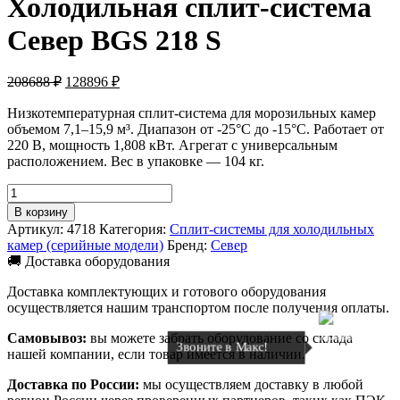
Холодильная сплит-система
Север BGS 218 S
Первоначальная
Текущая
208688
₽
128896
₽
цена
цена:
составляла
Низкотемпературная сплит-система для морозильных камер
128896 ₽.
объемом 7,1–15,9 м³. Диапазон от -25°C до -15°C. Работает от
208688 ₽.
220 В, мощность 1,808 кВт. Агрегат с универсальным
расположением. Вес в упаковке — 104 кг.
Количество
товара
В корзину
Холодильная
Артикул:
4718
Категория:
Сплит-системы для холодильных
сплит-
камер (серийные модели)
Бренд:
Север
система
🚚 Доставка оборудования
Север
BGS
Доставка комплектующих и готового оборудования
218
осуществляется нашим транспортом после получения оплаты.
S
Самовывоз:
вы можете забрать оборудование со склада
Звоните в Макс!
нашей компании, если товар имеется в наличии.
Доставка по России:
мы осуществляем доставку в любой