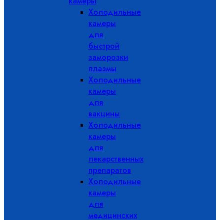
камеры
Холодильные
камеры
для
быстрой
заморозки
плазмы
Холодильные
камеры
для
вакцины
Холодильные
камеры
для
лекарственных
препаратов
Холодильные
камеры
для
медицинских