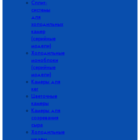
Сплит-
системы
для
холодильных
камер
(серийные
модели)
Холодильные
моноблоки
(серийные
модели)
Камеры для
кег
Цветочные
камеры
Камеры для
созревания
сыра
Холодильные
шкафы