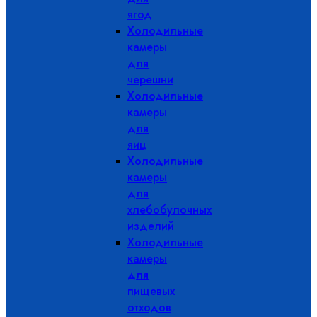
ягод
Холодильные
камеры
для
черешни
Холодильные
камеры
для
яиц
Холодильные
камеры
для
хлебобулочных
изделий
Холодильные
камеры
для
пищевых
отходов