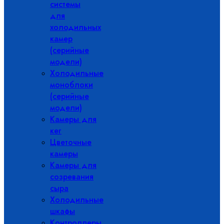
системы
для
холодильных
камер
(серийные
модели)
Холодильные
моноблоки
(серийные
модели)
Камеры для
кег
Цветочные
камеры
Камеры для
созревания
сыра
Холодильные
шкафы
Контроллеры