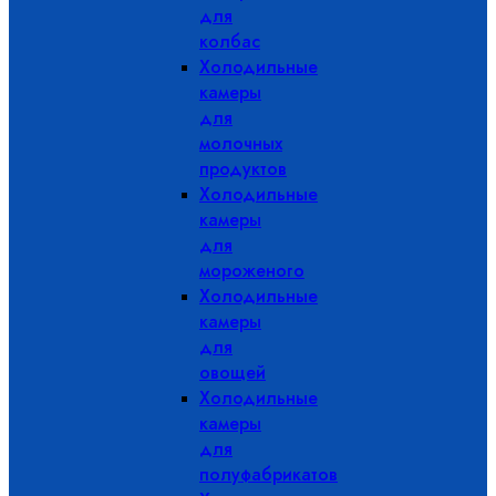
для
колбас
Холодильные
камеры
для
молочных
продуктов
Холодильные
камеры
для
мороженого
Холодильные
камеры
для
овощей
Холодильные
камеры
для
полуфабрикатов