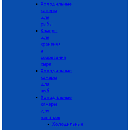
Холодильные
камеры
для
рыбы
Камеры
для
хранения
и
созревания
сыра
Холодильные
камеры
для
шуб
Холодильные
камеры
для
напитков
Холодильные