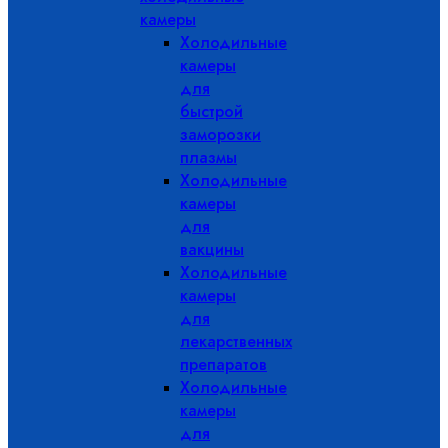
камеры
Холодильные
камеры
для
быстрой
заморозки
плазмы
Холодильные
камеры
для
вакцины
Холодильные
камеры
для
лекарственных
препаратов
Холодильные
камеры
для