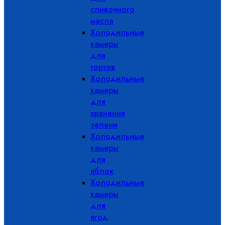
сливочного
масла
Холодильные
камеры
для
тортов
Холодильные
камеры
для
хранения
зелени
Холодильные
камеры
для
яблок
Холодильные
камеры
для
ягод