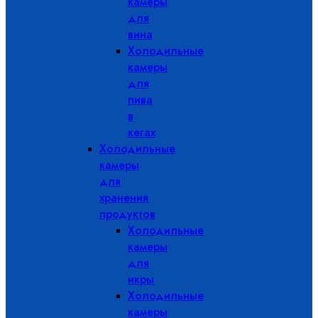
камеры
для
вина
Холодильные
камеры
для
пива
в
кегах
Холодильные
камеры
для
хранения
продуктов
Холодильные
камеры
для
икры
Холодильные
камеры