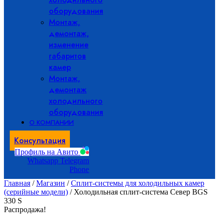
оборудования
Монтаж,
демонтаж,
изменение
габаритов
камер
Монтаж,
демонтаж
холодильного
оборудования
О КОМПАНИИ
Консультация
Профиль на Авито
Whatsapp
Telegram
Phone
Главная
/
Магазин
/
Сплит-системы для холодильных камер
(серийные модели)
/ Холодильная сплит-система Север BGS
330 S
Распродажа!