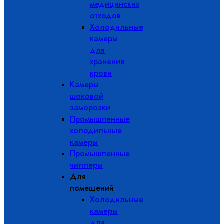
медицинских
отходов
Холодильные
камеры
для
хранения
крови
Камеры
шоковой
заморозки
Промышленные
холодильные
камеры
Промышленные
чиллеры
Для
помещений
Холодильные
камеры
для