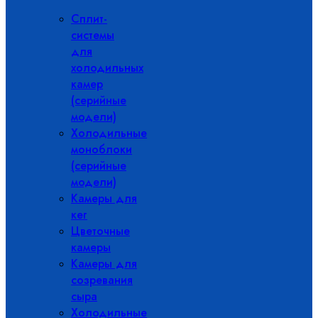
Сплит-
системы
для
холодильных
камер
(серийные
модели)
Холодильные
моноблоки
(серийные
модели)
Камеры для
кег
Цветочные
камеры
Камеры для
созревания
сыра
Холодильные