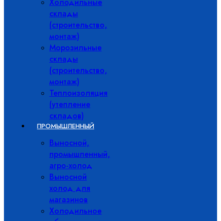
Холодильные
склады
(строительство,
монтаж)
Морозильные
склады
(строительство,
монтаж)
Теплоизоляция
(утепление
складов)
ПРОМЫШЛЕННЫЙ
Выносной,
промышленный,
агро-холод
Выносной
холод для
магазинов
Холодильное