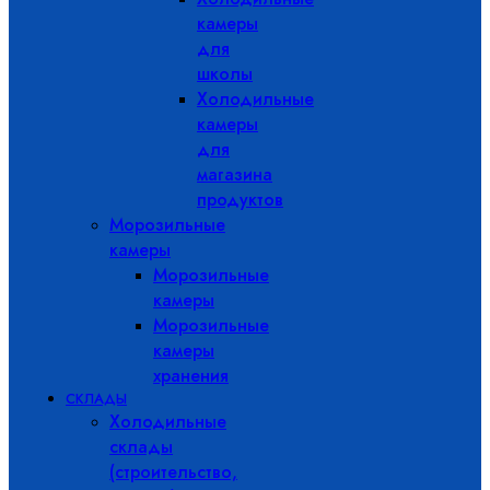
камеры
для
школы
Холодильные
камеры
для
магазина
продуктов
Морозильные
камеры
Морозильные
камеры
Морозильные
камеры
хранения
СКЛАДЫ
Холодильные
склады
(строительство,