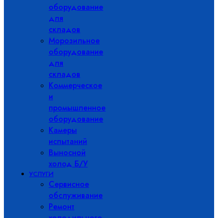
оборудование
для
складов
Морозильное
оборудование
для
складов
Коммерческое
и
промышленное
оборудование
Камеры
испытаний
Выносной
холод Б/У
УСЛУГИ
Сервисное
обслуживание
Ремонт
холодильного