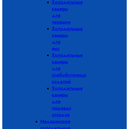
Холодильные
камеры
для
черешни
Холодильные
камеры
для
яиц
Холодильные
камеры
для
хлебобулочных
изделий
Холодильные
камеры
для
пищевых
отходов
Медицинские
холодильные