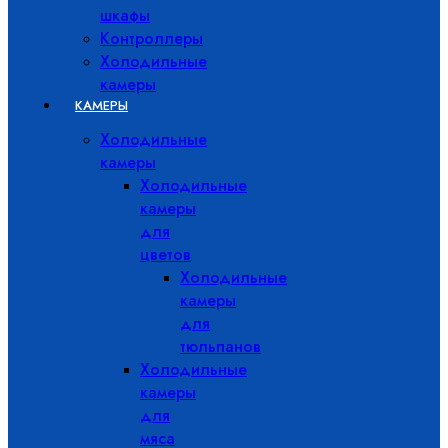
шкафы
Контроллеры
Холодильные
камеры
КАМЕРЫ
Холодильные
камеры
Холодильные
камеры
для
цветов
Холодильные
камеры
для
тюльпанов
Холодильные
камеры
для
мяса