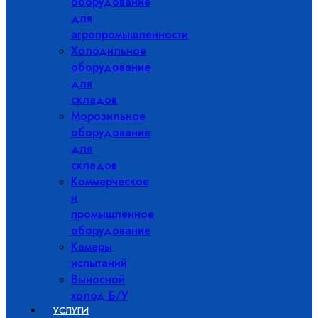
оборудование
для
агропромышленности
Холодильное
оборудование
для
складов
Морозильное
оборудование
для
складов
Коммерческое
и
промышленное
оборудование
Камеры
испытаний
Выносной
холод Б/У
УСЛУГИ