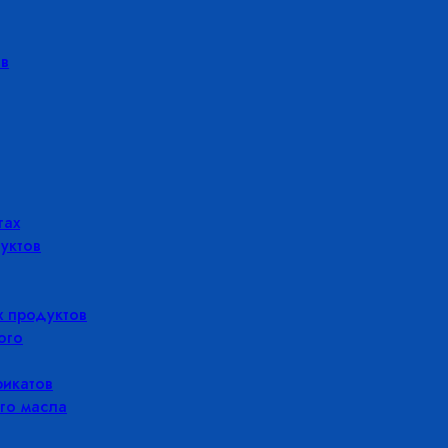
в
гах
уктов
 продуктов
ого
икатов
го масла