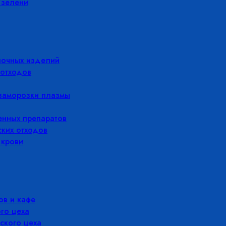
 зелени
лочных изделий
отходов
заморозки плазмы
енных препаратов
ких отходов
 крови
в и кафе
го цеха
ского цеха