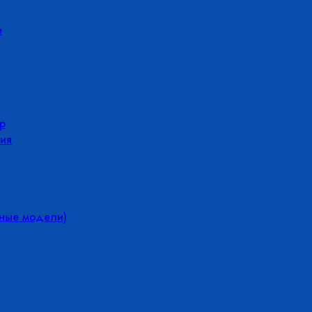
е
р
ия
йные модели)