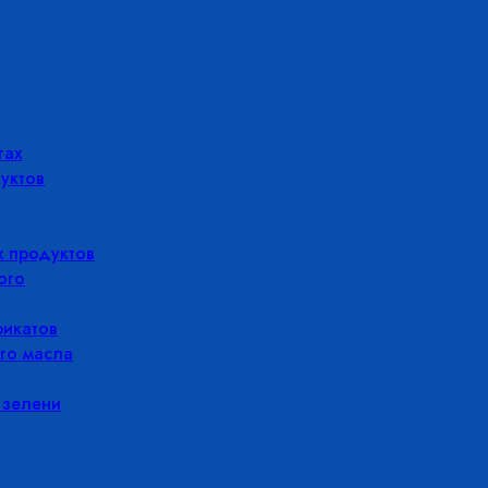
гах
уктов
 продуктов
ого
икатов
го масла
 зелени