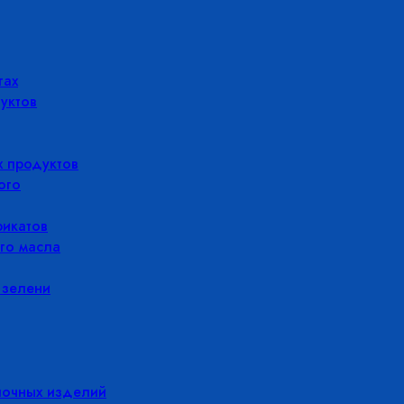
гах
уктов
 продуктов
ого
икатов
го масла
 зелени
лочных изделий