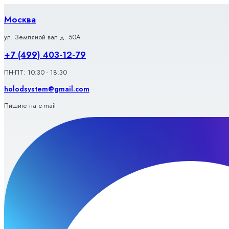
Перейти
к
Москва
содержимому
ул. Земляной вал д. 50А
+7 (499) 403-12-79
ПН-ПТ: 10:30 - 18:30
holodsystem@gmail.com
Пишите на e-mail