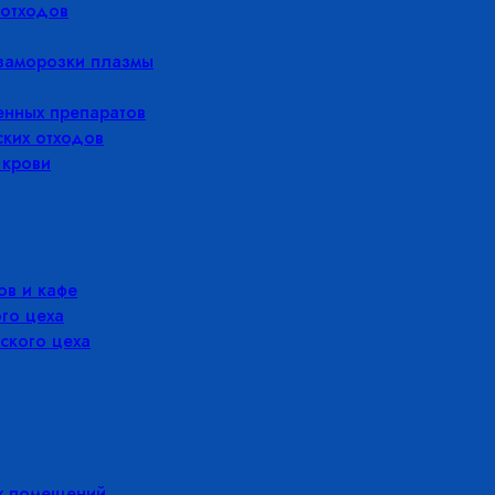
отходов
заморозки плазмы
енных препаратов
ких отходов
 крови
в и кафе
го цеха
ского цеха
х помещений