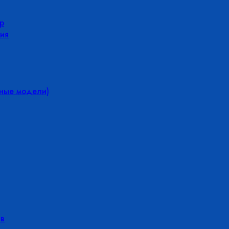
р
ия
йные модели)
в