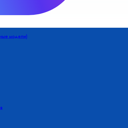
йные модели)
в