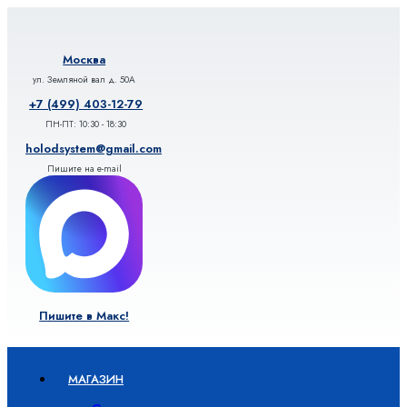
Перейти
к
содержимому
Москва
ул. Земляной вал д. 50А
+7 (499) 403-12-79
ПН-ПТ: 10:30 - 18:30
holodsystem@gmail.com
Пишите на e-mail
Пишите в Макс!
МАГАЗИН