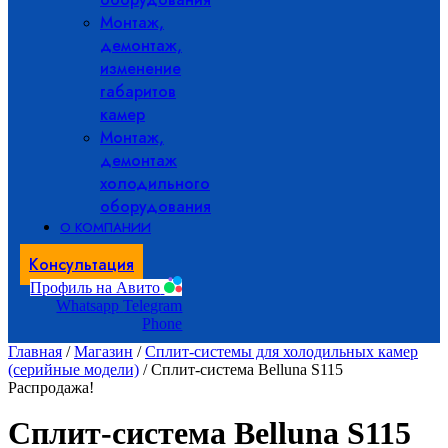
Монтаж,
демонтаж,
изменение
габаритов
камер
Монтаж,
демонтаж
холодильного
оборудования
О КОМПАНИИ
Консультация
Профиль на Авито
Whatsapp
Telegram
Phone
Главная
/
Магазин
/
Сплит-системы для холодильных камер
(серийные модели)
/ Сплит-система Belluna S115
Распродажа!
Сплит-система Belluna S115