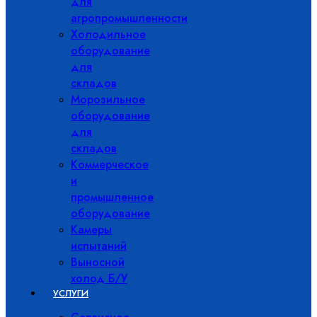
для
агропромышленности
Холодильное
оборудование
для
складов
Морозильное
оборудование
для
складов
Коммерческое
и
промышленное
оборудование
Камеры
испытаний
Выносной
холод Б/У
УСЛУГИ