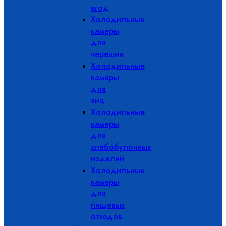
ягод
Холодильные
камеры
для
черешни
Холодильные
камеры
для
яиц
Холодильные
камеры
для
хлебобулочных
изделий
Холодильные
камеры
для
пищевых
отходов