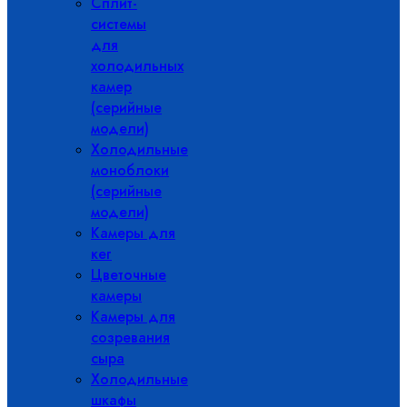
Сплит-
системы
для
холодильных
камер
(серийные
модели)
Холодильные
моноблоки
(серийные
модели)
Камеры для
кег
Цветочные
камеры
Камеры для
созревания
сыра
Холодильные
шкафы