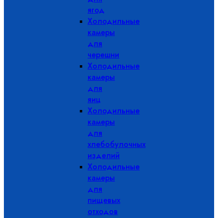
ягод
Холодильные
камеры
для
черешни
Холодильные
камеры
для
яиц
Холодильные
камеры
для
хлебобулочных
изделий
Холодильные
камеры
для
пищевых
отходов