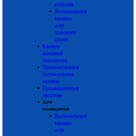
отходов
Холодильные
камеры
для
хранения
крови
Камеры
шоковой
заморозки
Промышленные
холодильные
камеры
Промышленные
чиллеры
Для
помещений
Холодильные
камеры
для