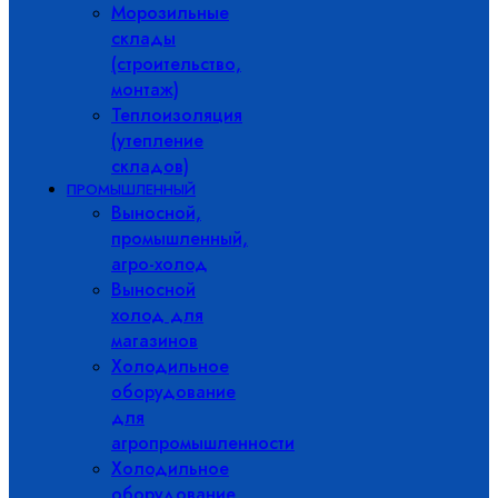
Морозильные
склады
(строительство,
монтаж)
Теплоизоляция
(утепление
складов)
ПРОМЫШЛЕННЫЙ
Выносной,
промышленный,
агро-холод
Выносной
холод для
магазинов
Холодильное
оборудование
для
агропромышленности
Холодильное
оборудование