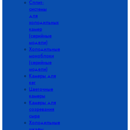
Сплит-
системы
для
холодильных
камер
(серийные
модели)
Холодильные
моноблоки
(серийные
модели)
Камеры для
кег
Цветочные
камеры
Камеры для
созревания
сыра
Холодильные
шкафы