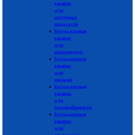
камеры
для
молочных
продуктов
Холодильные
камеры
для
мороженого
Холодильные
камеры
для
овощей
Холодильные
камеры
для
полуфабрикатов
Холодильные
камеры
для