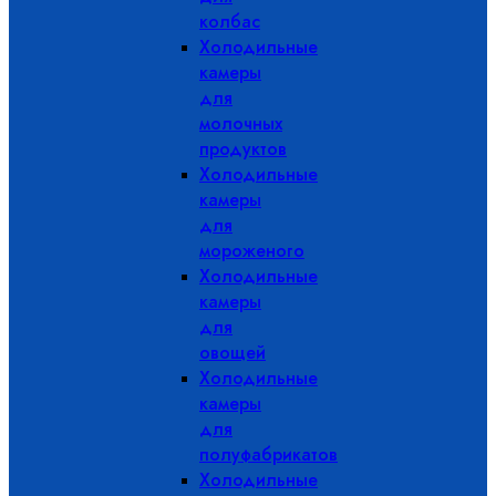
колбас
Холодильные
камеры
для
молочных
продуктов
Холодильные
камеры
для
мороженого
Холодильные
камеры
для
овощей
Холодильные
камеры
для
полуфабрикатов
Холодильные