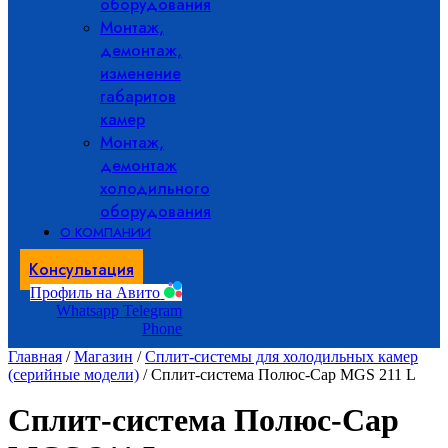
оборудования
Монтаж,
демонтаж,
изменение
габаритов
камер
Монтаж,
демонтаж
холодильного
оборудования
О КОМПАНИИ
Консультация
Профиль на Авито
Whatsapp
Telegram
Phone
Главная
/
Магазин
/
Сплит-системы для холодильных камер
(серийные модели)
/ Сплит-система Полюс-Сар MGS 211 L
Сплит-система Полюс-Сар