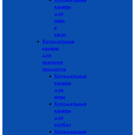
камеры
для
пива
в
кегах
Холодильные
камеры
для
хранения
продуктов
Холодильные
камеры
для
икры
Холодильные
камеры
для
колбас
Холодильные