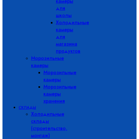
камеры
для
школы
Холодильные
камеры
для
магазина
продуктов
Морозильные
камеры
Морозильные
камеры
Морозильные
камеры
хранения
СКЛАДЫ
Холодильные
склады
(строительство,
монтаж)