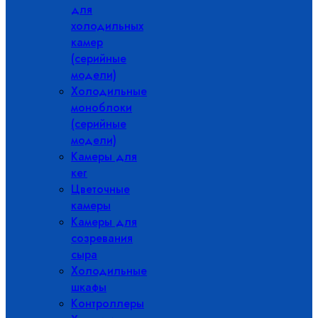
для
холодильных
камер
(серийные
модели)
Холодильные
моноблоки
(серийные
модели)
Камеры для
кег
Цветочные
камеры
Камеры для
созревания
сыра
Холодильные
шкафы
Контроллеры