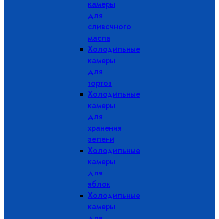
камеры
для
сливочного
масла
Холодильные
камеры
для
тортов
Холодильные
камеры
для
хранения
зелени
Холодильные
камеры
для
яблок
Холодильные
камеры
для