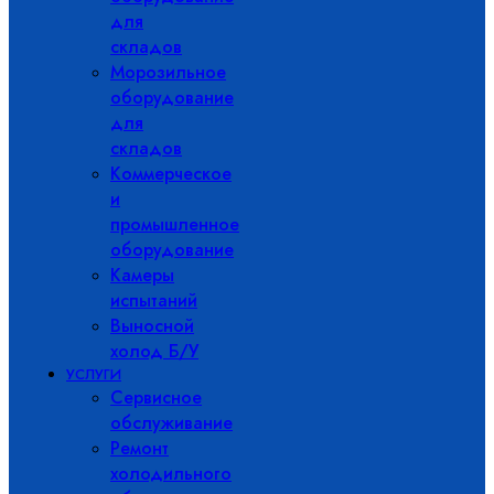
для
складов
Морозильное
оборудование
для
складов
Коммерческое
и
промышленное
оборудование
Камеры
испытаний
Выносной
холод Б/У
УСЛУГИ
Сервисное
обслуживание
Ремонт
холодильного