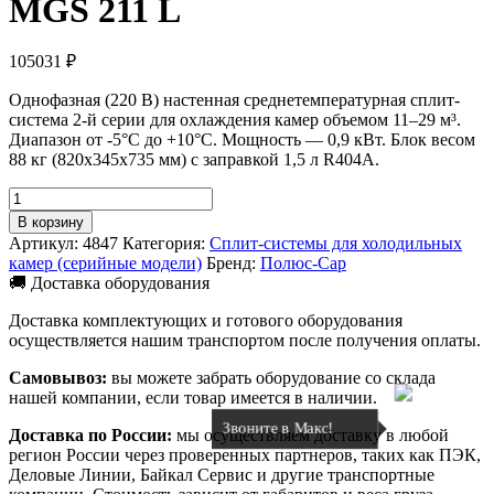
MGS 211 L
105031
₽
Однофазная (220 В) настенная среднетемпературная сплит-
система 2-й серии для охлаждения камер объемом 11–29 м³.
Диапазон от -5°C до +10°C. Мощность — 0,9 кВт. Блок весом
88 кг (820x345x735 мм) с заправкой 1,5 л R404A.
Количество
товара
В корзину
Сплит-
Артикул:
4847
Категория:
Сплит-системы для холодильных
система
камер (серийные модели)
Бренд:
Полюс-Сар
Полюс-
🚚 Доставка оборудования
Сар
MGS
Доставка комплектующих и готового оборудования
211
осуществляется нашим транспортом после получения оплаты.
L
Самовывоз:
вы можете забрать оборудование со склада
нашей компании, если товар имеется в наличии.
Звоните в Макс!
Доставка по России:
мы осуществляем доставку в любой
регион России через проверенных партнеров, таких как ПЭК,
Деловые Линии, Байкал Сервис и другие транспортные