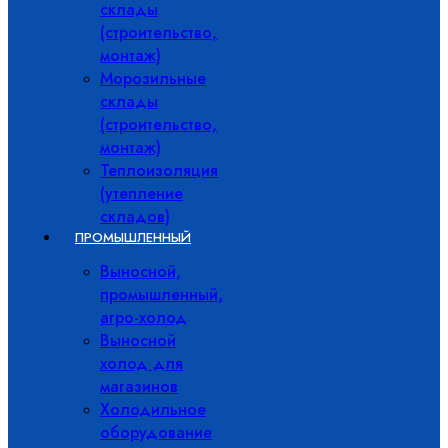
склады
(строительство,
монтаж)
Морозильные
склады
(строительство,
монтаж)
Теплоизоляция
(утепление
складов)
ПРОМЫШЛЕННЫЙ
Выносной,
промышленный,
агро-холод
Выносной
холод для
магазинов
Холодильное
оборудование