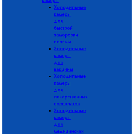
камеры
Холодильные
камеры
для
быстрой
заморозки
плазмы
Холодильные
камеры
для
вакцины
Холодильные
камеры
для
лекарственных
препаратов
Холодильные
камеры
для
медицинских