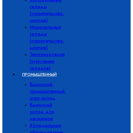
склады
(строительство,
монтаж)
Морозильные
склады
(строительство,
монтаж)
Теплоизоляция
(утепление
складов)
ПРОМЫШЛЕННЫЙ
Выносной,
промышленный,
агро-холод
Выносной
холод для
магазинов
Холодильное
оборудование