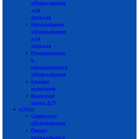
оборудование
для
складов
Морозильное
оборудование
для
складов
Коммерческое
и
промышленное
оборудование
Камеры
испытаний
Выносной
холод Б/У
УСЛУГИ
Сервисное
обслуживание
Ремонт
холодильного