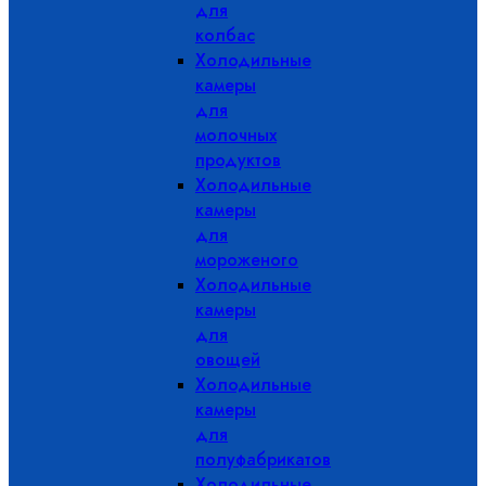
для
колбас
Холодильные
камеры
для
молочных
продуктов
Холодильные
камеры
для
мороженого
Холодильные
камеры
для
овощей
Холодильные
камеры
для
полуфабрикатов
Холодильные