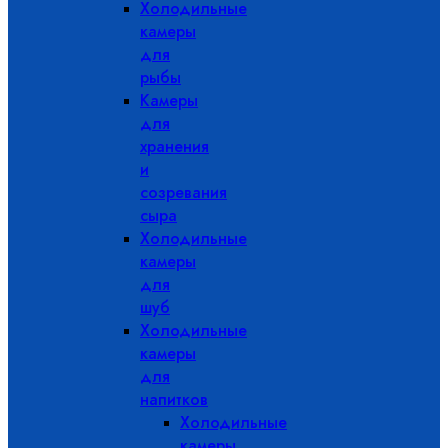
Холодильные
камеры
для
рыбы
Камеры
для
хранения
и
созревания
сыра
Холодильные
камеры
для
шуб
Холодильные
камеры
для
напитков
Холодильные
камеры