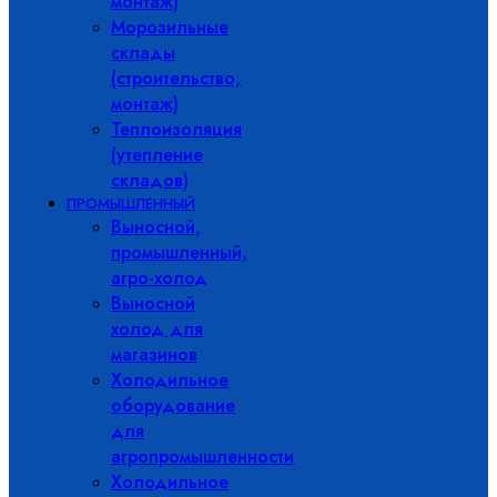
монтаж)
Морозильные
склады
(строительство,
монтаж)
Теплоизоляция
(утепление
складов)
ПРОМЫШЛЕННЫЙ
Выносной,
промышленный,
агро-холод
Выносной
холод для
магазинов
Холодильное
оборудование
для
агропромышленности
Холодильное