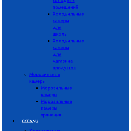
холодных
помещений
Холодильные
камеры
для
школы
Холодильные
камеры
для
магазина
продуктов
Морозильные
камеры
Морозильные
камеры
Морозильные
камеры
хранения
СКЛАДЫ
Холодильные