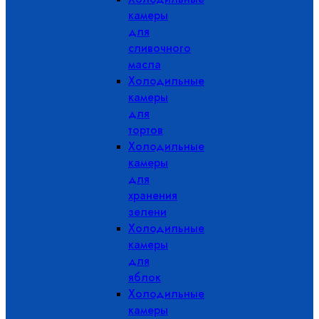
камеры
для
сливочного
масла
Холодильные
камеры
для
тортов
Холодильные
камеры
для
хранения
зелени
Холодильные
камеры
для
яблок
Холодильные
камеры