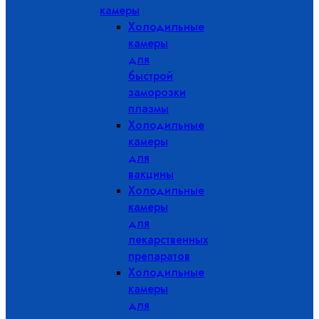
камеры
Холодильные
камеры
для
быстрой
заморозки
плазмы
Холодильные
камеры
для
вакцины
Холодильные
камеры
для
лекарственных
препаратов
Холодильные
камеры
для