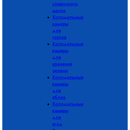
сливочного
масла
Холодильные
камеры
для
тортов
Холодильные
камеры
для
хранения
зелени
Холодильные
камеры
для
яблок
Холодильные
камеры
для
ягод