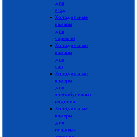
для
ягод
Холодильные
камеры
для
черешни
Холодильные
камеры
для
яиц
Холодильные
камеры
для
хлебобулочных
изделий
Холодильные
камеры
для
пищевых
отходов