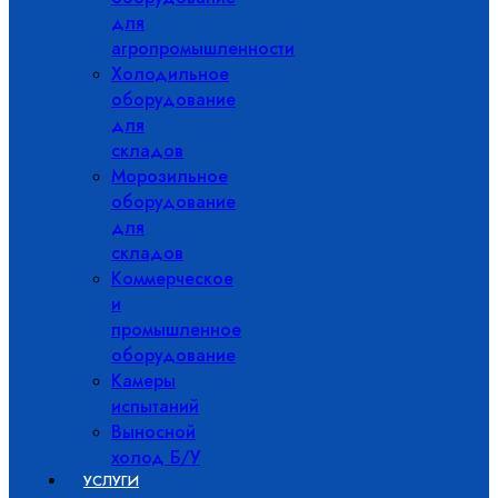
для
агропромышленности
Холодильное
оборудование
для
складов
Морозильное
оборудование
для
складов
Коммерческое
и
промышленное
оборудование
Камеры
испытаний
Выносной
холод Б/У
УСЛУГИ