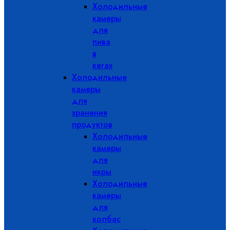
Холодильные
камеры
для
пива
в
кегах
Холодильные
камеры
для
хранения
продуктов
Холодильные
камеры
для
икры
Холодильные
камеры
для
колбас