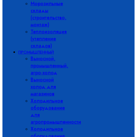
Морозильные
склады
(строительство,
монтаж)
Теплоизоляция
(утепление
складов)
ПРОМЫШЛЕННЫЙ
Выносной,
промышленный,
агро-холод
Выносной
холод для
магазинов
Холодильное
оборудование
для
агропромышленности
Холодильное
оборудование