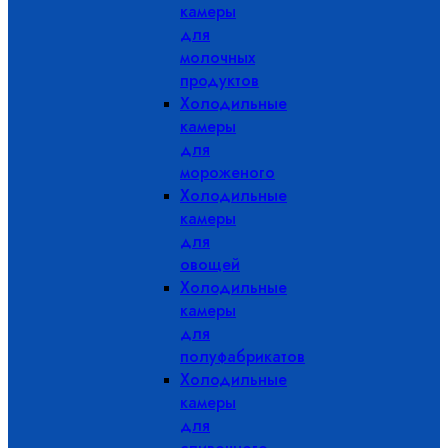
камеры
для
молочных
продуктов
Холодильные
камеры
для
мороженого
Холодильные
камеры
для
овощей
Холодильные
камеры
для
полуфабрикатов
Холодильные
камеры
для