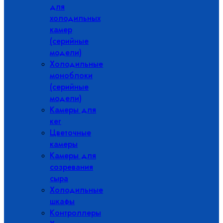
для
холодильных
камер
(серийные
модели)
Холодильные
моноблоки
(серийные
модели)
Камеры для
кег
Цветочные
камеры
Камеры для
созревания
сыра
Холодильные
шкафы
Контроллеры