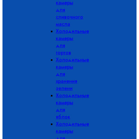
камеры
для
сливочного
масла
Холодильные
камеры
для
тортов
Холодильные
камеры
для
хранения
зелени
Холодильные
камеры
для
яблок
Холодильные
камеры
для