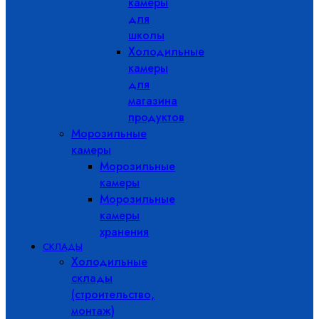
камеры
для
школы
Холодильные
камеры
для
магазина
продуктов
Морозильные
камеры
Морозильные
камеры
Морозильные
камеры
хранения
СКЛАДЫ
Холодильные
склады
(строительство,
монтаж)