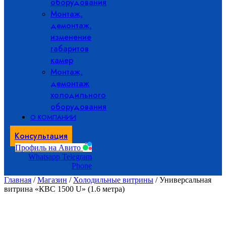
оборудования
Монтаж,
демонтаж,
изменение
габаритов
камер
Монтаж,
демонтаж
холодильного
оборудования
О КОМПАНИИ
Консультация
Профиль на Авито
Whatsapp
Telegram
Phone
Главная
/
Магазин
/
Холодильные витрины
/ Универсальная
витрина «КВС 1500 U» (1.6 метра)