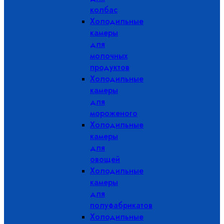
колбас
Холодильные
камеры
для
молочных
продуктов
Холодильные
камеры
для
мороженого
Холодильные
камеры
для
овощей
Холодильные
камеры
для
полуфабрикатов
Холодильные