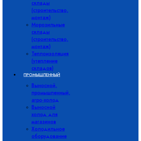
склады
(строительство,
монтаж)
Морозильные
склады
(строительство,
монтаж)
Теплоизоляция
(утепление
складов)
ПРОМЫШЛЕННЫЙ
Выносной,
промышленный,
агро-холод
Выносной
холод для
магазинов
Холодильное
оборудование