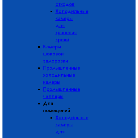
отходов
Холодильные
камеры
для
хранения
крови
Камеры
шоковой
заморозки
Промышленные
холодильные
камеры
Промышленные
чиллеры
Для
помещений
Холодильные
камеры
для