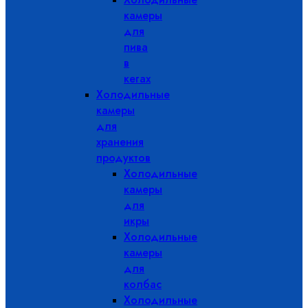
камеры
для
пива
в
кегах
Холодильные
камеры
для
хранения
продуктов
Холодильные
камеры
для
икры
Холодильные
камеры
для
колбас
Холодильные