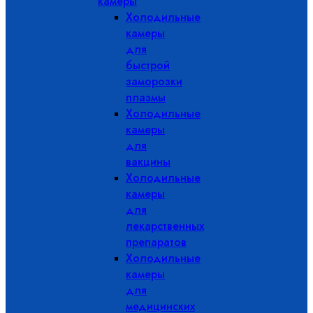
камеры
Холодильные
камеры
для
быстрой
заморозки
плазмы
Холодильные
камеры
для
вакцины
Холодильные
камеры
для
лекарственных
препаратов
Холодильные
камеры
для
медицинских