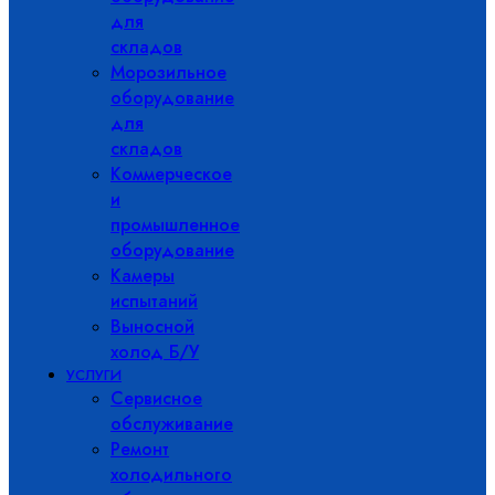
для
складов
Морозильное
оборудование
для
складов
Коммерческое
и
промышленное
оборудование
Камеры
испытаний
Выносной
холод Б/У
УСЛУГИ
Сервисное
обслуживание
Ремонт
холодильного