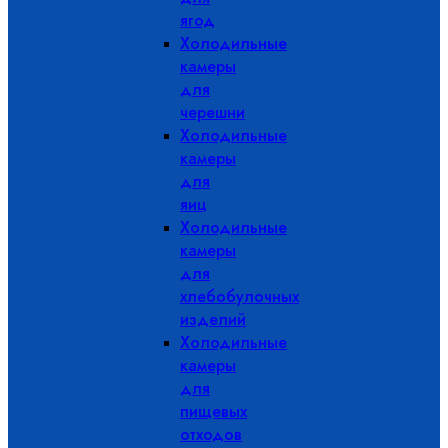
ягод
Холодильные
камеры
для
черешни
Холодильные
камеры
для
яиц
Холодильные
камеры
для
хлебобулочных
изделий
Холодильные
камеры
для
пищевых
отходов