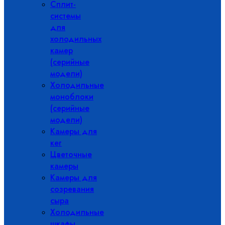
Сплит-
системы
для
холодильных
камер
(серийные
модели)
Холодильные
моноблоки
(серийные
модели)
Камеры для
кег
Цветочные
камеры
Камеры для
созревания
сыра
Холодильные
шкафы