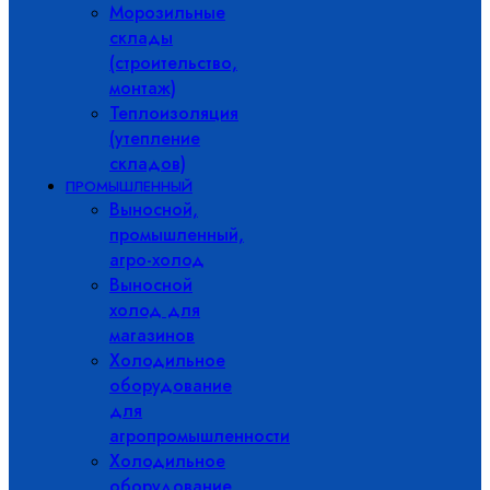
Морозильные
склады
(строительство,
монтаж)
Теплоизоляция
(утепление
складов)
ПРОМЫШЛЕННЫЙ
Выносной,
промышленный,
агро-холод
Выносной
холод для
магазинов
Холодильное
оборудование
для
агропромышленности
Холодильное
оборудование