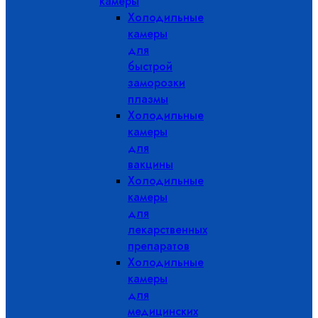
камеры
Холодильные
камеры
для
быстрой
заморозки
плазмы
Холодильные
камеры
для
вакцины
Холодильные
камеры
для
лекарственных
препаратов
Холодильные
камеры
для
медицинских