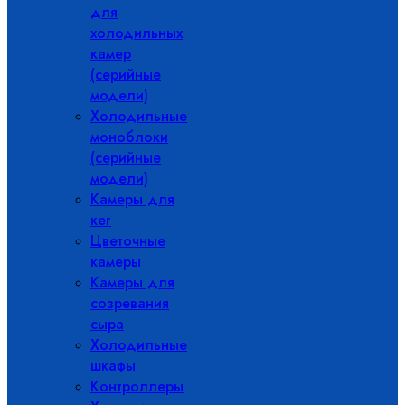
для
холодильных
камер
(серийные
модели)
Холодильные
моноблоки
(серийные
модели)
Камеры для
кег
Цветочные
камеры
Камеры для
созревания
сыра
Холодильные
шкафы
Контроллеры