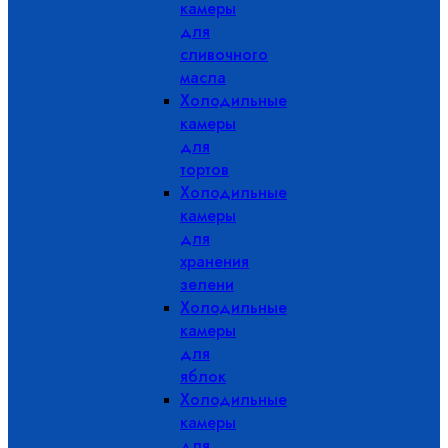
камеры
для
сливочного
масла
Холодильные
камеры
для
тортов
Холодильные
камеры
для
хранения
зелени
Холодильные
камеры
для
яблок
Холодильные
камеры
для