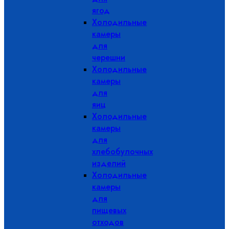
ягод
Холодильные
камеры
для
черешни
Холодильные
камеры
для
яиц
Холодильные
камеры
для
хлебобулочных
изделий
Холодильные
камеры
для
пищевых
отходов