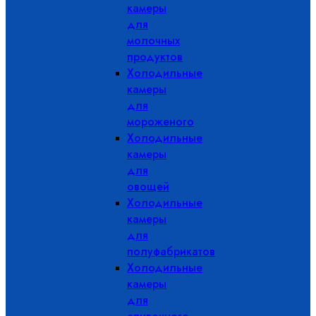
камеры
для
молочных
продуктов
Холодильные
камеры
для
мороженого
Холодильные
камеры
для
овощей
Холодильные
камеры
для
полуфабрикатов
Холодильные
камеры
для