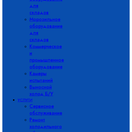
для
складов
Морозильное
оборудование
для
складов
Коммерческое
и
промышленное
оборудование
Камеры
испытаний
Выносной
холод Б/У
УСЛУГИ
Сервисное
обслуживание
Ремонт
холодильного