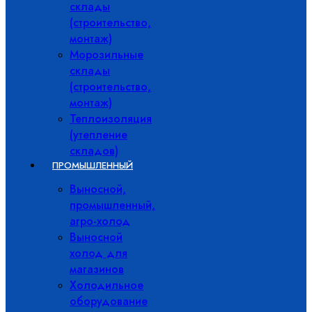
склады
(строительство,
монтаж)
Морозильные
склады
(строительство,
монтаж)
Теплоизоляция
(утепление
складов)
ПРОМЫШЛЕННЫЙ
Выносной,
промышленный,
агро-холод
Выносной
холод для
магазинов
Холодильное
оборудование