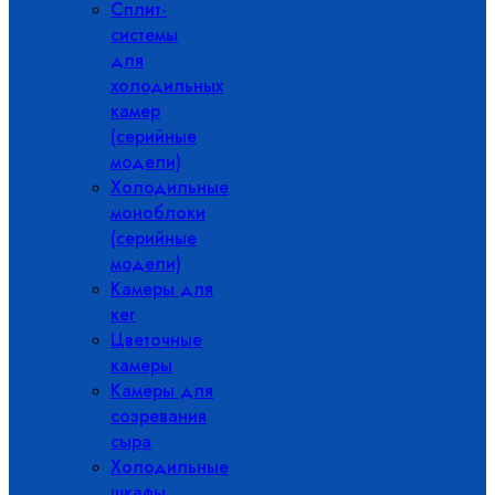
Сплит-
системы
для
холодильных
камер
(серийные
модели)
Холодильные
моноблоки
(серийные
модели)
Камеры для
кег
Цветочные
камеры
Камеры для
созревания
сыра
Холодильные
шкафы