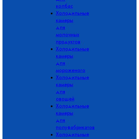
колбас
Холодильные
камеры
для
молочных
продуктов
Холодильные
камеры
для
мороженого
Холодильные
камеры
для
овощей
Холодильные
камеры
для
полуфабрикатов
Холодильные