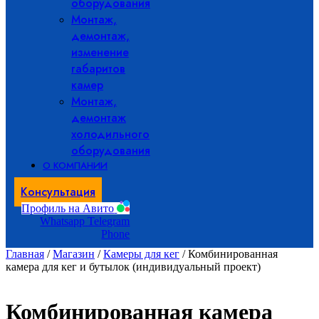
оборудования
Монтаж,
демонтаж,
изменение
габаритов
камер
Монтаж,
демонтаж
холодильного
оборудования
О КОМПАНИИ
Консультация
Профиль на Авито
Whatsapp
Telegram
Phone
Главная
/
Магазин
/
Камеры для кег
/ Комбинированная
камера для кег и бутылок (индивидуальный проект)
Комбинированная камера