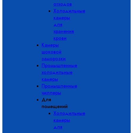
отходов
Холодильные
камеры
для
хранения
крови
Камеры
шоковой
заморозки
Промышленные
холодильные
камеры
Промышленные
чиллеры
Для
помещений
Холодильные
камеры
для