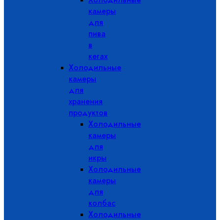
камеры
для
пива
в
кегах
Холодильные
камеры
для
хранения
продуктов
Холодильные
камеры
для
икры
Холодильные
камеры
для
колбас
Холодильные