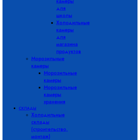
камеры
для
школы
Холодильные
камеры
для
магазина
продуктов
Морозильные
камеры
Морозильные
камеры
Морозильные
камеры
хранения
СКЛАДЫ
Холодильные
склады
(строительство,
монтаж)