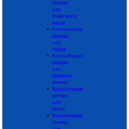
камеры
для
сливочного
масла
Холодильные
камеры
для
тортов
Холодильные
камеры
для
хранения
зелени
Холодильные
камеры
для
яблок
Холодильные
камеры
для