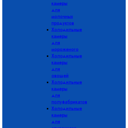
камеры
для
молочных
продуктов
Холодильные
камеры
для
мороженого
Холодильные
камеры
для
овощей
Холодильные
камеры
для
полуфабрикатов
Холодильные
камеры
для