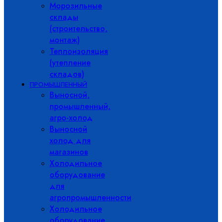
Морозильные
склады
(строительство,
монтаж)
Теплоизоляция
(утепление
складов)
ПРОМЫШЛЕННЫЙ
Выносной,
промышленный,
агро-холод
Выносной
холод для
магазинов
Холодильное
оборудование
для
агропромышленности
Холодильное
оборудование