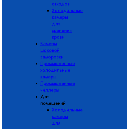
отходов
Холодильные
камеры
для
хранения
крови
Камеры
шоковой
заморозки
Промышленные
холодильные
камеры
Промышленные
чиллеры
Для
помещений
Холодильные
камеры
для