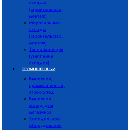
склады
(строительство,
монтаж)
Морозильные
склады
(строительство,
монтаж)
Теплоизоляция
(утепление
складов)
ПРОМЫШЛЕННЫЙ
Выносной,
промышленный,
агро-холод
Выносной
холод для
магазинов
Холодильное
оборудование