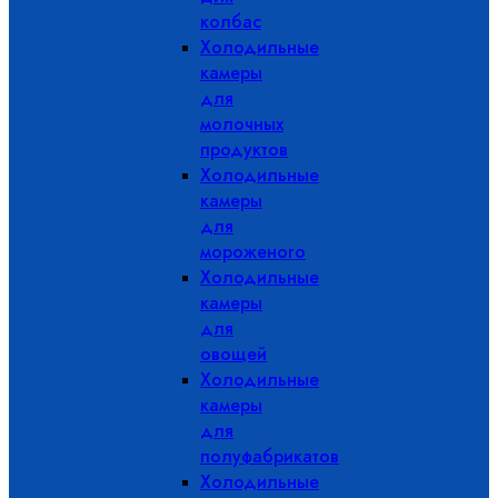
колбас
Холодильные
камеры
для
молочных
продуктов
Холодильные
камеры
для
мороженого
Холодильные
камеры
для
овощей
Холодильные
камеры
для
полуфабрикатов
Холодильные