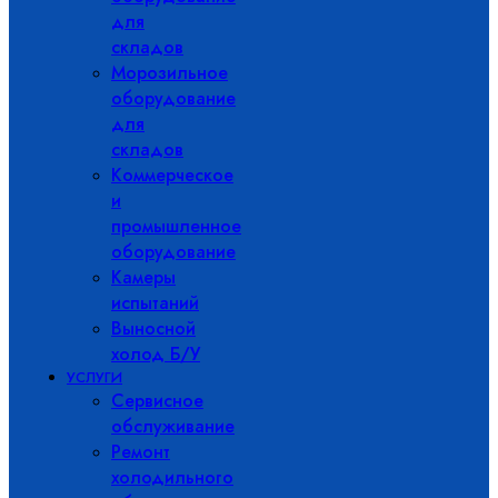
для
складов
Морозильное
оборудование
для
складов
Коммерческое
и
промышленное
оборудование
Камеры
испытаний
Выносной
холод Б/У
УСЛУГИ
Сервисное
обслуживание
Ремонт
холодильного