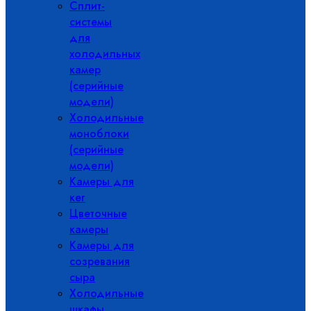
Сплит-
системы
для
холодильных
камер
(серийные
модели)
Холодильные
моноблоки
(серийные
модели)
Камеры для
кег
Цветочные
камеры
Камеры для
созревания
сыра
Холодильные
шкафы