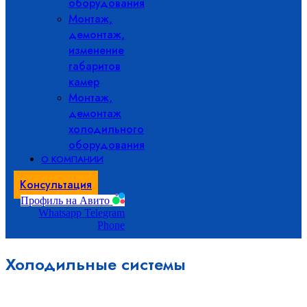
оборудования
Монтаж,
демонтаж,
изменение
габаритов
камер
Монтаж,
демонтаж
холодильного
оборудования
О КОМПАНИИ
Консультация
Профиль на Авито
Whatsapp
Telegram
Phone
Холодильные системы