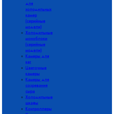
для
холодильных
камер
(серийные
модели)
Холодильные
моноблоки
(серийные
модели)
Камеры для
кег
Цветочные
камеры
Камеры для
созревания
сыра
Холодильные
шкафы
Контроллеры