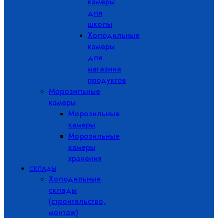
камеры
для
школы
Холодильные
камеры
для
магазина
продуктов
Морозильные
камеры
Морозильные
камеры
Морозильные
камеры
хранения
СКЛАДЫ
Холодильные
склады
(строительство,
монтаж)