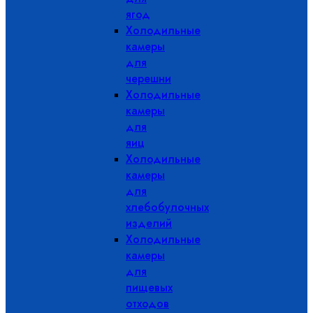
ягод
Холодильные
камеры
для
черешни
Холодильные
камеры
для
яиц
Холодильные
камеры
для
хлебобулочных
изделий
Холодильные
камеры
для
пищевых
отходов