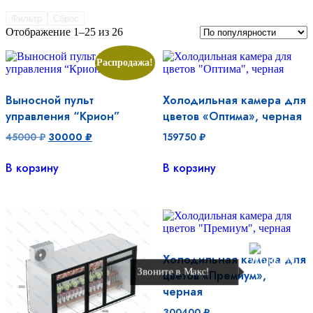
Фильтр
Сброс
Сортировка:
Отображение 1–25 из 26
по
популярности
Распродажа!
Выносной пульт
Холодильная камера для
управления “Крион”
цветов «Оптима», черная
Первоначальная
Текущая
45000
₽
30000
₽
159750
₽
цена
цена:
составляла
30000 ₽.
В корзину
В корзину
45000 ₽.
Холодильная камера для
Звоните в Макс!
цветов «Премиум»,
черная
300400
₽