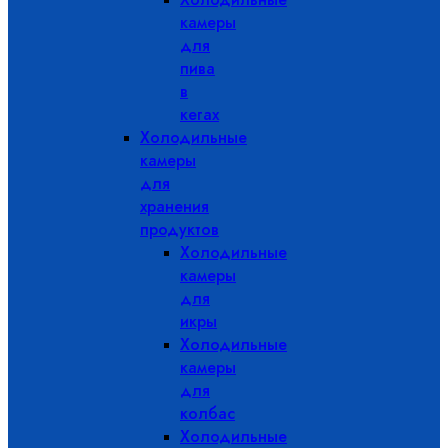
камеры
для
пива
в
кегах
Холодильные
камеры
для
хранения
продуктов
Холодильные
камеры
для
икры
Холодильные
камеры
для
колбас
Холодильные