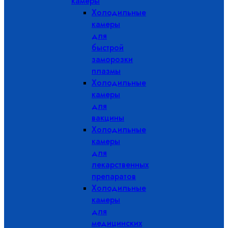
камеры
Холодильные
камеры
для
быстрой
заморозки
плазмы
Холодильные
камеры
для
вакцины
Холодильные
камеры
для
лекарственных
препаратов
Холодильные
камеры
для
медицинских