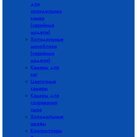
для
холодильных
камер
(серийные
модели)
Холодильные
моноблоки
(серийные
модели)
Камеры для
кег
Цветочные
камеры
Камеры для
созревания
сыра
Холодильные
шкафы
Контроллеры