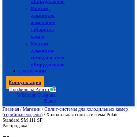
оборудования
Монтаж,
демонтаж,
изменение
габаритов
камер
Монтаж,
демонтаж
холодильного
оборудования
О КОМПАНИИ
Консультация
Профиль на Авито
Whatsapp
Telegram
Phone
Главная
/
Магазин
/
Сплит-системы для холодильных камер
(серийные модели)
/ Холодильная сплит-система Polair
Standard SM 111 SF
Распродажа!