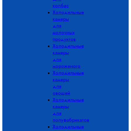
колбас
Холодильные
камеры
для
молочных
продуктов
Холодильные
камеры
для
мороженого
Холодильные
камеры
для
овощей
Холодильные
камеры
для
полуфабрикатов
Холодильные