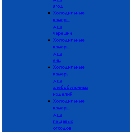
ягод
Холодильные
камеры
для
черешни
Холодильные
камеры
для
яиц
Холодильные
камеры
для
хлебобулочных
изделий
Холодильные
камеры
для
пищевых
отходов