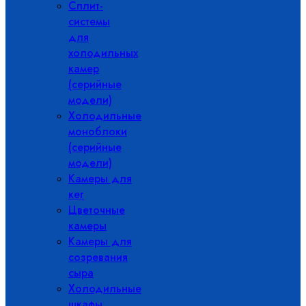
Сплит-
системы
для
холодильных
камер
(серийные
модели)
Холодильные
моноблоки
(серийные
модели)
Камеры для
кег
Цветочные
камеры
Камеры для
созревания
сыра
Холодильные
шкафы