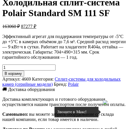
Холодильная сплит-система
Polair Standard SM 111 SF
Первоначальная
Текущая
163060
₽
87277
₽
цена
цена:
составляла
Эффективный агрегат для поддержания температуры от -5°C
87277 ₽.
до +5°C в камерах объёмом до 7,6 м³. Средний расход энергии
163060 ₽.
— 9 кВт·ч в сутки. Работает на хладагенте R404a, оттайка —
электрическая. Габариты: 704×490×315 мм. Срок
гарантийного обслуживания — 1 год.
Количество
товара
В корзину
Холодильная
Артикул:
4669
Категория:
Сплит-системы для холодильных
сплит-
камер (серийные модели)
Бренд:
Polair
система
🚚 Доставка оборудования
Polair
Standard
Доставка комплектующих и готового оборудования
SM
осуществляется нашим транспортом после получения оплаты.
111
Звоните в Макс!
SF
Самовывоз:
вы можете забрать оборудование со склада
нашей компании, если товар имеется в наличии.