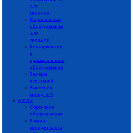
для
складов
Морозильное
оборудование
для
складов
Коммерческое
и
промышленное
оборудование
Камеры
испытаний
Выносной
холод Б/У
УСЛУГИ
Сервисное
обслуживание
Ремонт
холодильного