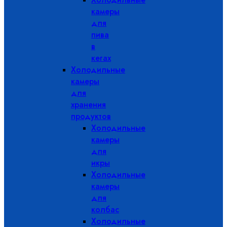
камеры
для
пива
в
кегах
Холодильные
камеры
для
хранения
продуктов
Холодильные
камеры
для
икры
Холодильные
камеры
для
колбас
Холодильные