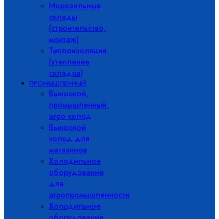
Морозильные
склады
(строительство,
монтаж)
Теплоизоляция
(утепление
складов)
ПРОМЫШЛЕННЫЙ
Выносной,
промышленный,
агро-холод
Выносной
холод для
магазинов
Холодильное
оборудование
для
агропромышленности
Холодильное
оборудование