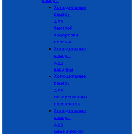
камеры
Холодильные
камеры
для
быстрой
заморозки
плазмы
Холодильные
камеры
для
вакцины
Холодильные
камеры
для
лекарственных
препаратов
Холодильные
камеры
для
медицинских