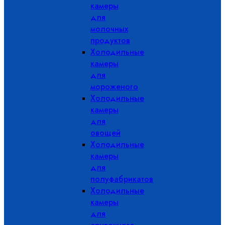
камеры
для
молочных
продуктов
Холодильные
камеры
для
мороженого
Холодильные
камеры
для
овощей
Холодильные
камеры
для
полуфабрикатов
Холодильные
камеры
для