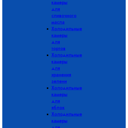
камеры
для
сливочного
масла
Холодильные
камеры
для
тортов
Холодильные
камеры
для
хранения
зелени
Холодильные
камеры
для
яблок
Холодильные
камеры
для