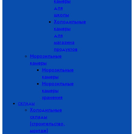
камеры
для
школы
Холодильные
камеры
для
магазина
продуктов
Морозильные
камеры
Морозильные
камеры
Морозильные
камеры
хранения
СКЛАДЫ
Холодильные
склады
(строительство,
монтаж)