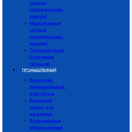
склады
(строительство,
монтаж)
Морозильные
склады
(строительство,
монтаж)
Теплоизоляция
(утепление
складов)
ПРОМЫШЛЕННЫЙ
Выносной,
промышленный,
агро-холод
Выносной
холод для
магазинов
Холодильное
оборудование