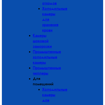
отходов
Холодильные
камеры
для
хранения
крови
Камеры
шоковой
заморозки
Промышленные
холодильные
камеры
Промышленные
чиллеры
Для
помещений
Холодильные
камеры
для