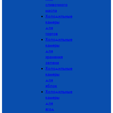
сливочного
масла
Холодильные
камеры
для
тортов
Холодильные
камеры
для
хранения
зелени
Холодильные
камеры
для
яблок
Холодильные
камеры
для
ягод