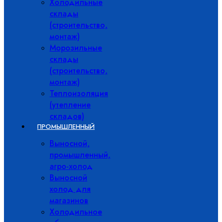
Холодильные
склады
(строительство,
монтаж)
Морозильные
склады
(строительство,
монтаж)
Теплоизоляция
(утепление
складов)
ПРОМЫШЛЕННЫЙ
Выносной,
промышленный,
агро-холод
Выносной
холод для
магазинов
Холодильное