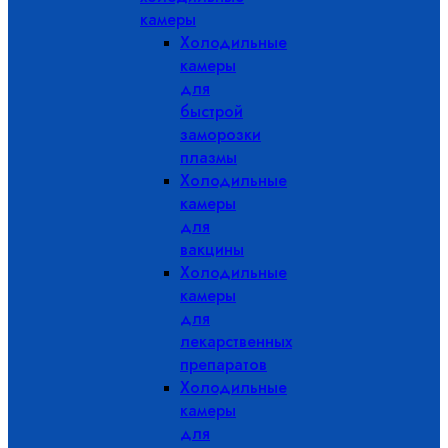
камеры
Холодильные
камеры
для
быстрой
заморозки
плазмы
Холодильные
камеры
для
вакцины
Холодильные
камеры
для
лекарственных
препаратов
Холодильные
камеры
для