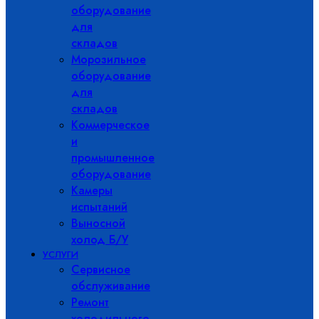
оборудование
для
складов
Морозильное
оборудование
для
складов
Коммерческое
и
промышленное
оборудование
Камеры
испытаний
Выносной
холод Б/У
УСЛУГИ
Сервисное
обслуживание
Ремонт
холодильного