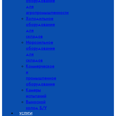
оборудование
для
агропромышленности
Холодильное
оборудование
для
складов
Морозильное
оборудование
для
складов
Коммерческое
и
промышленное
оборудование
Камеры
испытаний
Выносной
холод Б/У
УСЛУГИ