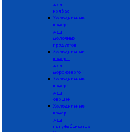
для
колбас
Холодильные
камеры
для
молочных
продуктов
Холодильные
камеры
для
мороженого
Холодильные
камеры
для
овощей
Холодильные
камеры
для
полуфабрикатов