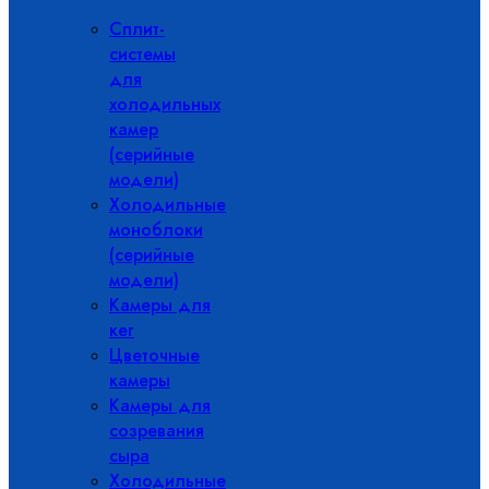
Сплит-
системы
для
холодильных
камер
(серийные
модели)
Холодильные
моноблоки
(серийные
модели)
Камеры для
кег
Цветочные
камеры
Камеры для
созревания
сыра
Холодильные