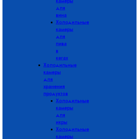
камеры
для
вина
Холодильные
камеры
для
пива
в
кегах
Холодильные
камеры
для
хранения
продуктов
Холодильные
камеры
для
икры
Холодильные
камеры