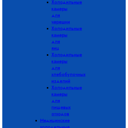
Холодильные
камеры
для
черешни
Холодильные
камеры
для
яиц
Холодильные
камеры
для
хлебобулочных
изделий
Холодильные
камеры
для
пищевых
отходов
Медицинские
холодильные