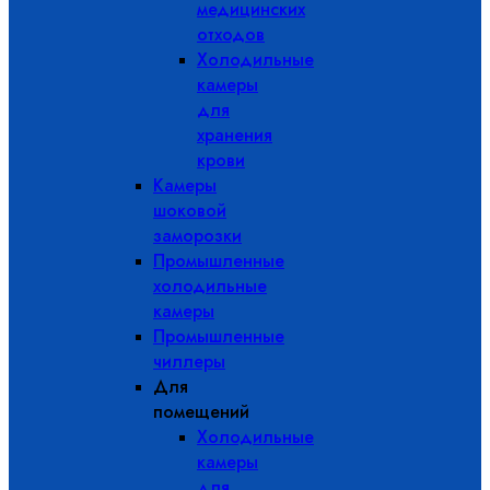
медицинских
отходов
Холодильные
камеры
для
хранения
крови
Камеры
шоковой
заморозки
Промышленные
холодильные
камеры
Промышленные
чиллеры
Для
помещений
Холодильные
камеры
для