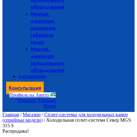
оборудования
Монтаж,
демонтаж,
изменение
габаритов
камер
Монтаж,
демонтаж
холодильного
оборудования
О КОМПАНИИ
Консультация
Профиль на Авито
Whatsapp
Telegram
Phone
Главная
/
Магазин
/
Сплит-системы для холодильных камер
(серийные модели)
/ Холодильная сплит-система Север MGS
315 S
Распродажа!