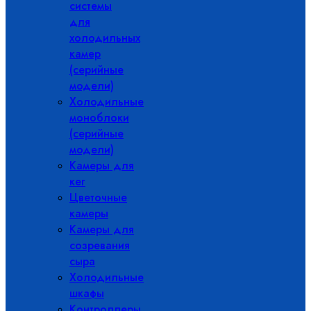
системы
для
холодильных
камер
(серийные
модели)
Холодильные
моноблоки
(серийные
модели)
Камеры для
кег
Цветочные
камеры
Камеры для
созревания
сыра
Холодильные
шкафы
Контроллеры