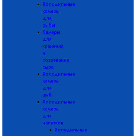
Холодильные
камеры
для
рыбы
Камеры
для
хранения
и
созревания
сыра
Холодильные
камеры
для
шуб
Холодильные
камеры
для
напитков
Холодильные