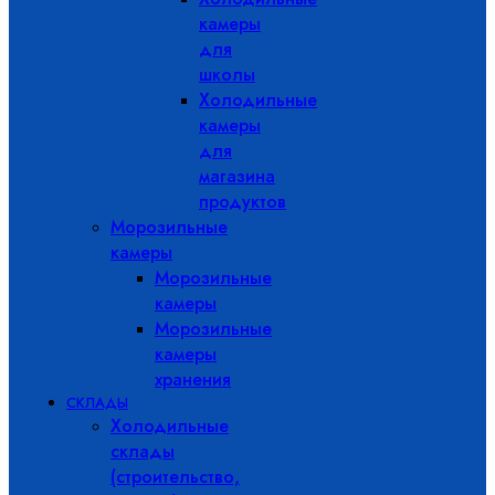
камеры
для
школы
Холодильные
камеры
для
магазина
продуктов
Морозильные
камеры
Морозильные
камеры
Морозильные
камеры
хранения
СКЛАДЫ
Холодильные
склады
(строительство,