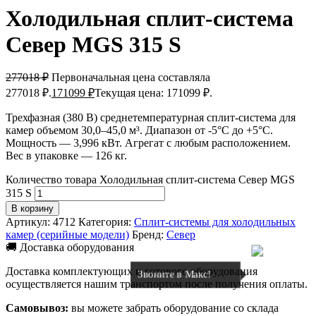
Холодильная сплит-система
Север MGS 315 S
277018
₽
Первоначальная цена составляла
277018 ₽.
171099
₽
Текущая цена: 171099 ₽.
Трехфазная (380 В) среднетемпературная сплит-система для
камер объемом 30,0–45,0 м³. Диапазон от -5°C до +5°C.
Мощность — 3,996 кВт. Агрегат с любым расположением.
Вес в упаковке — 126 кг.
Количество товара Холодильная сплит-система Север MGS
315 S
В корзину
Артикул:
4712
Категория:
Сплит-системы для холодильных
камер (серийные модели)
Бренд:
Север
🚚 Доставка оборудования
Доставка комплектующих и готового оборудования
Звоните в Макс!
осуществляется нашим транспортом после получения оплаты.
Самовывоз:
вы можете забрать оборудование со склада