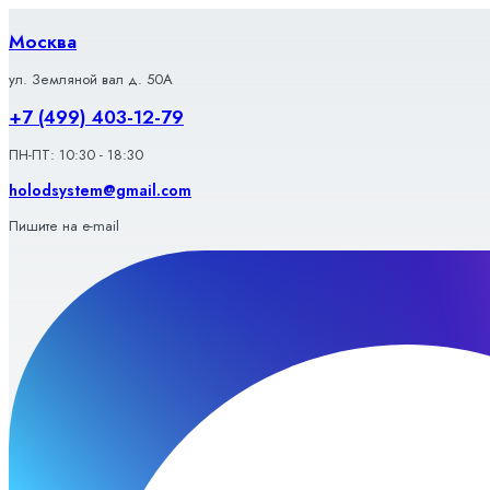
Перейти
к
Москва
содержимому
ул. Земляной вал д. 50А
+7 (499) 403-12-79
ПН-ПТ: 10:30 - 18:30
holodsystem@gmail.com
Пишите на e-mail