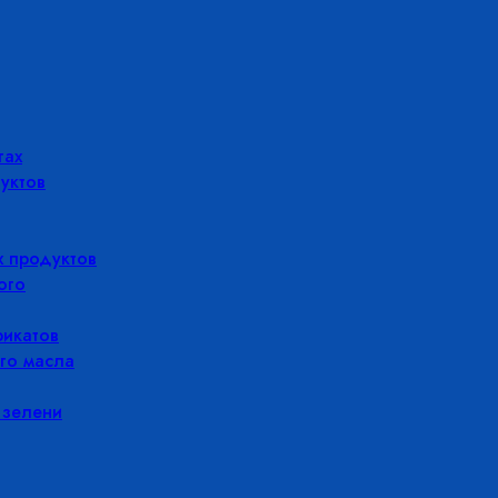
гах
уктов
 продуктов
ого
икатов
го масла
 зелени