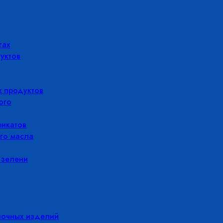
гах
уктов
 продуктов
ого
икатов
го масла
 зелени
лочных изделий