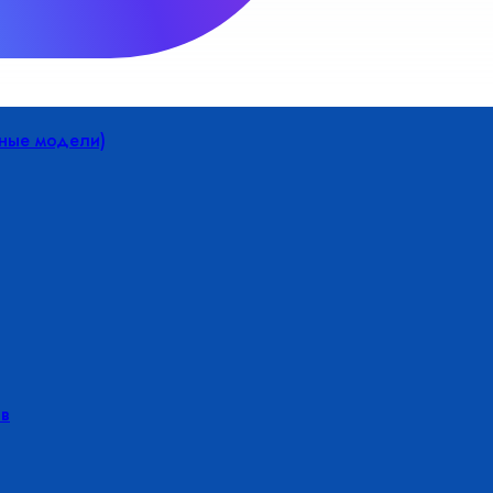
йные модели)
в