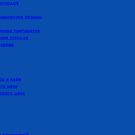
отходов
заморозки плазмы
енных препаратов
ких отходов
 крови
в и кафе
го цеха
ского цеха
х помещений