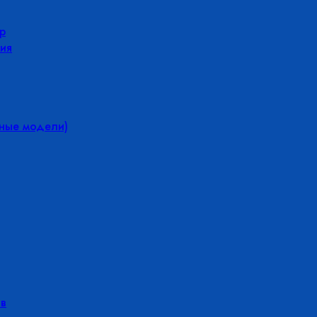
р
ия
йные модели)
в