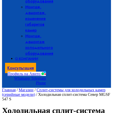
оборудования
Монтаж,
демонтаж,
изменение
габаритов
камер
Монтаж,
демонтаж
холодильного
оборудования
О КОМПАНИИ
Консультация
Профиль на Авито
Whatsapp
Telegram
Phone
Главная
/
Магазин
/
Сплит-системы для холодильных камер
(серийные модели)
/ Холодильная сплит-система Север МGSF
547 S
Холодильная сплит-система