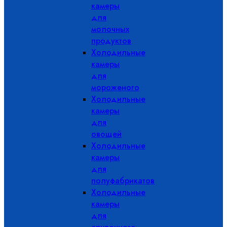
камеры
для
молочных
продуктов
Холодильные
камеры
для
мороженого
Холодильные
камеры
для
овощей
Холодильные
камеры
для
полуфабрикатов
Холодильные
камеры
для