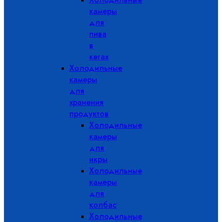
камеры
для
пива
в
кегах
Холодильные
камеры
для
хранения
продуктов
Холодильные
камеры
для
икры
Холодильные
камеры
для
колбас
Холодильные