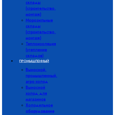
склады
(строительство,
монтаж)
Морозильные
склады
(строительство,
монтаж)
Теплоизоляция
(утепление
складов)
ПРОМЫШЛЕННЫЙ
Выносной,
промышленный,
агро-холод
Выносной
холод для
магазинов
Холодильное
оборудование