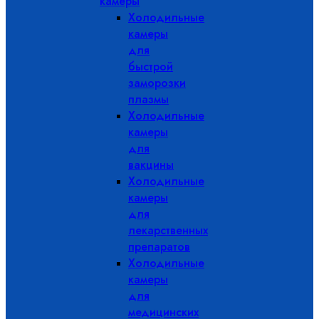
камеры
Холодильные
камеры
для
быстрой
заморозки
плазмы
Холодильные
камеры
для
вакцины
Холодильные
камеры
для
лекарственных
препаратов
Холодильные
камеры
для
медицинских