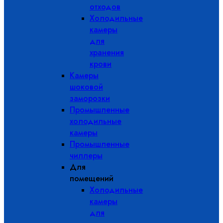
отходов
Холодильные
камеры
для
хранения
крови
Камеры
шоковой
заморозки
Промышленные
холодильные
камеры
Промышленные
чиллеры
Для
помещений
Холодильные
камеры
для