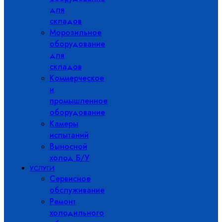
для
складов
Морозильное
оборудование
для
складов
Коммерческое
и
промышленное
оборудование
Камеры
испытаний
Выносной
холод Б/У
УСЛУГИ
Сервисное
обслуживание
Ремонт
холодильного