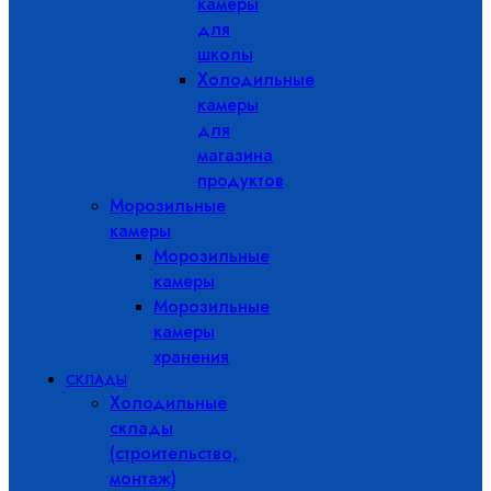
камеры
для
школы
Холодильные
камеры
для
магазина
продуктов
Морозильные
камеры
Морозильные
камеры
Морозильные
камеры
хранения
СКЛАДЫ
Холодильные
склады
(строительство,
монтаж)