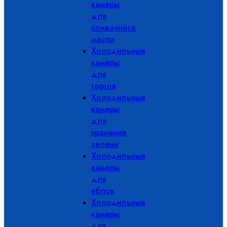
камеры
для
сливочного
масла
Холодильные
камеры
для
тортов
Холодильные
камеры
для
хранения
зелени
Холодильные
камеры
для
яблок
Холодильные
камеры
для