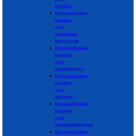
колбас
Холодильные
камеры
для
молочных
продуктов
Холодильные
камеры
для
мороженого
Холодильные
камеры
для
овощей
Холодильные
камеры
для
полуфабрикатов
Холодильные