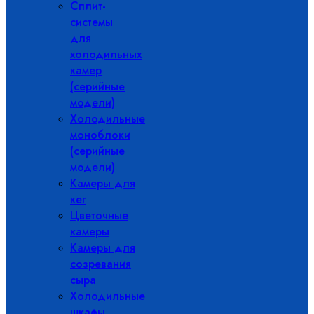
Сплит-
системы
для
холодильных
камер
(серийные
модели)
Холодильные
моноблоки
(серийные
модели)
Камеры для
кег
Цветочные
камеры
Камеры для
созревания
сыра
Холодильные
шкафы