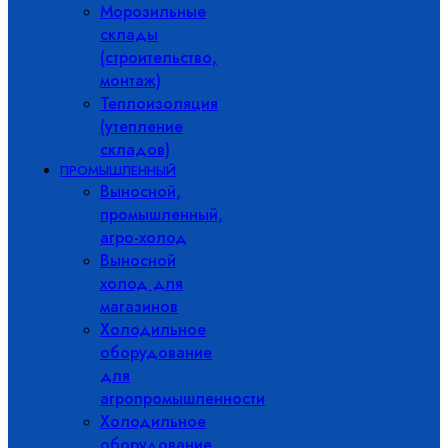
Морозильные
склады
(строительство,
монтаж)
Теплоизоляция
(утепление
складов)
ПРОМЫШЛЕННЫЙ
Выносной,
промышленный,
агро-холод
Выносной
холод для
магазинов
Холодильное
оборудование
для
агропромышленности
Холодильное
оборудование