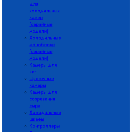
для
холодильных
камер
(серийные
модели)
Холодильные
моноблоки
(серийные
модели)
Камеры для
кег
Цветочные
камеры
Камеры для
созревания
сыра
Холодильные
шкафы
Контроллеры