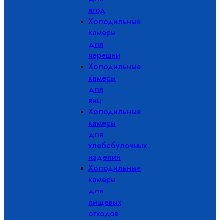
ягод
Холодильные
камеры
для
черешни
Холодильные
камеры
для
яиц
Холодильные
камеры
для
хлебобулочных
изделий
Холодильные
камеры
для
пищевых
отходов