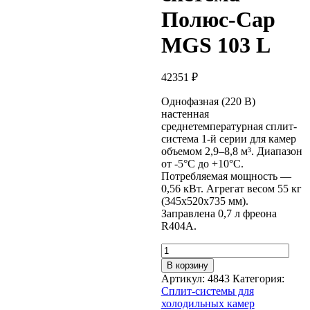
Полюс-Сар
MGS 103 L
42351
₽
Однофазная (220 В)
настенная
среднетемпературная сплит-
система 1-й серии для камер
объемом 2,9–8,8 м³. Диапазон
от -5°C до +10°C.
Потребляемая мощность —
0,56 кВт. Агрегат весом 55 кг
(345x520x735 мм).
Заправлена 0,7 л фреона
R404A.
Количество
товара
В корзину
Сплит-
Артикул:
4843
Категория:
система
Сплит-системы для
Полюс-
холодильных камер