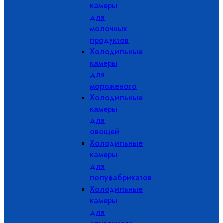
камеры
для
молочных
продуктов
Холодильные
камеры
для
мороженого
Холодильные
камеры
для
овощей
Холодильные
камеры
для
полуфабрикатов
Холодильные
камеры
для