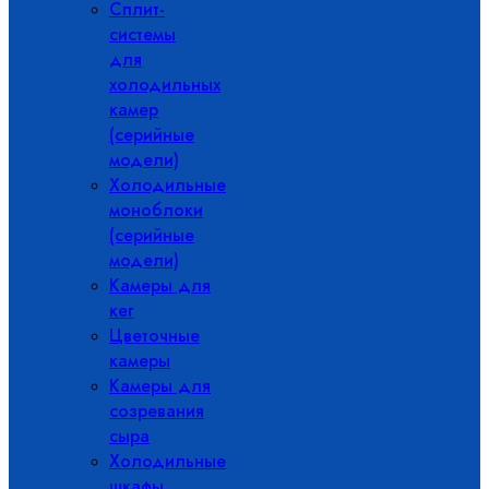
Сплит-
системы
для
холодильных
камер
(серийные
модели)
Холодильные
моноблоки
(серийные
модели)
Камеры для
кег
Цветочные
камеры
Камеры для
созревания
сыра
Холодильные
шкафы