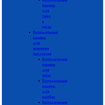
камеры
для
пива
в
кегах
Холодильные
камеры
для
хранения
продуктов
Холодильные
камеры
для
икры
Холодильные
камеры
для
колбас
Холодильные