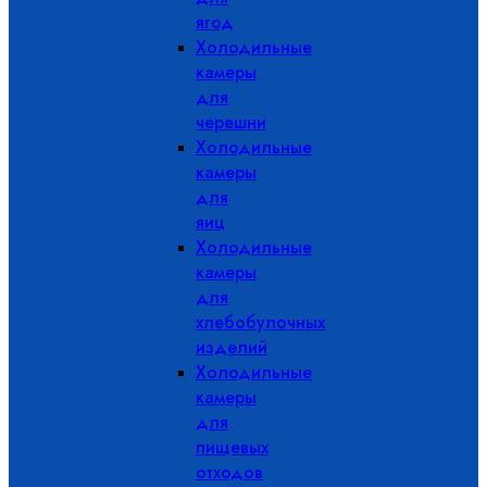
ягод
Холодильные
камеры
для
черешни
Холодильные
камеры
для
яиц
Холодильные
камеры
для
хлебобулочных
изделий
Холодильные
камеры
для
пищевых
отходов