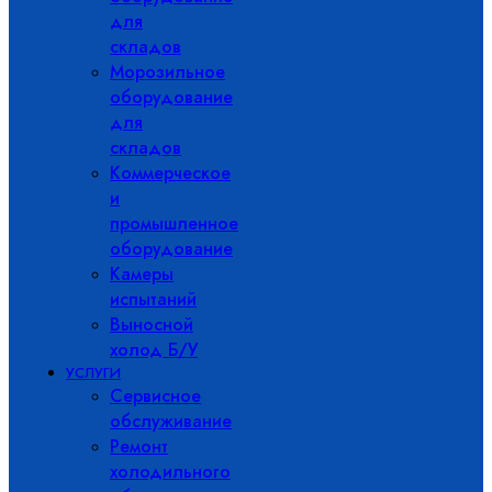
для
складов
Морозильное
оборудование
для
складов
Коммерческое
и
промышленное
оборудование
Камеры
испытаний
Выносной
холод Б/У
УСЛУГИ
Сервисное
обслуживание
Ремонт
холодильного