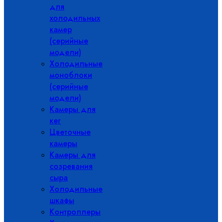
для
холодильных
камер
(серийные
модели)
Холодильные
моноблоки
(серийные
модели)
Камеры для
кег
Цветочные
камеры
Камеры для
созревания
сыра
Холодильные
шкафы
Контроллеры