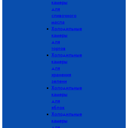
камеры
для
сливочного
масла
Холодильные
камеры
для
тортов
Холодильные
камеры
для
хранения
зелени
Холодильные
камеры
для
яблок
Холодильные
камеры
для