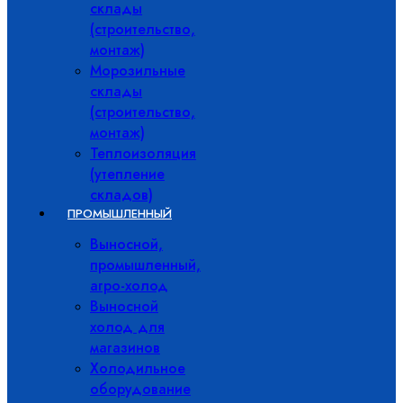
склады
(строительство,
монтаж)
Морозильные
склады
(строительство,
монтаж)
Теплоизоляция
(утепление
складов)
ПРОМЫШЛЕННЫЙ
Выносной,
промышленный,
агро-холод
Выносной
холод для
магазинов
Холодильное
оборудование