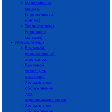
Морозильные
склады
(строительство,
монтаж)
Теплоизоляция
(утепление
складов)
ПРОМЫШЛЕННЫЙ
Выносной,
промышленный,
агро-холод
Выносной
холод для
магазинов
Холодильное
оборудование
для
агропромышленности
Холодильное
оборудование