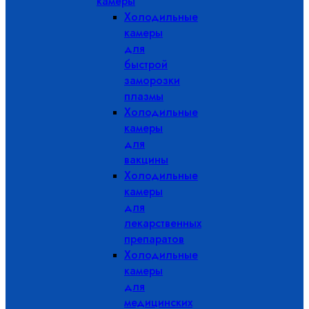
камеры
Холодильные
камеры
для
быстрой
заморозки
плазмы
Холодильные
камеры
для
вакцины
Холодильные
камеры
для
лекарственных
препаратов
Холодильные
камеры
для
медицинских