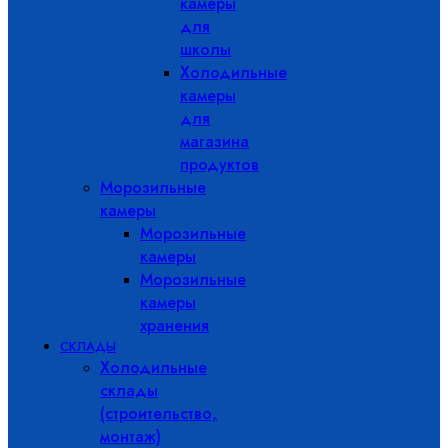
камеры
для
школы
Холодильные
камеры
для
магазина
продуктов
Морозильные
камеры
Морозильные
камеры
Морозильные
камеры
хранения
СКЛАДЫ
Холодильные
склады
(строительство,
монтаж)