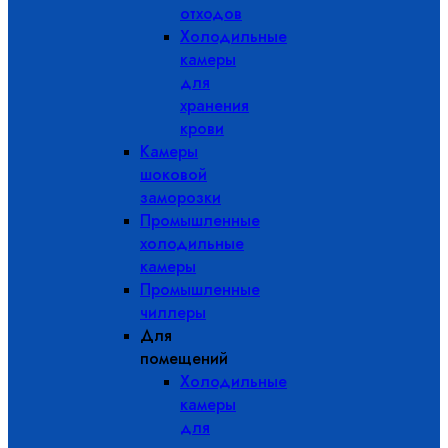
отходов
Холодильные
камеры
для
хранения
крови
Камеры
шоковой
заморозки
Промышленные
холодильные
камеры
Промышленные
чиллеры
Для
помещений
Холодильные
камеры
для