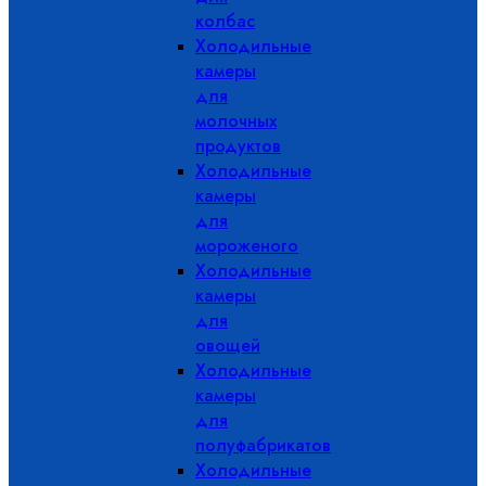
колбас
Холодильные
камеры
для
молочных
продуктов
Холодильные
камеры
для
мороженого
Холодильные
камеры
для
овощей
Холодильные
камеры
для
полуфабрикатов
Холодильные