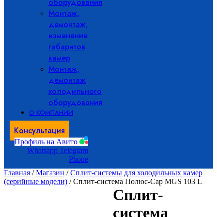
оборудования
Монтаж,
демонтаж,
изменение
габаритов
камер
Монтаж,
демонтаж
холодильного
оборудования
О КОМПАНИИ
Консультация
Профиль на Авито
Whatsapp
Telegram
Phone
Главная
/
Магазин
/
Сплит-системы для холодильных камер
(серийные модели)
/ Сплит-система Полюс-Сар MGS 103 L
Сплит-
система