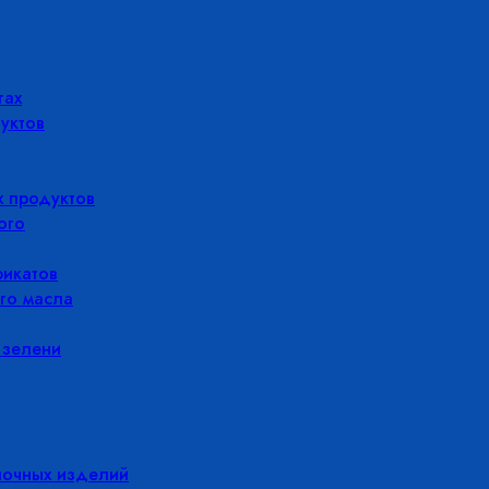
гах
уктов
 продуктов
ого
икатов
го масла
 зелени
лочных изделий