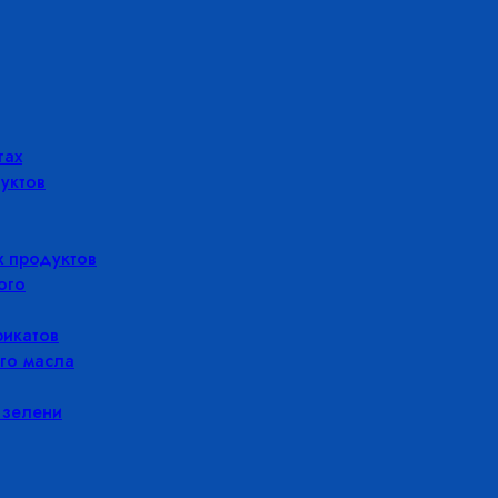
гах
уктов
 продуктов
ого
икатов
го масла
 зелени