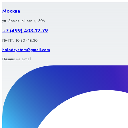
Перейти
к
Москва
содержимому
ул. Земляной вал д. 50А
+7 (499) 403-12-79
ПН-ПТ: 10:30 - 18:30
holodsystem@gmail.com
Пишите на e-mail