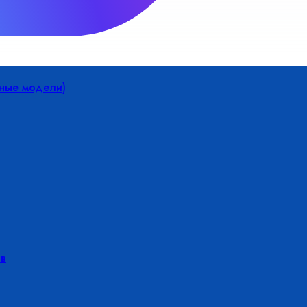
йные модели)
в