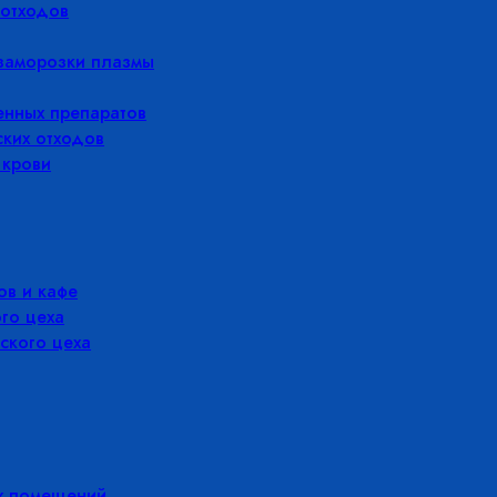
отходов
заморозки плазмы
енных препаратов
ких отходов
 крови
в и кафе
го цеха
ского цеха
х помещений