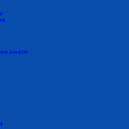
р
ия
йные модели)
в