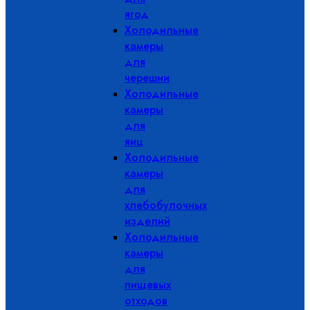
ягод
Холодильные
камеры
для
черешни
Холодильные
камеры
для
яиц
Холодильные
камеры
для
хлебобулочных
изделий
Холодильные
камеры
для
пищевых
отходов