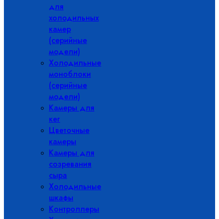
для
холодильных
камер
(серийные
модели)
Холодильные
моноблоки
(серийные
модели)
Камеры для
кег
Цветочные
камеры
Камеры для
созревания
сыра
Холодильные
шкафы
Контроллеры