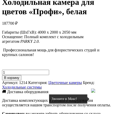
Холодильная камера для
цветов «Профи», белая
187700
₽
Габариты (ШхГхВ): 4000 x 2000 x 2050 мм
Оснащение: Полный комплект с холодильным
агрегатом
PARKY 2.0.
Профессиональная мощь для флористических студий и
крупных салонов!
Количество
товара
В корзину
Холодильная
Артикул:
1214
Категория:
Цветочные камеры
Бренд:
камера
Холодильные системы
для
🚚 Доставка оборудования
цветов
Звоните в Макс!
"Профи",
Доставка комплектующих и готового оборудования
белая
осуществляется нашим транспортом после получения оплаты.
Самовывоз:
вы можете забрать оборудование со склада