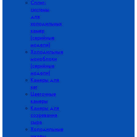
Сплит-
системы
для
холодильных
камер
(серийные
модели)
Холодильные
моноблоки
(серийные
модели)
Камеры для
кег
Цветочные
камеры
Камеры для
созревания
сыра
Холодильные
шкафы