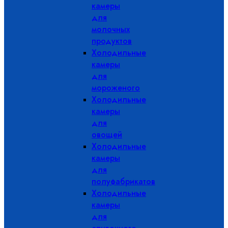
камеры
для
молочных
продуктов
Холодильные
камеры
для
мороженого
Холодильные
камеры
для
овощей
Холодильные
камеры
для
полуфабрикатов
Холодильные
камеры
для