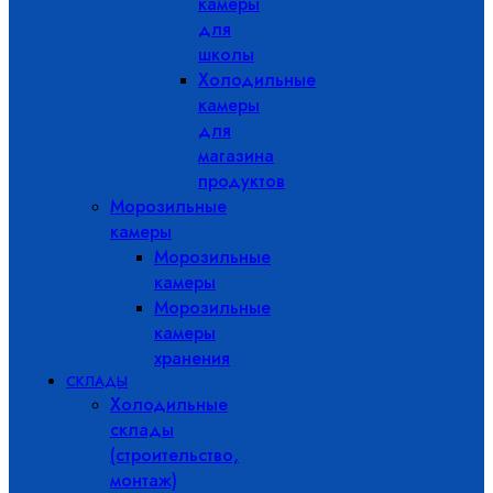
камеры
для
школы
Холодильные
камеры
для
магазина
продуктов
Морозильные
камеры
Морозильные
камеры
Морозильные
камеры
хранения
СКЛАДЫ
Холодильные
склады
(строительство,
монтаж)