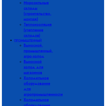
Морозильные
склады
(строительство,
монтаж)
Теплоизоляция
(утепление
складов)
ПРОМЫШЛЕННЫЙ
Выносной,
промышленный,
агро-холод
Выносной
холод для
магазинов
Холодильное
оборудование
для
агропромышленности
Холодильное
оборудование