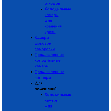
отходов
Холодильные
камеры
для
хранения
крови
Камеры
шоковой
заморозки
Промышленные
холодильные
камеры
Промышленные
чиллеры
Для
помещений
Холодильные
камеры
для