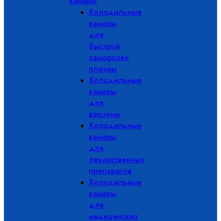
камеры
Холодильные
камеры
для
быстрой
заморозки
плазмы
Холодильные
камеры
для
вакцины
Холодильные
камеры
для
лекарственных
препаратов
Холодильные
камеры
для
медицинских