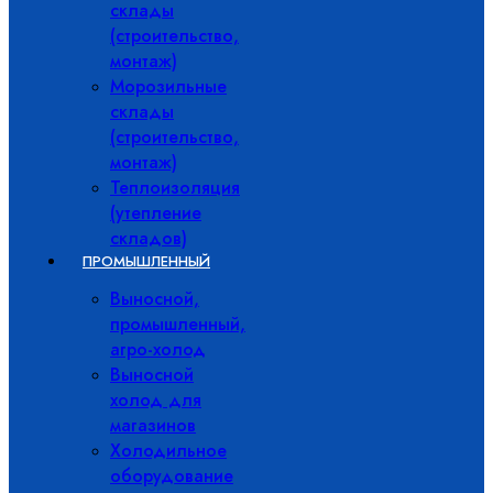
склады
(строительство,
монтаж)
Морозильные
склады
(строительство,
монтаж)
Теплоизоляция
(утепление
складов)
ПРОМЫШЛЕННЫЙ
Выносной,
промышленный,
агро-холод
Выносной
холод для
магазинов
Холодильное
оборудование