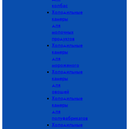
колбас
Холодильные
камеры
для
молочных
продуктов
Холодильные
камеры
для
мороженого
Холодильные
камеры
для
овощей
Холодильные
камеры
для
полуфабрикатов
Холодильные