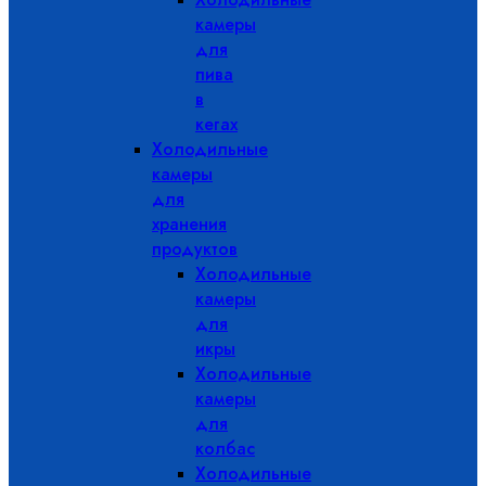
камеры
для
пива
в
кегах
Холодильные
камеры
для
хранения
продуктов
Холодильные
камеры
для
икры
Холодильные
камеры
для
колбас
Холодильные