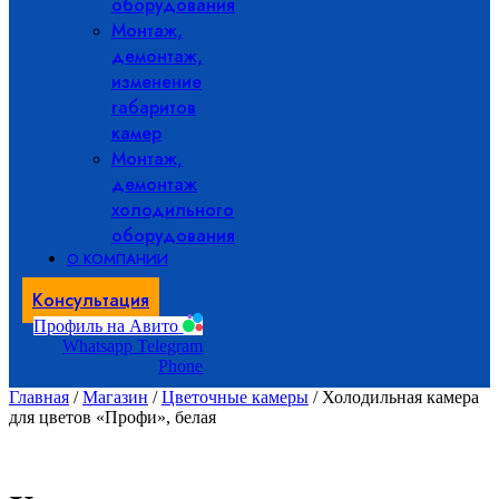
оборудования
Монтаж,
демонтаж,
изменение
габаритов
камер
Монтаж,
демонтаж
холодильного
оборудования
О КОМПАНИИ
Консультация
Профиль на Авито
Whatsapp
Telegram
Phone
Главная
/
Магазин
/
Цветочные камеры
/ Холодильная камера
для цветов «Профи», белая