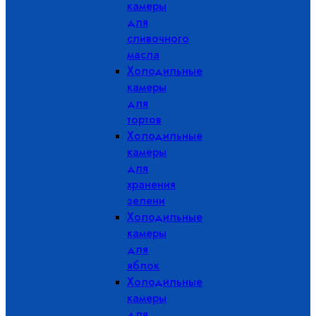
камеры
для
сливочного
масла
Холодильные
камеры
для
тортов
Холодильные
камеры
для
хранения
зелени
Холодильные
камеры
для
яблок
Холодильные
камеры
для