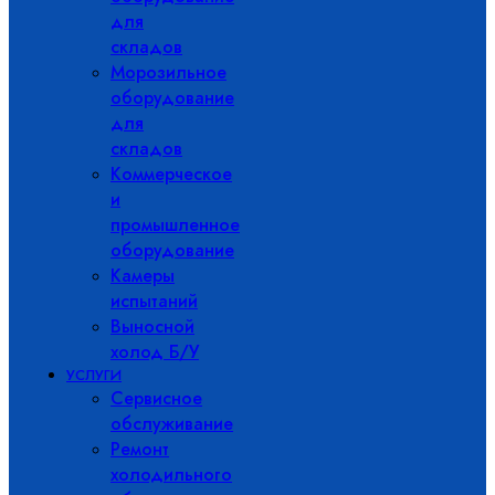
для
складов
Морозильное
оборудование
для
складов
Коммерческое
и
промышленное
оборудование
Камеры
испытаний
Выносной
холод Б/У
УСЛУГИ
Сервисное
обслуживание
Ремонт
холодильного